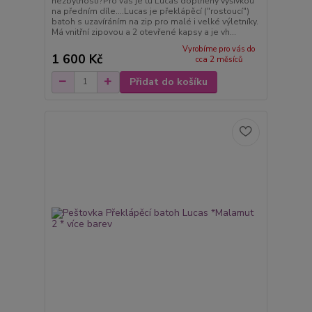
nezbytnosti?Pro vás je tu Lucas doplněný výšivkou
na předním díle....Lucas je překlápěcí ("rostoucí")
batoh s uzavíráním na zip pro malé i velké výletníky.
Má vnitřní zipovou a 2 otevřené kapsy a je vh...
Vyrobíme pro vás do
1 600 Kč
cca 2 měsíců
Přidat do košíku