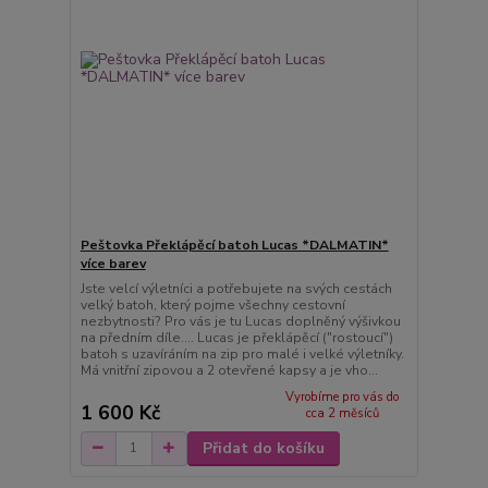
Peštovka Překlápěcí batoh Lucas *DALMATIN*
více barev
Jste velcí výletníci a potřebujete na svých cestách
velký batoh, který pojme všechny cestovní
nezbytnosti? Pro vás je tu Lucas doplněný výšivkou
na předním díle.... Lucas je překlápěcí ("rostoucí")
batoh s uzavíráním na zip pro malé i velké výletníky.
Má vnitřní zipovou a 2 otevřené kapsy a je vho...
Vyrobíme pro vás do
1 600 Kč
cca 2 měsíců
Přidat do košíku