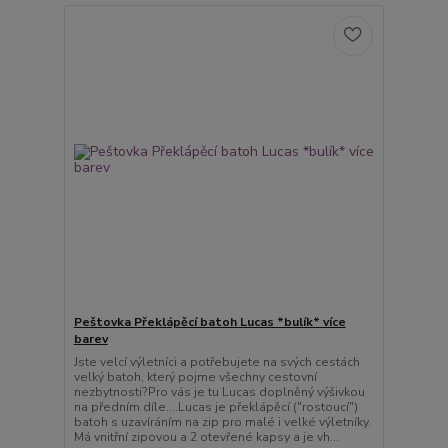
Peštovka Překlápěcí batoh Lucas *bulík* více
barev
Jste velcí výletníci a potřebujete na svých cestách
velký batoh, který pojme všechny cestovní
nezbytnosti?Pro vás je tu Lucas doplněný výšivkou
na předním díle....Lucas je překlápěcí ("rostoucí")
batoh s uzavíráním na zip pro malé i velké výletníky.
Má vnitřní zipovou a 2 otevřené kapsy a je vh...