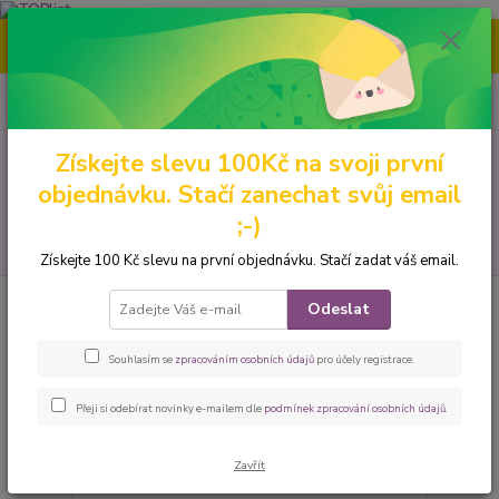
Nenašli jste tu pravou grafiku? Mám jich mnohem víc – napište mi a
společně vybereme tu pravou. 🐾
0
ks
CZK
za
0 Kč
Získejte slevu 100Kč na svoji první
Menu
objednávku. Stačí zanechat svůj email
;-)
Hledat
Získejte 100 Kč slevu na první objednávku. Stačí zadat váš email.
Barva: modro-černý
Odeslat
Souhlasím se
zpracováním osobních údajů
pro účely registrace.
strana
z 1
Přeji si odebírat novinky e-mailem dle
podmínek zpracování osobních údajů
.
Zavřít