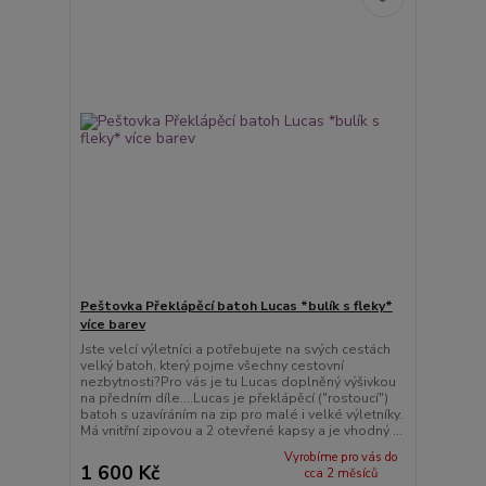
Peštovka Překlápěcí batoh Lucas *bulík s fleky*
více barev
Jste velcí výletníci a potřebujete na svých cestách
velký batoh, který pojme všechny cestovní
nezbytnosti?Pro vás je tu Lucas doplněný výšivkou
na předním díle....Lucas je překlápěcí ("rostoucí")
batoh s uzavíráním na zip pro malé i velké výletníky.
Má vnitřní zipovou a 2 otevřené kapsy a je vhodný ...
Vyrobíme pro vás do
1 600 Kč
cca 2 měsíců