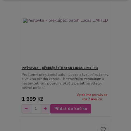
Peštovka - překlápěcí batoh Lucas LIMITED
Prostorný překlápěcí batoh Lucas z kvalitní koženky,
s velkou přední kapsou, bezpečným zapínáním a
nastavitelnými popruhy. Skvělý parťák na výlety i
běžné nošení.
Vyrobíme pro vás do
1 999 Kč
cca 2 měsíců
Přidat do košíku