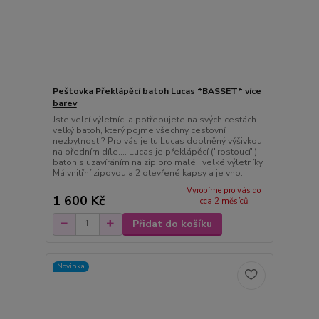
Peštovka Překlápěcí batoh Lucas *BASSET* více
barev
Jste velcí výletníci a potřebujete na svých cestách
velký batoh, který pojme všechny cestovní
nezbytnosti? Pro vás je tu Lucas doplněný výšivkou
na předním díle.... Lucas je překlápěcí ("rostoucí")
batoh s uzavíráním na zip pro malé i velké výletníky.
Má vnitřní zipovou a 2 otevřené kapsy a je vho...
Vyrobíme pro vás do
1 600 Kč
cca 2 měsíců
Přidat do košíku
Novinka