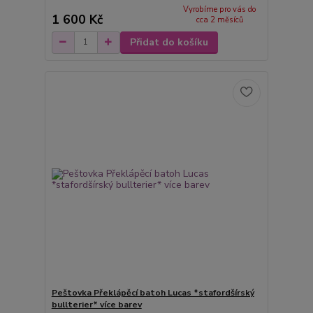
Vyrobíme pro vás do
1 600 Kč
cca 2 měsíců
Přidat do košíku
Peštovka Překlápěcí batoh Lucas *stafordšírský
bullterier* více barev