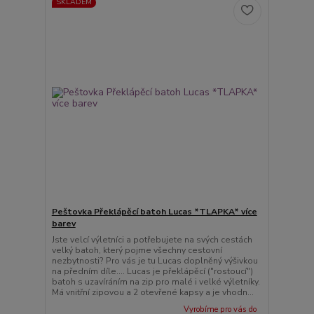
SKLADEM
Peštovka Překlápěcí batoh Lucas *TLAPKA* více
barev
Jste velcí výletníci a potřebujete na svých cestách
velký batoh, který pojme všechny cestovní
nezbytnosti? Pro vás je tu Lucas doplněný výšivkou
na předním díle.... Lucas je překlápěcí ("rostoucí")
batoh s uzavíráním na zip pro malé i velké výletníky.
Má vnitřní zipovou a 2 otevřené kapsy a je vhodn...
Vyrobíme pro vás do