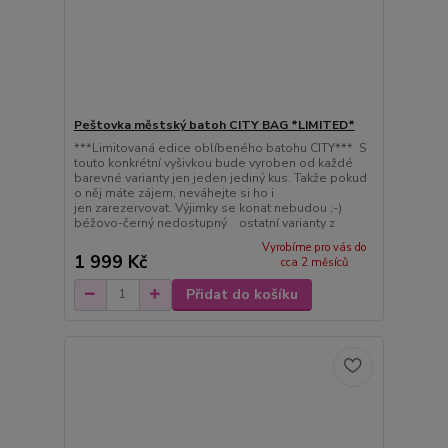
Peštovka městský batoh CITY BAG *LIMITED*
***Limitovaná edice oblíbeného batohu CITY*** S
touto konkrétní vyšivkou bude vyroben od každé
barevné varianty jen jeden jediný kus. Takže pokud
o něj máte zájem, neváhejte si ho i
jen zarezervovat. Výjimky se konat nebudou ;-)
béžovo-černý nedostupný ostatní varianty z
Vyrobíme pro vás do
1 999 Kč
cca 2 měsíců
Přidat do košíku