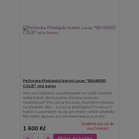
Peštovka Překlápěcí batoh Lucas *BEARDED
COLIE* více barev
Jste velcí výletníci a potřebujete na svých cestách
velký batoh, který pojme všechny cestovní
nezbytnosti? Pro vás je tu Lucas doplněný výšivkou
na předním díle.... Lucas je překlápěcí ("rostoucí")
batoh s uzavíráním na zip pro malé i velké výletníky.
Má vnitřní zipovou a 2 otevřené kapsy a je vho...
Vyrobíme pro vás do
1 600 Kč
cca 2 měsíců
Přidat do košíku