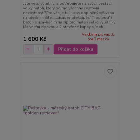
Jste velcí výletníci a potřebujete na svých cestách
velký batoh, který pojme všechny cestovní
nezbytnosti?Pro vás je tu Lucas doplněný výšivkou
na předním díle....Lucas je překlápěcí ("rostoucí")
batoh s uzavíráním na zip pro malé i velké výletníky.
Má vnitřní zipovou a 2 otevřené kapsy a je vh...
Vyrobíme pro vás do
1 600 Kč
cca 2 měsíců
Přidat do košíku