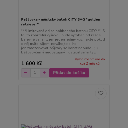
Peštovka - městský batoh CITY BAG *golden
retriever*
***Limitovaná edice oblíbeného batohu CITY*** S
touto konkrétní vyšivkou bude vyroben od každé
barevné varianty jen jeden jediný kus. Takže pokud
o něj máte zájem, neváhejte si ho i
jen zarezervovat. Výjimky se konat nebudou ;-)
béžovo-černý nedostupný ostatní varianty z
Vyrobíme pro vás do
1 600 Kč
cca 2 měsíců
Přidat do košíku