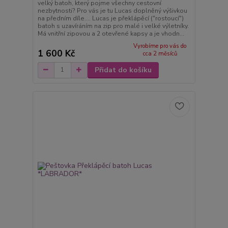
velký batoh, který pojme všechny cestovní
nezbytnosti? Pro vás je tu Lucas doplněný výšivkou
na předním díle.... Lucas je překlápěcí ("rostoucí")
batoh s uzavíráním na zip pro malé i velké výletníky.
Má vnitřní zipovou a 2 otevřené kapsy a je vhodn...
Vyrobíme pro vás do
1 600 Kč
cca 2 měsíců
Přidat do košíku