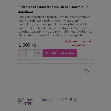
Peštovka Překlápěcí batoh Lucas *Malamut 2 *
více barev
Jste velcí výletníci a potřebujete na svých cestách
velký batoh, který pojme všechny cestovní
nezbytnosti?Pro vás je tu Lucas doplněný výšivkou
na předním díle....Lucas je překlápěcí ("rostoucí")
batoh s uzavíráním na zip pro malé i velké výletníky.
Má vnitřní zipovou a 2 otevřené kapsy a je vh...
Vyrobíme pro vás do
1 600 Kč
cca 2 měsíců
Přidat do košíku