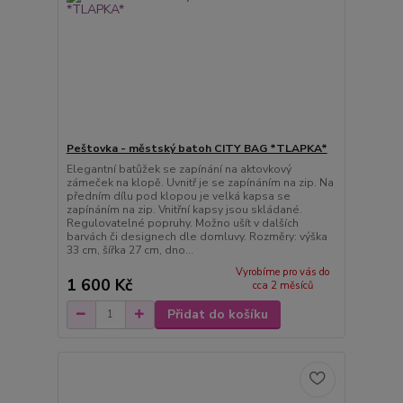
Peštovka - městský batoh CITY BAG *TLAPKA*
Elegantní batůžek se zapínání na aktovkový
zámeček na klopě. Uvnitř je se zapínáním na zip. Na
předním dílu pod klopou je velká kapsa se
zapínáním na zip. Vnitřní kapsy jsou skládané.
Regulovatelné popruhy. Možno ušít v dalších
barvách či designech dle domluvy. Rozměry: výška
33 cm, šířka 27 cm, dno...
Vyrobíme pro vás do
1 600 Kč
cca 2 měsíců
Přidat do košíku