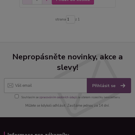
strana
z 1
Nepropásněte novinky, akce a
slevy!
Přihlásit se
Souhlasím se
zpracováním osobních údajů
za účelem rozesílky newsletteru.
Můžete se kdykoli odhlásit. Zasíláme jednou za 14 dní.