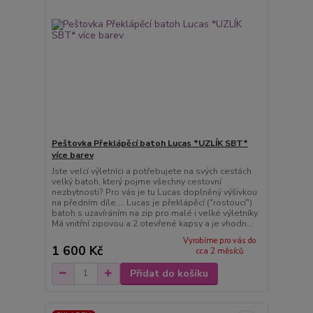
Peštovka Překlápěcí batoh Lucas *UZLÍK SBT*
více barev
Jste velcí výletníci a potřebujete na svých cestách
velký batoh, který pojme všechny cestovní
nezbytnosti? Pro vás je tu Lucas doplněný výšivkou
na předním díle.... Lucas je překlápěcí ("rostoucí")
batoh s uzavíráním na zip pro malé i velké výletníky.
Má vnitřní zipovou a 2 otevřené kapsy a je vhodn...
Vyrobíme pro vás do
1 600 Kč
cca 2 měsíců
Přidat do košíku