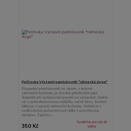
Peštovka Výstavní pamlskovník *německá doga*
Elegantní pamlskovník se zipem, z krásné
zahraniční koženky, je vhodný především jako
doplněk při vystavování pejsků na výstavách. Jedná
se o jednokomorovou taštičku, ručně šitou. Svrchní
látka je z luxusní zahraniční koženky. Vnitřek je z
voděodolné polyesterové látky s povrchovou
úpravou. Zapíná s...
Vyrobíme pro vás do
350 Kč
týdne