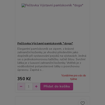
Peštovka Výstavní pamlskovník *doga*
Elegantní pamlskovník se zipem, z krásné
zahraniční koženky, je vhodný především jako
doplněk při vystavování pejsků na výstavách. Jedná
se o jednokomorovou taštičku, ručně šitou. Svrchní
látka je z luxusní zahraniční koženky. Vnitřek je z
voděodolné polyesterové látky s povrchovou
úpravou. Zapíná s...
Vyrobíme pro vás do
350 Kč
týdne
Přidat do košíku