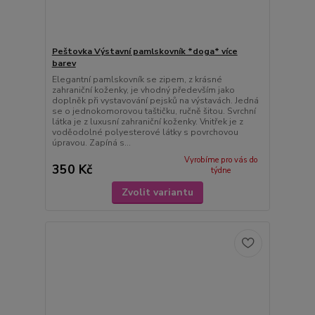
Peštovka Výstavní pamlskovník *doga* více
barev
Elegantní pamlskovník se zipem, z krásné
zahraniční koženky, je vhodný především jako
doplněk při vystavování pejsků na výstavách. Jedná
se o jednokomorovou taštičku, ručně šitou. Svrchní
látka je z luxusní zahraniční koženky. Vnitřek je z
voděodolné polyesterové látky s povrchovou
úpravou. Zapíná s...
Vyrobíme pro vás do
350 Kč
týdne
Zvolit variantu