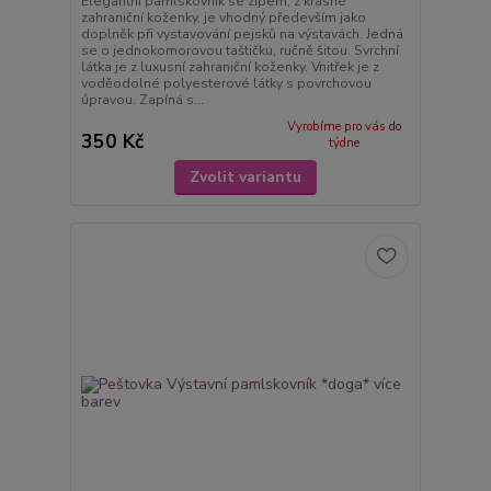
Elegantní pamlskovník se zipem, z krásné
zahraniční koženky, je vhodný především jako
doplněk při vystavování pejsků na výstavách. Jedná
se o jednokomorovou taštičku, ručně šitou. Svrchní
látka je z luxusní zahraniční koženky. Vnitřek je z
voděodolné polyesterové látky s povrchovou
úpravou. Zapíná s...
Vyrobíme pro vás do
350 Kč
týdne
Zvolit variantu