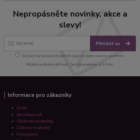
Nepropásněte novinky, akce a
slevy!
Přihlásit se
Souhlasím se
zpracováním osobních údajů
za účelem rozesílky newsletteru.
Můžete se kdykoli odhlásit. Zasíláme jednou za 14 dní.
Informace pro zákazníky
O nás
Jak nakupovat
Obchodní podmínky
Ochrana soukromí
Fotogalerie