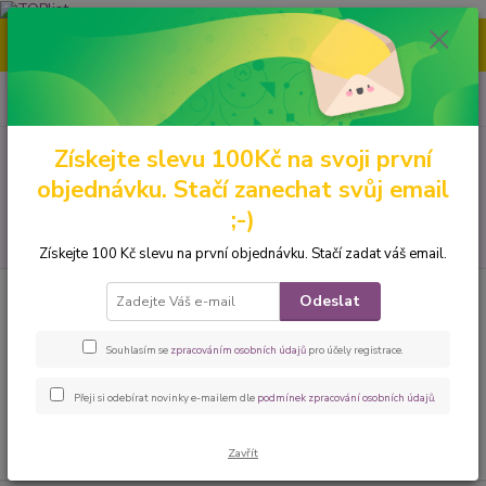
Nenašli jste tu pravou grafiku? Mám jich mnohem víc – napište mi a
společně vybereme tu pravou. 🐾
0
ks
CZK
za
0 Kč
Získejte slevu 100Kč na svoji první
Menu
objednávku. Stačí zanechat svůj email
;-)
Hledat
Získejte 100 Kč slevu na první objednávku. Stačí zadat váš email.
Úvod
Peněženky
Malé
Zipové
Odeslat
Zipové
Souhlasím se
zpracováním osobních údajů
pro účely registrace.
V této kategorii nebylo nalezeno žádné zboží.
Přeji si odebírat novinky e-mailem dle
podmínek zpracování osobních údajů
.
Zavřít