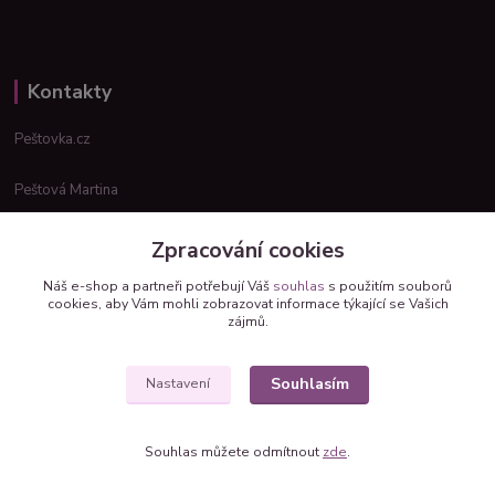
Kontakty
Peštovka.cz
Peštová Martina
info@pestovka.cz
Zpracování cookies
Náš e-shop a partneři potřebují Váš
souhlas
s použitím souborů
cookies, aby Vám mohli zobrazovat informace týkající se Vašich
zájmů.
Souhlasím
Nastavení
Upravit sběr cookies.
Vytvořeno na
Eshop-rychle.cz
Souhlas můžete odmítnout
zde
.