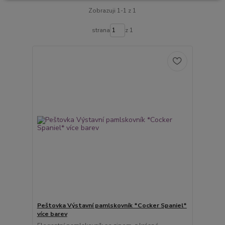
Zobrazuji 1-1 z 1
strana
z 1
Peštovka Výstavní pamlskovník *Cocker Spaniel*
více barev