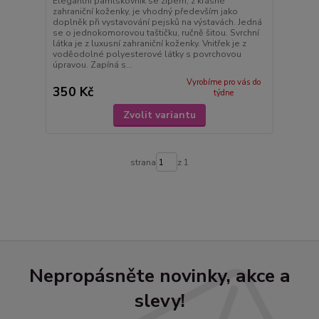
Elegantní pamlskovník se zipem, z krásné
zahraniční koženky, je vhodný především jako
doplněk při vystavování pejsků na výstavách. Jedná
se o jednokomorovou taštičku, ručně šitou. Svrchní
látka je z luxusní zahraniční koženky. Vnitřek je z
voděodolné polyesterové látky s povrchovou
úpravou. Zapíná s...
Vyrobíme pro vás do
350 Kč
týdne
Zvolit variantu
strana
z 1
Nepropásněte novinky, akce a
slevy!