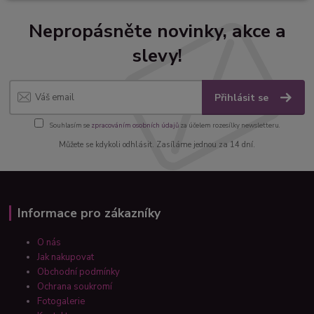
Nepropásněte novinky, akce a
slevy!
Přihlásit se
Souhlasím se
zpracováním osobních údajů
za účelem rozesílky newsletteru.
Můžete se kdykoli odhlásit. Zasíláme jednou za 14 dní.
Informace pro zákazníky
O nás
Jak nakupovat
Obchodní podmínky
Ochrana soukromí
Fotogalerie