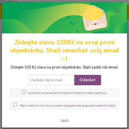
Nenašli jste tu pravou grafiku? Mám jich mnohem víc – napište mi a
společně vybereme tu pravou. 🐾
0
ks
CZK
za
0 Kč
Získejte slevu 100Kč na svoji první
Menu
objednávku. Stačí zanechat svůj email
;-)
Hledat
Získejte 100 Kč slevu na první objednávku. Stačí zadat váš email.
Úvod
Peněženky
Malé
Klopové
Odeslat
Klopové
Souhlasím se
zpracováním osobních údajů
pro účely registrace.
V této kategorii nebylo nalezeno žádné zboží.
Přeji si odebírat novinky e-mailem dle
podmínek zpracování osobních údajů
.
Zavřít