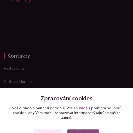
Kontakty
Kontakty
Peštovka.cz
Peštová Martina
info@pestovka.cz
Zpracování cookies
Náš e-shop a partneři potřebují Váš
souhlas
s použitím souborů
cookies, aby Vám mohli zobrazovat informace týkající se Vašich
zájmů.