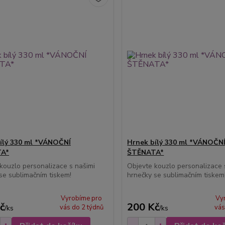
ílý 330 ml *VÁNOČNÍ
Hrnek bílý 330 ml *VÁNOČN
A*
ŠTĚNATA*
kouzlo personalizace s našimi
Objevte kouzlo personalizace 
se sublimačním tiskem!
hrnečky se sublimačním tiskem
Vyrobíme pro
Vy
č
200 Kč
vás do 2 týdnů
vás
/
ks
/
ks