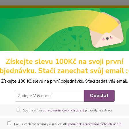
ravou grafiku? Mám jich mnohem víc – napište mi a společně vyber
ky
Ochrana soukromí
Kontakty
Fotogalerie
Hledat
Získejte slevu 100Kč na svoji první
rnky, termohrnky a tumblery
Sezónní nabídka
HRNKY - VÁNOČNÍ
bjednávku. Stačí zanechat svůj email ;
KY - VÁNOČNÍ
Získejte 100 Kč slevu na první objednávku. Stačí zadat váš email.
ní PEJSCI
Sněhuláci
Odeslat
Souhlasím se
zpracováním osobních údajů
pro účely registrace.
Kč
Od
Přeji si odebírat novinky e-mailem dle
podmínek zpracování osobních údajů
.