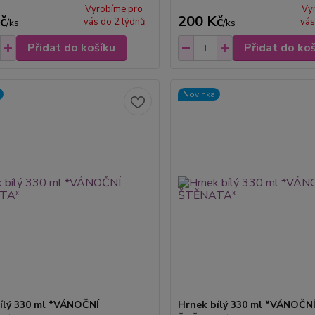
Vyrobíme pro
Vy
č
200 Kč
vás do 2 týdnů
vás
/
ks
/
ks
Přidat do košíku
Přidat do ko
Novinka
ílý 330 ml *VÁNOČNÍ
Hrnek bílý 330 ml *VÁNOČN