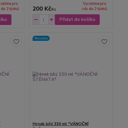
robíme pro
Vyrobíme pro
200 Kč
 do 2 týdnů
vás do 2 týdnů
/
ks
šíku
Přidat do košíku
Novinka
Í
Hrnek bílý 330 ml *VÁNOČNÍ