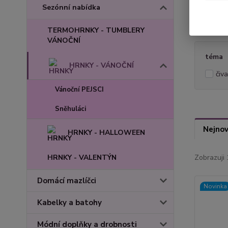
Sezónní nabídka
Nov
TERMOHRNKY - TUMBLERY
VÁNOČNÍ
téma
HRNKY - VÁNOČNÍ
čiv
Vánoční PEJSCI
Sněhuláci
Nejnov
HRNKY - HALLOWEEN
HRNKY - VALENTÝN
Zobrazuji 
Domácí mazlíčci
Novinka
Kabelky a batohy
Módní doplňky a drobnosti