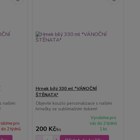
Í
Hrnek bílý 330 ml *VÁNOČNÍ
ŠTĚNATA*
s našimi
Objevte kouzlo personalizace s našimi
!
hrnečky se sublimačním tiskem!
Vyrobíme pro
robíme pro
vás do 2 týdnů
200 Kč
 do 2 týdnů
1 ks
/
ks