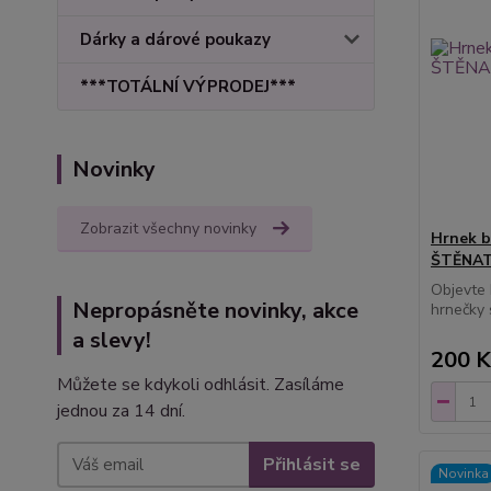
Dárky a dárové poukazy
***TOTÁLNÍ VÝPRODEJ***
Novinky
Zobrazit všechny novinky
Hrnek b
ŠTĚNAT
Objevte 
Nepropásněte novinky, akce
hrnečky 
a slevy!
200 K
Můžete se kdykoli odhlásit. Zasíláme
jednou za 14 dní.
Přihlásit se
Novinka