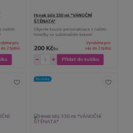
Í
Hrnek bílý 330 ml *VÁNOČNÍ
ŠTĚNATA*
s našimi
Objevte kouzlo personalizace s našimi
!
hrnečky se sublimačním tiskem!
robíme pro
Vyrobíme pro
200 Kč
 do 2 týdnů
vás do 2 týdnů
/
ks
šíku
Přidat do košíku
Novinka