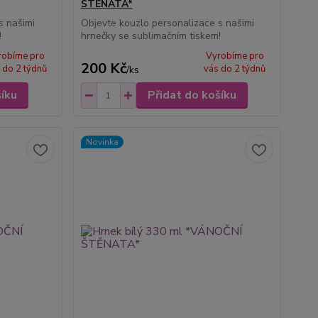
ŠTĚNATA*
s našimi
Objevte kouzlo personalizace s našimi
!
hrnečky se sublimačním tiskem!
robíme pro
Vyrobíme pro
200 Kč
 do 2 týdnů
vás do 2 týdnů
/
ks
šíku
Přidat do košíku
Novinka