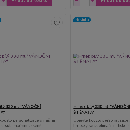
Přidat do košíku
Přidat do ko
Novinka
ílý 330 ml *VÁNOČNÍ
Hrnek bílý 330 ml *VÁNOČN
A*
ŠTĚNATA*
kouzlo personalizace s našimi
Objevte kouzlo personalizace 
se sublimačním tiskem!
hrnečky se sublimačním tiskem