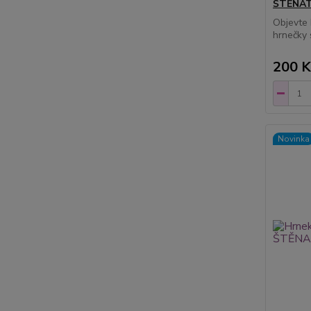
ŠTĚNAT
Objevte 
hrnečky 
200 K
Novinka