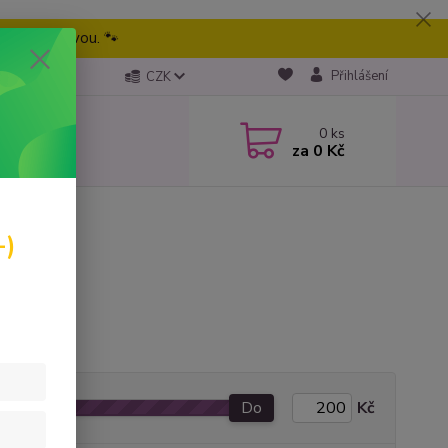
eme tu pravou. 🐾
Přihlášení
CZK
0
ks
za
0 Kč
-)
Do
Kč