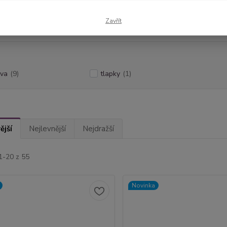
inka
SKLADEM
Doprava ZDARMA
Zavřít
ava
(9)
tlapky
(1)
ější
Nejlevnější
Nejdražší
1-20 z 55
Novinka