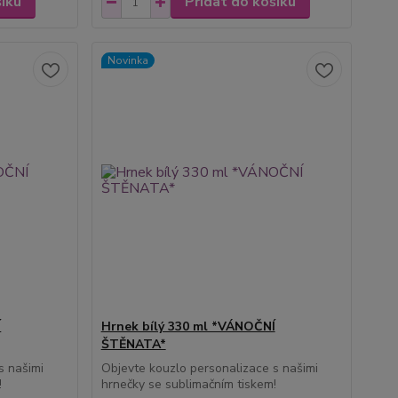
šíku
Přidat do košíku
Novinka
Í
Hrnek bílý 330 ml *VÁNOČNÍ
ŠTĚNATA*
s našimi
Objevte kouzlo personalizace s našimi
!
hrnečky se sublimačním tiskem!