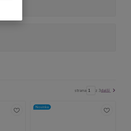
strana
z 3
další
Novinka