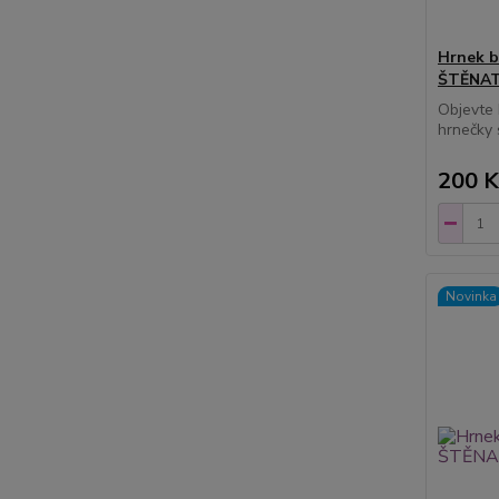
Hrnek b
ŠTĚNAT
Objevte 
hrnečky 
200 K
Novinka