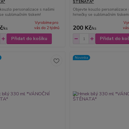
A*
ŠTĚNATA*
kouzlo personalizace s našimi
Objevte kouzlo personalizace 
se sublimačním tiskem!
hrnečky se sublimačním tiskem
Vyrobíme pro
Vy
č
200 Kč
vás do 2 týdnů
vás
/
ks
/
ks
Přidat do košíku
Přidat do ko
Novinka