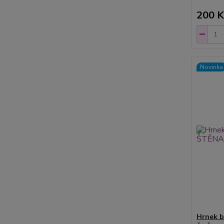
200 K
Novinka
Hrnek b