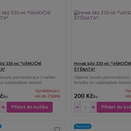
ílý 330 ml *VÁNOČNÍ
Hrnek bílý 330 ml *VÁNOČN
A*
ŠTĚNATA*
kouzlo personalizace s našimi
Objevte kouzlo personalizace 
se sublimačním tiskem!
hrnečky se sublimačním tiskem
Vyrobíme pro
Vy
č
200 Kč
vás do 2 týdnů
vás
/
ks
/
ks
Přidat do košíku
Přidat do ko
Novinka