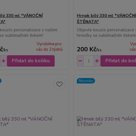
ílý 330 ml *VÁNOČNÍ
Hrnek bílý 330 ml *VÁNOČN
A*
ŠTĚNATA*
kouzlo personalizace s našimi
Objevte kouzlo personalizace 
se sublimačním tiskem!
hrnečky se sublimačním tiskem
Vyrobíme pro
Vy
č
200 Kč
vás do 2 týdnů
vás
/
ks
/
ks
Přidat do košíku
Přidat do ko
Novinka