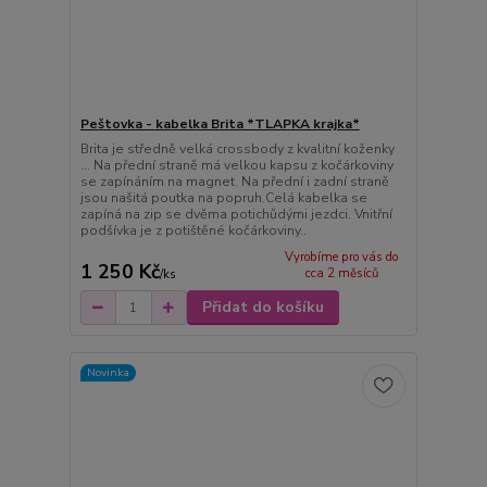
Peštovka - kabelka Brita *TLAPKA krajka*
Brita je středně velká crossbody z kvalitní koženky
... Na přední straně má velkou kapsu z kočárkoviny
se zapínáním na magnet. Na přední i zadní straně
jsou našitá poutka na popruh.Celá kabelka se
zapíná na zip se dvěma potichůdými jezdci. Vnitřní
podšívka je z potištěné kočárkoviny..
Vyrobíme pro vás do
1 250 Kč
cca 2 měsíců
/
ks
Přidat do košíku
Novinka