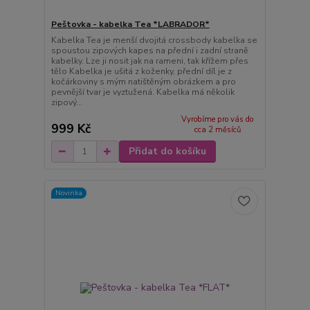
Peštovka - kabelka Tea *LABRADOR*
Kabelka Tea je menší dvojitá crossbody kabelka se
spoustou zipových kapes na přední i zadní straně
kabelky. Lze ji nosit jak na rameni, tak křížem přes
tělo Kabelka je ušitá z koženky, přední díl je z
kočárkoviny s mým natištěným obrázkem a pro
pevnější tvar je vyztužená. Kabelka má několik
zipový...
Vyrobíme pro vás do
999 Kč
cca 2 měsíců
Přidat do košíku
Novinka