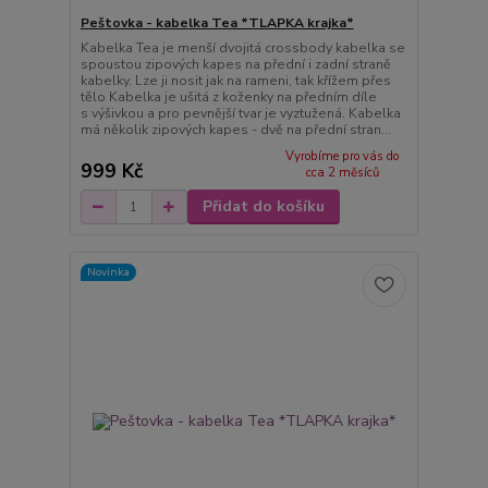
Peštovka - kabelka Tea *TLAPKA krajka*
Kabelka Tea je menší dvojitá crossbody kabelka se
spoustou zipových kapes na přední i zadní straně
kabelky. Lze ji nosit jak na rameni, tak křížem přes
tělo Kabelka je ušitá z koženky na předním díle
s výšivkou a pro pevnější tvar je vyztužená. Kabelka
má několik zipových kapes - dvě na přední stran...
Vyrobíme pro vás do
999 Kč
cca 2 měsíců
Přidat do košíku
Novinka