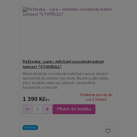
Peštovka - Lara – městský crossbody batoh
(unisex) *STAFBULL*
Minimalistický crossbody batůžek Lara je ideální
společník do města i na cesty. Noste ji jako tašku
přes hrudník nebo na zádech – pohodlně,
bezpečně a stylově.
Vyrobíme pro vás do
1 390 Kč
cca 2 měsíců
/
ks
Přidat do košíku
Novinka