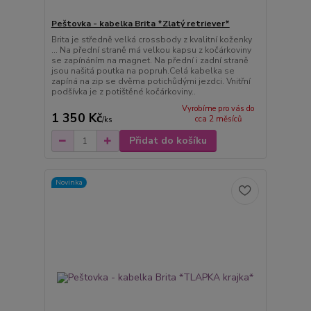
Peštovka - kabelka Brita *Zlatý retriever*
Brita je středně velká crossbody z kvalitní koženky
... Na přední straně má velkou kapsu z kočárkoviny
se zapínáním na magnet. Na přední i zadní straně
jsou našitá poutka na popruh.Celá kabelka se
zapíná na zip se dvěma potichůdými jezdci. Vnitřní
podšívka je z potištěné kočárkoviny..
Vyrobíme pro vás do
1 350 Kč
cca 2 měsíců
/
ks
Přidat do košíku
Novinka