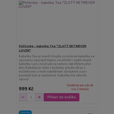
Peštovka - kabelka Tea *ZLATÝ RETRIEVER
LOVER*
Kabelka Tea je menší dvojitá crossbody kabelka se
spoustou zipových kapes na přední i zadní straně
kabelky. Lze ji nosit jak na rameni, tak křížem přes
tělo Kabelka je ušitá z koženky, přední díl je z
kočárkoviny s mým natištěným obrázkem a pro
pevnější tvar je vyztužená. Kabelka má několik
zipový...
Vyrobíme pro vás do
999 Kč
cca 2 měsíců
Přidat do košíku
Novinka