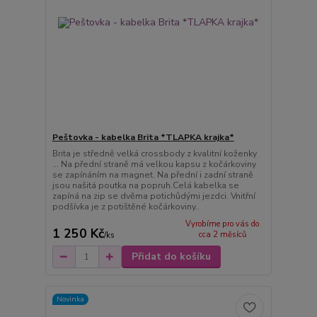
Peštovka - kabelka Brita *TLAPKA krajka*
Brita je středně velká crossbody z kvalitní koženky
... Na přední straně má velkou kapsu z kočárkoviny
se zapínáním na magnet. Na přední i zadní straně
jsou našitá poutka na popruh.Celá kabelka se
zapíná na zip se dvěma potichůdými jezdci. Vnitřní
podšívka je z potištěné kočárkoviny..
Vyrobíme pro vás do
1 250 Kč
cca 2 měsíců
/
ks
Přidat do košíku
Novinka