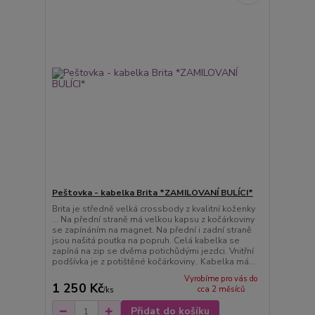
Peštovka - kabelka Brita *ZAMILOVANÍ BULÍCI*
Brita je středně velká crossbody z kvalitní koženky
... Na přední straně má velkou kapsu z kočárkoviny
se zapínáním na magnet. Na přední i zadní straně
jsou našitá poutka na popruh. Celá kabelka se
zapíná na zip se dvěma potichůdými jezdci. Vnitřní
podšívka je z potištěné kočárkoviny.. Kabelka má...
Vyrobíme pro vás do
1 250 Kč
cca 2 měsíců
/
ks
Přidat do košíku