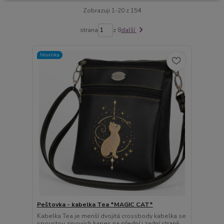
Zobrazuji 1-20 z 154
strana
z 8
další
Novinka
Peštovka - kabelka Tea *MAGIC CAT*
Kabelka Tea je menší dvojitá crossbody kabelka se
spoustou zipových kapes na přední i zadní straně