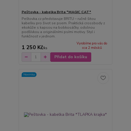
Peštovka - kabelka Brita *MAGIC CAT*
Peštovka.cz představuje BRITU – ručně šitou
kabelku pro život se psem. Praktická crossbody z
ekokůže s kapsou na bobkosáčky, odolnou
podšívkou a originálními psími motivy. Styl i
funkčnost v jednom.
Vyrobíme pro vás do
1 250 Kč
cca 2 měsíců
/
ks
Přidat do košíku
Novinka