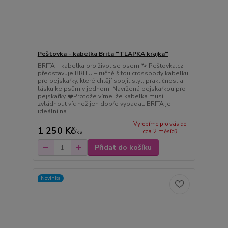
Peštovka - kabelka Brita *TLAPKA krajka*
BRITA – kabelka pro život se psem 🐾 Peštovka.cz
představuje BRITU – ručně šitou crossbody kabelku
pro pejskařky, které chtějí spojit styl, praktičnost a
lásku ke psům v jednom. Navržená pejskařkou pro
pejskařky ❤️Protože víme, že kabelka musí
zvládnout víc než jen dobře vypadat. BRITA je
ideální na ...
Vyrobíme pro vás do
1 250 Kč
cca 2 měsíců
/
ks
Přidat do košíku
Novinka