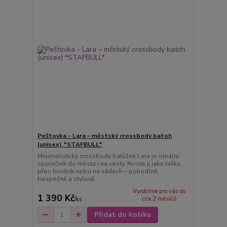
Peštovka - Lara – městský crossbody batoh
(unisex) *STAFBULL*
Minimalistický crossbody batůžek Lara je ideální
společník do města i na cesty. Noste ji jako tašku
přes hrudník nebo na zádech – pohodlně,
bezpečně a stylově.
Vyrobíme pro vás do
1 390 Kč
cca 2 měsíců
/
ks
Přidat do košíku