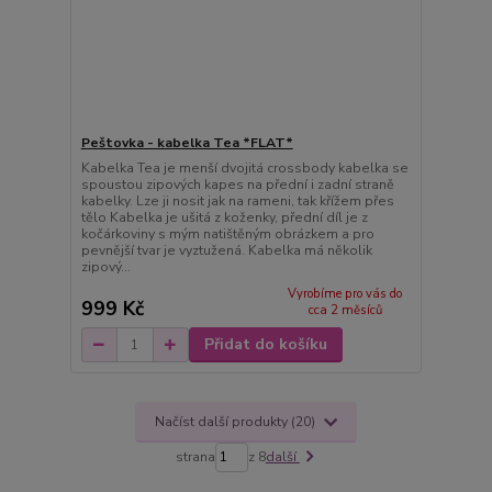
Peštovka - kabelka Tea *FLAT*
Kabelka Tea je menší dvojitá crossbody kabelka se
spoustou zipových kapes na přední i zadní straně
kabelky. Lze ji nosit jak na rameni, tak křížem přes
tělo Kabelka je ušitá z koženky, přední díl je z
kočárkoviny s mým natištěným obrázkem a pro
pevnější tvar je vyztužená. Kabelka má několik
zipový...
Vyrobíme pro vás do
999 Kč
cca 2 měsíců
Přidat do košíku
Načíst další produkty (20)
strana
z 8
další