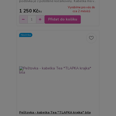
podšívka je z potištěné kočárkoviny.. Kabelka má v...
Vyrobíme pro vás do
1 250 Kč
cca 2 měsíců
/
ks
Přidat do košíku
Novinka
Peštovka - kabelka Tea *TLAPKA krajka* bila