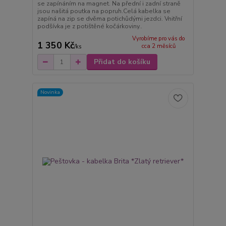
se zapínáním na magnet. Na přední i zadní straně
jsou našitá poutka na popruh.Celá kabelka se
zapíná na zip se dvěma potichůdými jezdci. Vnitřní
podšívka je z potištěné kočárkoviny..
Vyrobíme pro vás do
1 350 Kč
cca 2 měsíců
/
ks
Přidat do košíku
Novinka