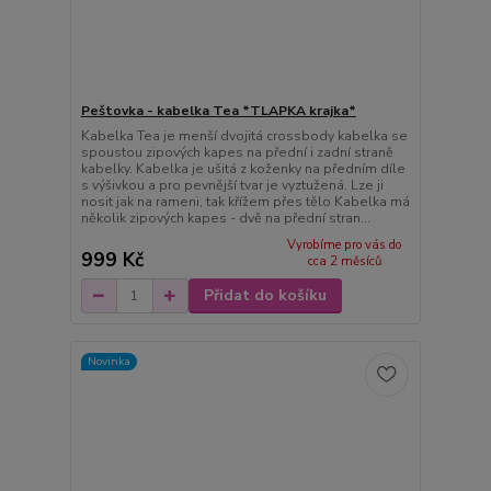
Peštovka - kabelka Tea *TLAPKA krajka*
Kabelka Tea je menší dvojitá crossbody kabelka se
spoustou zipových kapes na přední i zadní straně
kabelky. Kabelka je ušitá z koženky na předním díle
s výšivkou a pro pevnější tvar je vyztužená. Lze ji
nosit jak na rameni, tak křížem přes tělo Kabelka má
několik zipových kapes - dvě na přední stran...
Vyrobíme pro vás do
999 Kč
cca 2 měsíců
Přidat do košíku
Novinka