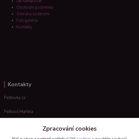
Jak nakupovat
Obchodní podmínky
Ochrana soukromí
Fotogalerie
Kontakty
Kontakty
Peštovka.cz
Peštová Martina
info@pestovka.cz
Zpracování cookies
Náš e-shop a partneři potřebují Váš
souhlas
s použitím souborů