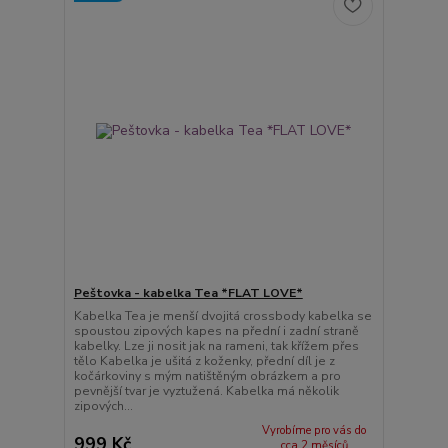
Peštovka - kabelka Tea *FLAT LOVE*
Kabelka Tea je menší dvojitá crossbody kabelka se
spoustou zipových kapes na přední i zadní straně
kabelky. Lze ji nosit jak na rameni, tak křížem přes
tělo Kabelka je ušitá z koženky, přední díl je z
kočárkoviny s mým natištěným obrázkem a pro
pevnější tvar je vyztužená. Kabelka má několik
zipových...
Vyrobíme pro vás do
999 Kč
cca 2 měsíců