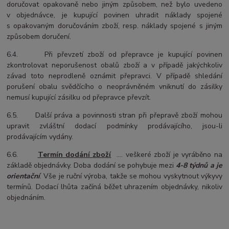
doručovat opakovaně nebo jiným způsobem, než bylo uvedeno
v objednávce, je kupující povinen uhradit náklady spojené
s opakovaným doručováním zboží, resp. náklady spojené s jiným
způsobem doručení.
6.4. Při převzetí zboží od přepravce je kupující povinen
zkontrolovat neporušenost obalů zboží a v případě jakýchkoliv
závad toto neprodleně oznámit přepravci. V případě shledání
porušení obalu svědčícího o neoprávněném vniknutí do zásilky
nemusí kupující zásilku od přepravce převzít.
6.5. Další práva a povinnosti stran při přepravě zboží mohou
upravit zvláštní dodací podmínky prodávajícího, jsou-li
prodávajícím vydány.
6.6.
Termín dodání zboží
.... veškeré zboží je vyráběno na
základě objednávky. Doba dodání se pohybuje mezi
4-8 týdnů a je
orientační
. Vše je ruční výroba, takže se mohou vyskytnout výkyvy
termínů. Dodací lhůta začíná běžet uhrazením objednávky, nikoliv
objednáním.