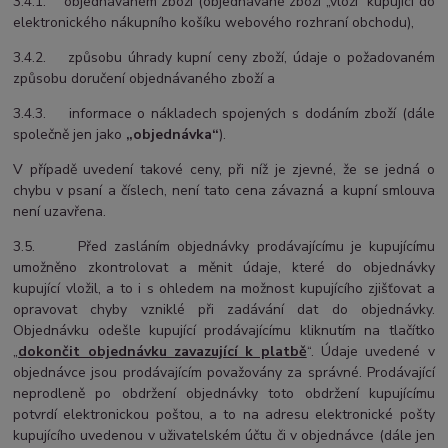
3.4.1. objednávaném zboží (objednávané zboží „vloží“ kupující do
elektronického nákupního košíku webového rozhraní obchodu),
3.4.2. způsobu úhrady kupní ceny zboží, údaje o požadovaném
způsobu doručení objednávaného zboží a
3.4.3. informace o nákladech spojených s dodáním zboží (dále
společně jen jako
„objednávka“
).
V případě uvedení takové ceny, při níž je zjevné, že se jedná o
chybu v psaní a číslech, není tato cena závazná a kupní smlouva
není uzavřena.
3.5. Před zasláním objednávky prodávajícímu je kupujícímu
umožněno zkontrolovat a měnit údaje, které do objednávky
kupující vložil, a to i s ohledem na možnost kupujícího zjišťovat a
opravovat chyby vzniklé při zadávání dat do objednávky.
Objednávku odešle kupující prodávajícímu kliknutím na tlačítko
„
dokončit objednávku zavazuj
ící k platbě
“. Údaje uvedené v
objednávce jsou prodávajícím považovány za správné. Prodávající
neprodleně po obdržení objednávky toto obdržení kupujícímu
potvrdí elektronickou poštou, a to na adresu elektronické pošty
kupujícího uvedenou v uživatelském účtu či v objednávce (dále jen