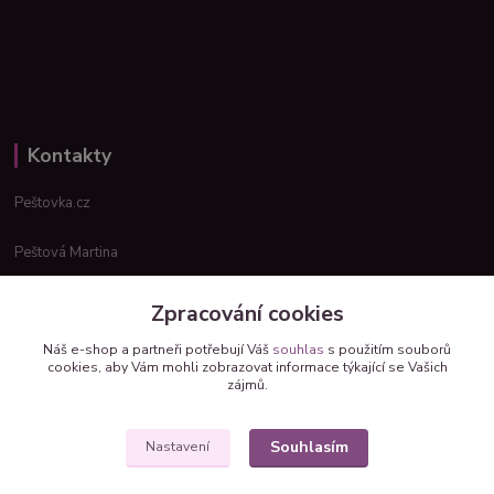
Kontakty
Peštovka.cz
Peštová Martina
info@pestovka.cz
Zpracování cookies
Náš e-shop a partneři potřebují Váš
souhlas
s použitím souborů
cookies, aby Vám mohli zobrazovat informace týkající se Vašich
zájmů.
Souhlasím
Nastavení
Upravit sběr cookies.