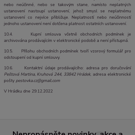
nebo neúčinné, nebo se takovým stane, namísto neplatných
ustanovení nastoupí ustanovení, jehož smysl se neplatnému
ustanovení co nejvíce přibližuje. Neplatností nebo neúčinností
jednoho ustanovení není dotčena platnost ostatních ustanovení.
10.4. Kupní smlouva včetně obchodních podmínek je
archivována prodávajícím v elektronické podobě a není přístupná.
10.5. Přílohu obchodních podmínek tvoří vzorový formulář pro
odstoupení od kupní smlouvy.
10.6. Kontaktní údaje prodávajícího: adresa pro doručování
Peštová Martina, Kruhová 244, 33842 Hrádek
, adresa elektronické
pošty
pestovka.cz@gmail.com
V Hrádku dne 29.12.2022
Nepropásněte novinky, akce a