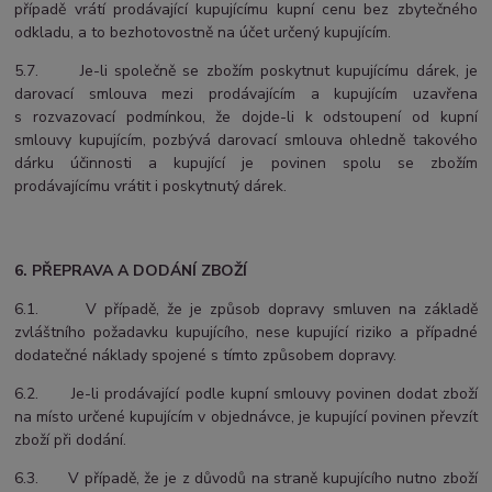
případě vrátí prodávající kupujícímu kupní cenu bez zbytečného
odkladu, a to bezhotovostně na účet určený kupujícím.
5.7. Je-li společně se zbožím poskytnut kupujícímu dárek, je
darovací smlouva mezi prodávajícím a kupujícím uzavřena
s rozvazovací podmínkou, že dojde-li k odstoupení od kupní
smlouvy kupujícím, pozbývá darovací smlouva ohledně takového
dárku účinnosti a kupující je povinen spolu se zbožím
prodávajícímu vrátit i poskytnutý dárek.
6. PŘEPRAVA A DODÁNÍ ZBOŽÍ
6.1. V případě, že je způsob dopravy smluven na základě
zvláštního požadavku kupujícího, nese kupující riziko a případné
dodatečné náklady spojené s tímto způsobem dopravy.
6.2. Je-li prodávající podle kupní smlouvy povinen dodat zboží
na místo určené kupujícím v objednávce, je kupující povinen převzít
zboží při dodání.
6.3. V případě, že je z důvodů na straně kupujícího nutno zboží