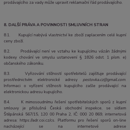
prodávajícího za vady může upravit reklamační řád prodávajícího.
8. DALŠÍ PRÁVA A POVINNOSTI SMLUVNÍCH STRAN
8.1. Kupující nabývá vlastnictví ke zboží zaplacením celé kupní
ceny zboží.
8.2. Prodávající není ve vztahu ke kupujícímu vázán žádnými
kodexy chování ve smyslu ustanovení § 1826 odst. 1 písm. e)
občanského zákoníku.
8.3. Vyřizování stížností spotřebitelů zajišťuje prodávající
prostřednictvím elektronické adresy
pestovka.cz@gmail.com
.
Informaci o vyřízení stížnosti kupujícího zašle prodávající na
elektronickou adresu kupujícího.
8.4. K mimosoudnímu řešení spotřebitelských sporů z kupní
smlouvy je příslušná Česká obchodní inspekce, se sídlem
Štěpánská 567/15, 120 00 Praha 2, IČ: 000 20 869, internetová
adresa: https://adr.coi.cz/cs. Platformu pro řešení sporů on-line
nacházející se na internetové adrese