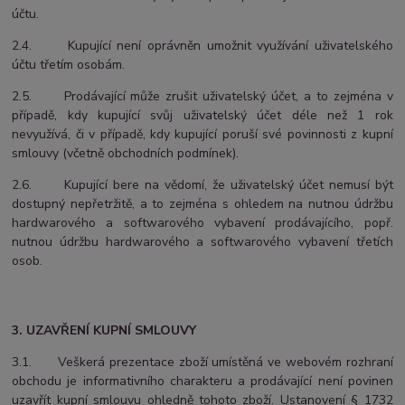
účtu.
2.4. Kupující není oprávněn umožnit využívání uživatelského
účtu třetím osobám.
2.5. Prodávající může zrušit uživatelský účet, a to zejména v
případě, kdy kupující svůj uživatelský účet déle než
1 rok
nevyužívá, či v případě, kdy kupující poruší své povinnosti z kupní
smlouvy (včetně obchodních podmínek).
2.6. Kupující bere na vědomí, že uživatelský účet nemusí být
dostupný nepřetržitě, a to zejména s ohledem na nutnou údržbu
hardwarového a softwarového vybavení prodávajícího, popř.
nutnou údržbu hardwarového a softwarového vybavení třetích
osob.
3. UZAVŘENÍ KUPNÍ SMLOUVY
3.1. Veškerá prezentace zboží umístěná ve webovém rozhraní
obchodu je informativního charakteru a prodávající není povinen
uzavřít kupní smlouvu ohledně tohoto zboží. Ustanovení § 1732