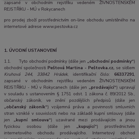
zapsané v obchodním rejstříku vedeném ŽIVNOSTENSKÉM
REJSTŘÍKU - MÚ v Rokycanech
pro prodej zboží prostřednictvím on-line obchodu umístěného na
internetové adrese
www.pestovka.cz
1. ÚVODNÍ USTANOVENÍ
1.1. Tyto obchodní podmínky (dále jen
„obchodní podmínky“
)
obchodní společnosti
Peštová Martina - Peštovka.cz,
se sídlem
Kruhová 244, 33842 Hrádek
, identifikační číslo:
66337291
,
zapsané v obchodním rejstříku vedeném ŽIVNOSTENSKÉM
REJSTŘÍKU - MÚ v Rokycanech (dále jen
„prodávající“
) upravují
v souladu s ustanovením § 1751 odst. 1 zákona č. 89/2012 Sb.,
občanský zákoník, ve znění pozdějších předpisů (dále jen
„občanský zákoník“
) vzájemná práva a povinnosti smluvních
stran vzniklé v souvislosti nebo na základě kupní smlouvy (dále
jen
„kupní smlouva“
) uzavírané mezi prodávajícím a jinou
fyzickou osobou (dále jen
„kupující“
) prostřednictvím
internetového obchodu prodávajícího. Internetový obchod