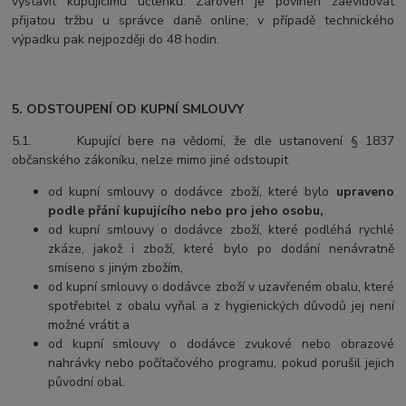
vystavit kupujícímu účtenku. Zároveň je povinen zaevidovat
přijatou tržbu u správce daně online; v případě technického
výpadku pak nejpozději do 48 hodin.
5. ODSTOUPENÍ OD KUPNÍ SMLOUVY
5.1. Kupující bere na vědomí, že dle ustanovení § 1837
občanského zákoníku, nelze mimo jiné odstoupit
od kupní smlouvy o dodávce zboží, které bylo
upraveno
podle přání kupujícího nebo pro jeho osobu,
od kupní smlouvy o dodávce zboží, které podléhá rychlé
zkáze, jakož i zboží, které bylo po dodání nenávratně
smíseno s jiným zbožím,
od kupní smlouvy o dodávce zboží v uzavřeném obalu, které
spotřebitel z obalu vyňal a z hygienických důvodů jej není
možné vrátit a
od kupní smlouvy o dodávce zvukové nebo obrazové
nahrávky nebo počítačového programu, pokud porušil jejich
původní obal.