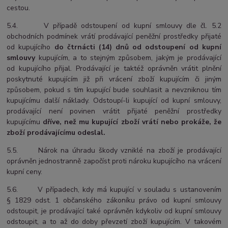
cestou.
5.4. V případě odstoupení od kupní smlouvy dle čl. 5.2
obchodních podmínek vrátí prodávající peněžní prostředky přijaté
od kupujícího
do čtrnácti (14) dnů od odstoupení od kupní
smlouvy
kupujícím, a to stejným způsobem, jakým je prodávající
od kupujícího přijal. Prodávající je taktéž oprávněn vrátit plnění
poskytnuté kupujícím již při vrácení zboží kupujícím či jiným
způsobem, pokud s tím kupující bude souhlasit a nevzniknou tím
kupujícímu další náklady. Odstoupí-li kupující od kupní smlouvy,
prodávající není povinen vrátit přijaté peněžní prostředky
kupujícímu
dříve, než mu kupující zboží vrátí nebo prokáže, že
zboží prodávajícímu odeslal.
5.5. Nárok na úhradu škody vzniklé na zboží je prodávající
oprávněn jednostranně započíst proti nároku kupujícího na vrácení
kupní ceny.
5.6. V případech, kdy má kupující v souladu s ustanovením
§ 1829 odst. 1 občanského zákoníku právo od kupní smlouvy
odstoupit, je prodávající také oprávněn kdykoliv od kupní smlouvy
odstoupit, a to až do doby převzetí zboží kupujícím. V takovém