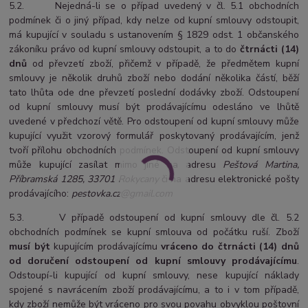
5.2. Nejedná-li se o případ uvedený v čl. 5.1 obchodních
podmínek či o jiný případ, kdy nelze od kupní smlouvy odstoupit,
má kupující v souladu s ustanovením § 1829 odst. 1 občanského
zákoníku právo od kupní smlouvy odstoupit, a to do
čtrnácti (14)
dnů
od převzetí zboží, přičemž v případě, že předmětem kupní
smlouvy je několik druhů zboží nebo dodání několika částí, běží
tato lhůta ode dne převzetí poslední dodávky zboží. Odstoupení
od kupní smlouvy musí být prodávajícímu odesláno ve lhůtě
uvedené v předchozí větě. Pro odstoupení od kupní smlouvy může
kupující využit vzorový formulář poskytovaný prodávajícím, jenž
tvoří přílohu obchodních podmínek. Odstoupení od kupní smlouvy
může kupující zasílat mimo jiné na adresu
Peštová Martina,
Příbramská 1285, 33701 Rokycany
či na adresu elektronické pošty
prodávajícího:
pestovka.cz@gmail.com
5.3. V případě odstoupení od kupní smlouvy dle čl. 5.2
obchodních podmínek se kupní smlouva od počátku ruší. Zboží
musí být
kupujícím prodávajícímu
vráceno do čtrnácti (14) dnů
od doručení odstoupení od kupní smlouvy prodávajícímu
.
Odstoupí-li kupující od kupní smlouvy, nese kupující náklady
spojené s navrácením zboží prodávajícímu, a to i v tom případě,
kdy zboží nemůže být vráceno pro svou povahu obvyklou poštovní