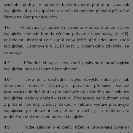
symbolu platby. V případě bezhotovostní platby je závazek
kupujícího uhradit kupní cenu splněn okamžikem připsání příslušné
částky na účet prodávajícího.
4.6. Prodávající je oprávněn, zejména v případě, že ze strany
kupujícího nedojde k dodatečnému potvrzení objednávky (čl. 3.6),
požadovat uhrazení celé kupní ceny ještě před odesláním zboží
kupujícímu. Ustanovení § 2119 odst. 1 občanského zákoníku se
nepoužije.
4.7. Případné slevy z ceny zboží poskytnuté prodávajícím
kupujícímu nelze vzájemně kombinovat.
4.8. Je-li to v obchodním styku obvyklé nebo je-li tak
stanoveno obecně závaznými právními předpisy, vystaví
prodávající ohledně plateb prováděných na základě kupní smlouvy
kupujícímu daňový doklad – fakturu. Prodávající
není
plátcem daně
z přidané hodnoty. Daňový doklad – fakturu vystaví prodávající
kupujícímu po uhrazení ceny zboží a zašle jej v elektronické
podobě na elektronickou adresu kupujícího.
4.9. Podle zákona o evidenci tržeb je prodávající povinen