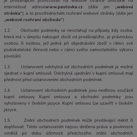
je prodávajícím provozován na webové stránce umístěné na
internetové adrese
www.pestovka.cz
(dále jen
„webová
stránka“
), a to prostřednictvím rozhraní webové stránky (dále jen
„webové rozhraní obchodu“
).
1.2. Obchodní podmínky se nevztahují na případy, kdy osoba,
která má v úmyslu nakoupit zboží od prodávajícího, je právnickou
osobou či osobou, jež jedná při objednávání zboží v rámci své
podnikatelské činnosti nebo v rámci svého samostatného výkonu
povolání.
1.3. Ustanovení odchylná od obchodních podmínek je možné
sjednat v kupní smlouvě. Odchylná ujednání v kupní smlouvě mají
přednost před ustanoveními obchodních podmínek.
1.4. Ustanovení obchodních podmínek jsou nedílnou součástí
kupní smlouvy. Kupní smlouva a obchodní podmínky jsou
vyhotoveny v českém jazyce. Kupní smlouvu lze uzavřít v českém
jazyce.
1.5. Znění obchodních podmínek může prodávající měnit či
doplňovat. Tímto ustanovením nejsou dotčena práva a povinnosti
vzniklá po dobu účinnosti předchozího znění obchodních