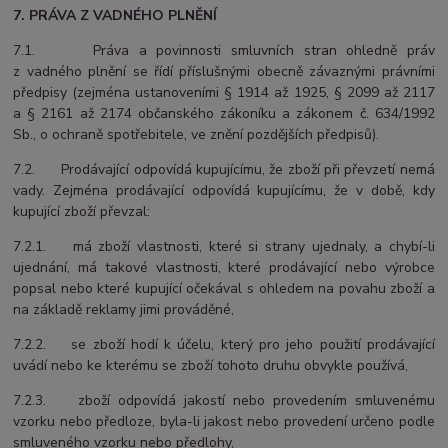
7. PRÁVA Z VADNÉHO PLNĚNÍ
7.1. Práva a povinnosti smluvních stran ohledně práv
z vadného plnění se řídí příslušnými obecně závaznými právními
předpisy (zejména ustanoveními § 1914 až 1925, § 2099 až 2117
a § 2161 až 2174 občanského zákoníku a zákonem č. 634/1992
Sb., o ochraně spotřebitele, ve znění pozdějších předpisů).
7.2. Prodávající odpovídá kupujícímu, že zboží při převzetí nemá
vady. Zejména prodávající odpovídá kupujícímu, že v době, kdy
kupující zboží převzal:
7.2.1. má zboží vlastnosti, které si strany ujednaly, a chybí-li
ujednání, má takové vlastnosti, které prodávající nebo výrobce
popsal nebo které kupující očekával s ohledem na povahu zboží a
na základě reklamy jimi prováděné,
7.2.2. se zboží hodí k účelu, který pro jeho použití prodávající
uvádí nebo ke kterému se zboží tohoto druhu obvykle používá,
7.2.3. zboží odpovídá jakostí nebo provedením smluvenému
vzorku nebo předloze, byla-li jakost nebo provedení určeno podle
smluveného vzorku nebo předlohy,