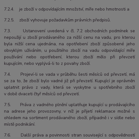
7.2.4. je zboží v odpovídajícím množství, míře nebo hmotnosti a
7.2.5. zboží vyhovuje požadavkům právních předpisů.
7.3. Ustanovení uvedená v čl. 7.2 obchodních podmínek se
nepoužijí u zboží prodávaného za nižší cenu na vadu, pro kterou
byla nižší cena ujednána, na opotřebení zboží způsobené jeho
obvyklým užíváním, u použitého zboží na vadu odpovídající míře
používání nebo opotřebení, kterou zboží mělo při převzetí
kupujícím, nebo vyplývá-li to z povahy zboží.
7.4. Projeví-li se vada v průběhu šesti měsíců od převzetí, má
se za to, že zboží bylo vadné již při převzetí. Kupující je oprávněn
uplatnit právo z vady, která se vyskytne u spotřebního zboží
v době dvaceti čtyř měsíců od převzetí.
7.5. Práva z vadného plnění uplatňuje kupující u prodávajícího
na adrese jeho provozovny, v níž je přijetí reklamace možné s
ohledem na sortiment prodávaného zboží, případně i v sídle nebo
místě podnikání.
7.6. Další práva a povinnosti stran související s odpovědností