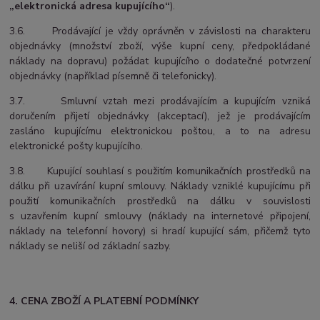
„elektronická adresa kupujícího“
).
3.6. Prodávající je vždy oprávněn v závislosti na charakteru
objednávky (množství zboží, výše kupní ceny, předpokládané
náklady na dopravu) požádat kupujícího o dodatečné potvrzení
objednávky (například písemně či telefonicky).
3.7. Smluvní vztah mezi prodávajícím a kupujícím vzniká
doručením přijetí objednávky (akceptací), jež je prodávajícím
zasláno kupujícímu elektronickou poštou, a to na adresu
elektronické pošty kupujícího.
3.8. Kupující souhlasí s použitím komunikačních prostředků na
dálku při uzavírání kupní smlouvy. Náklady vzniklé kupujícímu při
použití komunikačních prostředků na dálku v souvislosti
s uzavřením kupní smlouvy (náklady na internetové připojení,
náklady na telefonní hovory) si hradí kupující sám, přičemž tyto
náklady se neliší od základní sazby.
4. CENA ZBOŽÍ A PLATEBNÍ PODMÍNKY