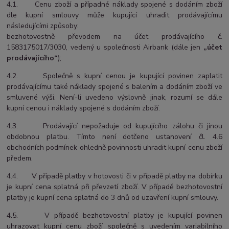
4.1. Cenu zboží a případné náklady spojené s dodáním zboží
dle kupní smlouvy může kupující uhradit prodávajícímu
následujícími způsoby:
bezhotovostně převodem na účet prodávajícího č.
1583175017/3030
, vedený u společnosti
Airbank
(dále jen
„účet
prodávajícího“
);
4.2. Společně s kupní cenou je kupující povinen zaplatit
prodávajícímu také náklady spojené s balením a dodáním zboží ve
smluvené výši. Není-li uvedeno výslovně jinak, rozumí se dále
kupní cenou i náklady spojené s dodáním zboží.
4.3. Prodávající nepožaduje od kupujícího zálohu či jinou
obdobnou platbu. Tímto není dotčeno ustanovení čl. 4.6
obchodních podmínek ohledně povinnosti uhradit kupní cenu zboží
předem.
4.4. V případě platby v hotovosti či v případě platby na dobírku
je kupní cena splatná při převzetí zboží. V případě bezhotovostní
platby je kupní cena splatná do 3 dnů od uzavření kupní smlouvy.
4.5. V případě bezhotovostní platby je kupující povinen
uhrazovat kupní cenu zboží společně s uvedením variabilního