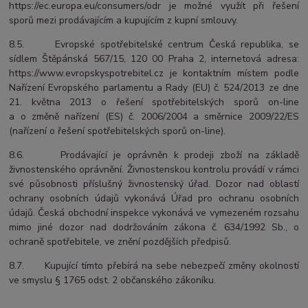
https://ec.europa.eu/consumers/odr je možné využít při řešení
sporů mezi prodávajícím a kupujícím z kupní smlouvy.
8.5. Evropské spotřebitelské centrum Česká republika, se
sídlem Štěpánská 567/15, 120 00 Praha 2, internetová adresa:
https://www.evropskyspotrebitel.cz je kontaktním místem podle
Nařízení Evropského parlamentu a Rady (EU) č. 524/2013 ze dne
21. května 2013 o řešení spotřebitelských sporů on-line
a o změně nařízení (ES) č. 2006/2004 a směrnice 2009/22/ES
(nařízení o řešení spotřebitelských sporů on-line).
8.6. Prodávající je oprávněn k prodeji zboží na základě
živnostenského oprávnění. Živnostenskou kontrolu provádí v rámci
své působnosti příslušný živnostenský úřad. Dozor nad oblastí
ochrany osobních údajů vykonává Úřad pro ochranu osobních
údajů. Česká obchodní inspekce vykonává ve vymezeném rozsahu
mimo jiné dozor nad dodržováním zákona č. 634/1992 Sb., o
ochraně spotřebitele, ve znění pozdějších předpisů.
8.7. Kupující tímto přebírá na sebe nebezpečí změny okolností
ve smyslu § 1765 odst. 2 občanského zákoníku.