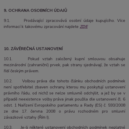
9. OCHRANA OSOBNÍCH ÚDAJŮ
9.1. Prodávající zpracovává osobní údaje kupujícího. Více
informací k takovému zpracování najdete
ZDE
10. ZÁVĚREČNÁ USTANOVENÍ
10.1. Pokud vztah založený kupní smlouvou obsahuje
mezinárodní (zahraniční) prvek, pak strany sjednávají, že vztah se
řídí českým právem.
10.2. Volbou práva dle tohoto článku obchodních podmínek
není spotřebitel zbaven ochrany, kterou mu poskytují ustanovení
právního řádu, od nichž se nelze smluvně odchýlit, a jež by se v
případě neexistence volby práva jinak použila dle ustanovení čl. 6
odst. 1 Nařízení Evropského parlamentu a Rady (ES) č. 593/2008
ze dne 17. června 2008 o právu rozhodném pro smluvní
závazkové vztahy (Řím I).
10.3. Je-li některé ustanovení obchodních podmínek neplatné