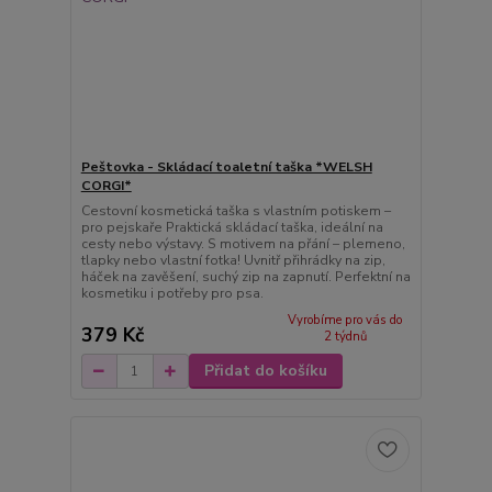
Peštovka - Skládací toaletní taška *WELSH
CORGI*
Cestovní kosmetická taška s vlastním potiskem –
pro pejskaře Praktická skládací taška, ideální na
cesty nebo výstavy. S motivem na přání – plemeno,
tlapky nebo vlastní fotka! Uvnitř přihrádky na zip,
háček na zavěšení, suchý zip na zapnutí. Perfektní na
kosmetiku i potřeby pro psa.
Vyrobíme pro vás do
379 Kč
2 týdnů
Přidat do košíku