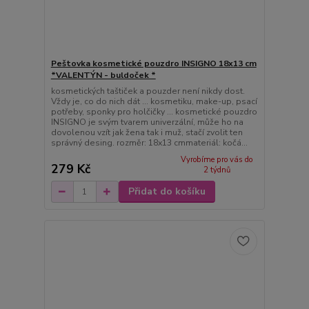
Peštovka kosmetické pouzdro INSIGNO 18x13 cm
*VALENTÝN - buldoček *
kosmetických taštiček a pouzder není nikdy dost.
Vždy je, co do nich dát ... kosmetiku, make-up, psací
potřeby, sponky pro holčičky ... kosmetické pouzdro
INSIGNO je svým tvarem univerzální, může ho na
dovolenou vzít jak žena tak i muž, stačí zvolit ten
správný desing. rozměr: 18x13 cmmateriál: kočá...
Vyrobíme pro vás do
279 Kč
2 týdnů
Přidat do košíku