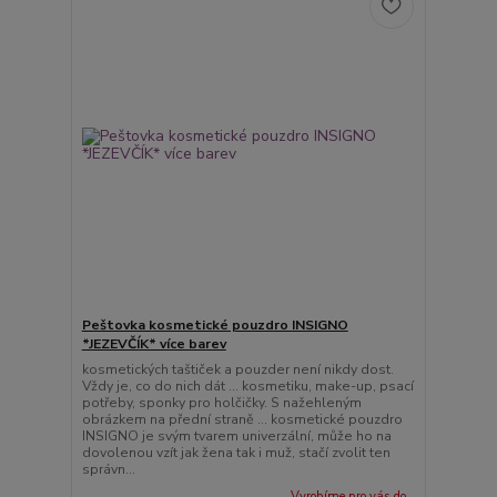
Peštovka kosmetické pouzdro INSIGNO
*JEZEVČÍK* více barev
kosmetických taštiček a pouzder není nikdy dost.
Vždy je, co do nich dát ... kosmetiku, make-up, psací
potřeby, sponky pro holčičky. S nažehleným
obrázkem na přední straně ... kosmetické pouzdro
INSIGNO je svým tvarem univerzální, může ho na
dovolenou vzít jak žena tak i muž, stačí zvolit ten
správn...
Vyrobíme pro vás do