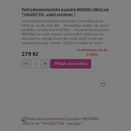
Peštovka kosmetické pouzdro INSIGNO 18x13 cm
*VALENTÝN - zlatý retriever *
kosmetických taštiček a pouzder není nikdy dost.
Vždy je, co do nich dát ... kosmetiku, make-up, psací
potřeby, sponky pro holčičky ... kosmetické pouzdro
INSIGNO je svým tvarem univerzální, může ho na
dovolenou vzít jak žena tak i muž, stačí zvolit ten
správný desing. rozměr: 18x13 cmmateriál: kočá...
Vyrobíme pro vás do
279 Kč
2 týdnů
Přidat do košíku