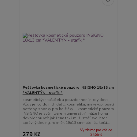
Peštovka kosmetické pouzdro INSIGNO 18x13 cm
*VALENTÝN - stafík *
kosmetických taštiček a pouzder není nikdy dost.
Vždy je, co do nich dát ... kosmetiku, make-up, psací
potřeby, sponky pro holčičky ... kosmetické pouzdro
INSIGNO je svým tvarem univerzální, může ho na
dovolenou vzít jak žena tak i muž, stačí zvolit ten
správný desing. rozměr: 18x13 cmmateriál: kočá...
Vyrobíme pro vás do
279 Kč
2 týdnů