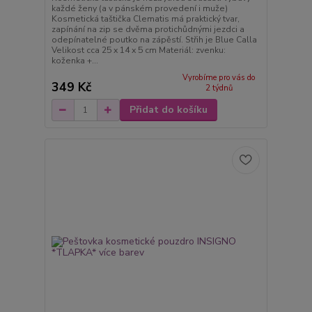
každé ženy (a v pánském provedení i muže)
Kosmetická taštička Clematis má praktický tvar,
zapínání na zip se dvěma protichůdnými jezdci a
odepínatelné poutko na zápěstí. Střih je Blue Calla
Velikost cca 25 x 14 x 5 cm Materiál: zvenku:
koženka +...
Vyrobíme pro vás do
349 Kč
2 týdnů
Přidat do košíku