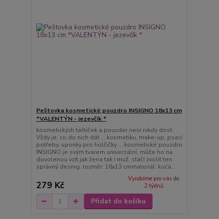
Peštovka kosmetické pouzdro INSIGNO 18x13 cm
*VALENTÝN - jezevčík *
kosmetických taštiček a pouzder není nikdy dost.
Vždy je, co do nich dát ... kosmetiku, make-up, psací
potřeby, sponky pro holčičky ... kosmetické pouzdro
INSIGNO je svým tvarem univerzální, může ho na
dovolenou vzít jak žena tak i muž, stačí zvolit ten
správný desing. rozměr: 18x13 cmmateriál: kočá...
Vyrobíme pro vás do
279 Kč
2 týdnů
Přidat do košíku