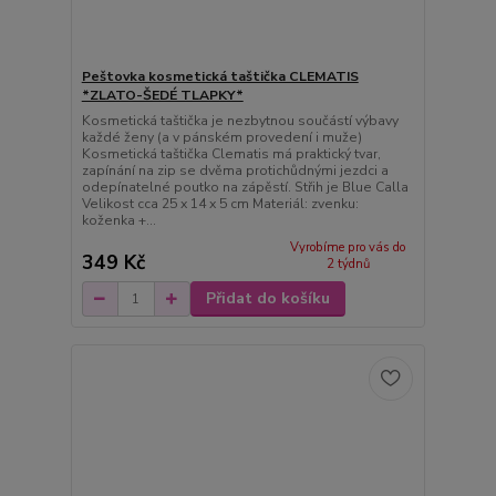
Peštovka kosmetická taštička CLEMATIS
*ZLATO-ŠEDÉ TLAPKY*
Kosmetická taštička je nezbytnou součástí výbavy
každé ženy (a v pánském provedení i muže)
Kosmetická taštička Clematis má praktický tvar,
zapínání na zip se dvěma protichůdnými jezdci a
odepínatelné poutko na zápěstí. Střih je Blue Calla
Velikost cca 25 x 14 x 5 cm Materiál: zvenku:
koženka +...
Vyrobíme pro vás do
349 Kč
2 týdnů
Přidat do košíku