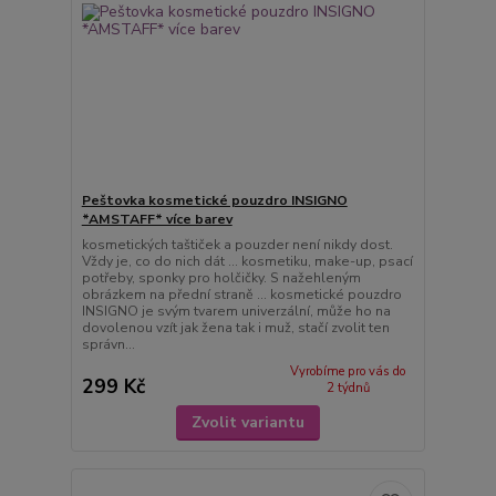
Peštovka kosmetické pouzdro INSIGNO
*AMSTAFF* více barev
kosmetických taštiček a pouzder není nikdy dost.
Vždy je, co do nich dát ... kosmetiku, make-up, psací
potřeby, sponky pro holčičky. S nažehleným
obrázkem na přední straně ... kosmetické pouzdro
INSIGNO je svým tvarem univerzální, může ho na
dovolenou vzít jak žena tak i muž, stačí zvolit ten
správn...
Vyrobíme pro vás do
299 Kč
2 týdnů
Zvolit variantu