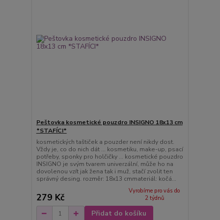
Peštovka kosmetické pouzdro INSIGNO 18x13 cm
*STAFÍCI*
kosmetických taštiček a pouzder není nikdy dost.
Vždy je, co do nich dát ... kosmetiku, make-up, psací
potřeby, sponky pro holčičky ... kosmetické pouzdro
INSIGNO je svým tvarem univerzální, může ho na
dovolenou vzít jak žena tak i muž, stačí zvolit ten
správný desing. rozměr: 18x13 cmmateriál: kočá...
Vyrobíme pro vás do
279 Kč
2 týdnů
Přidat do košíku