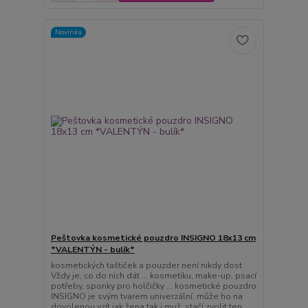
Novinka
Peštovka kosmetické pouzdro INSIGNO 18x13 cm
*VALENTÝN - bulík*
kosmetických taštiček a pouzder není nikdy dost.
Vždy je, co do nich dát ... kosmetiku, make-up, psací
potřeby, sponky pro holčičky ... kosmetické pouzdro
INSIGNO je svým tvarem univerzální, může ho na
dovolenou vzít jak žena tak i muž, stačí zvolit ten