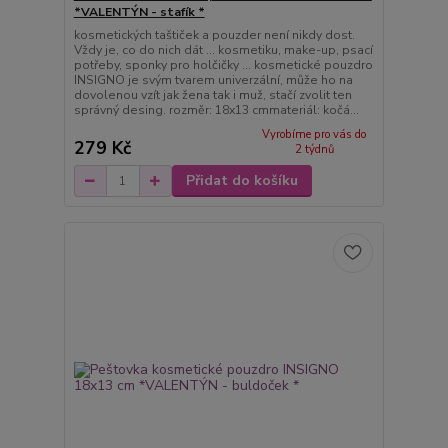
*VALENTÝN - stafík *
kosmetických taštiček a pouzder není nikdy dost.
Vždy je, co do nich dát ... kosmetiku, make-up, psací
potřeby, sponky pro holčičky ... kosmetické pouzdro
INSIGNO je svým tvarem univerzální, může ho na
dovolenou vzít jak žena tak i muž, stačí zvolit ten
správný desing. rozměr: 18x13 cmmateriál: kočá...
Vyrobíme pro vás do
279 Kč
2 týdnů
Přidat do košíku