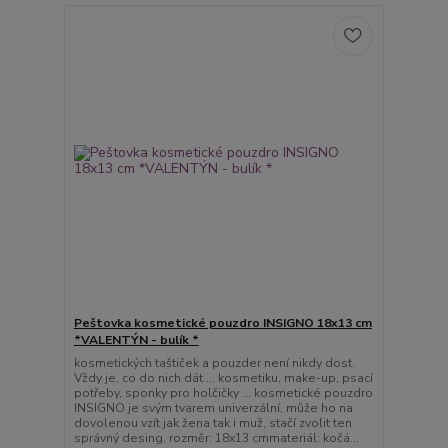
Peštovka kosmetické pouzdro INSIGNO 18x13 cm
*VALENTÝN - bulík *
kosmetických taštiček a pouzder není nikdy dost.
Vždy je, co do nich dát ... kosmetiku, make-up, psací
potřeby, sponky pro holčičky ... kosmetické pouzdro
INSIGNO je svým tvarem univerzální, může ho na
dovolenou vzít jak žena tak i muž, stačí zvolit ten
správný desing. rozměr: 18x13 cmmateriál: kočá...