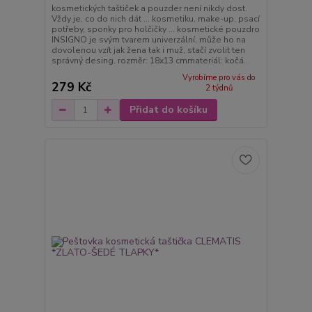
kosmetických taštiček a pouzder není nikdy dost.
Vždy je, co do nich dát ... kosmetiku, make-up, psací
potřeby, sponky pro holčičky ... kosmetické pouzdro
INSIGNO je svým tvarem univerzální, může ho na
dovolenou vzít jak žena tak i muž, stačí zvolit ten
správný desing. rozměr: 18x13 cmmateriál: kočá...
Vyrobíme pro vás do
279 Kč
2 týdnů
Přidat do košíku