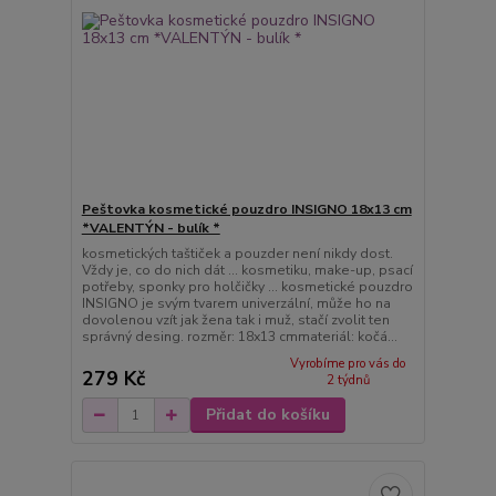
Peštovka kosmetické pouzdro INSIGNO 18x13 cm
*VALENTÝN - bulík *
kosmetických taštiček a pouzder není nikdy dost.
Vždy je, co do nich dát ... kosmetiku, make-up, psací
potřeby, sponky pro holčičky ... kosmetické pouzdro
INSIGNO je svým tvarem univerzální, může ho na
dovolenou vzít jak žena tak i muž, stačí zvolit ten
správný desing. rozměr: 18x13 cmmateriál: kočá...
Vyrobíme pro vás do
279 Kč
2 týdnů
Přidat do košíku