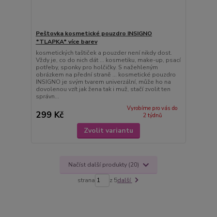
Peštovka kosmetické pouzdro INSIGNO
*TLAPKA* více barev
kosmetických taštiček a pouzder není nikdy dost.
Vždy je, co do nich dát ... kosmetiku, make-up, psací
potřeby, sponky pro holčičky. S nažehleným
obrázkem na přední straně ... kosmetické pouzdro
INSIGNO je svým tvarem univerzální, může ho na
dovolenou vzít jak žena tak i muž, stačí zvolit ten
správn...
Vyrobíme pro vás do
299 Kč
2 týdnů
Zvolit variantu
Načíst další produkty (20)
strana
z 5
další