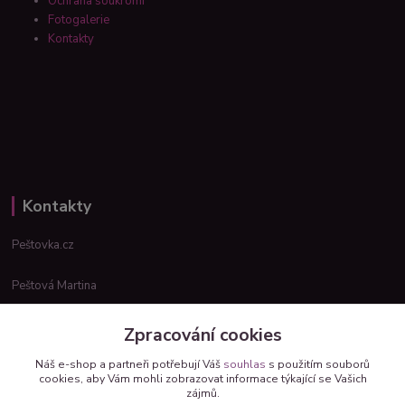
Ochrana soukromí
Fotogalerie
Kontakty
Kontakty
Peštovka.cz
Peštová Martina
info@pestovka.cz
Zpracování cookies
Náš e-shop a partneři potřebují Váš
souhlas
s použitím souborů
cookies, aby Vám mohli zobrazovat informace týkající se Vašich
zájmů.