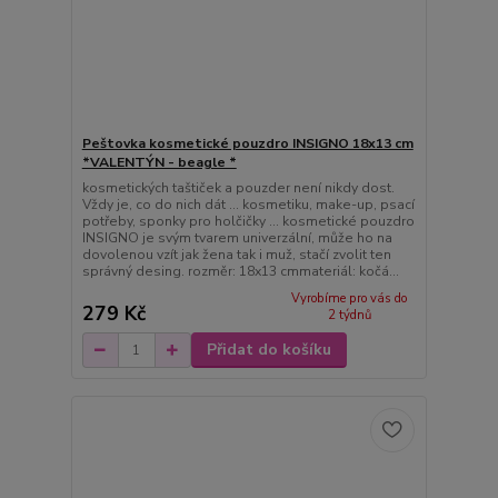
Peštovka kosmetické pouzdro INSIGNO 18x13 cm
*VALENTÝN - beagle *
kosmetických taštiček a pouzder není nikdy dost.
Vždy je, co do nich dát ... kosmetiku, make-up, psací
potřeby, sponky pro holčičky ... kosmetické pouzdro
INSIGNO je svým tvarem univerzální, může ho na
dovolenou vzít jak žena tak i muž, stačí zvolit ten
správný desing. rozměr: 18x13 cmmateriál: kočá...
Vyrobíme pro vás do
279 Kč
2 týdnů
Přidat do košíku