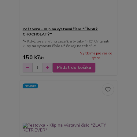
Peštovka - Klip na výstavní číslo *ČÍNSKÝ
CHOCHOLATÝ*
🐾 Když pes v kruhu zazáří, a ty taky ✨ 👉 Originální
klipy na výstavní čísla už čekají na tebe! 📌
Vyrobíme pro vás do
150 Kč
týdne
/
ks
Přidat do košíku
Novinka