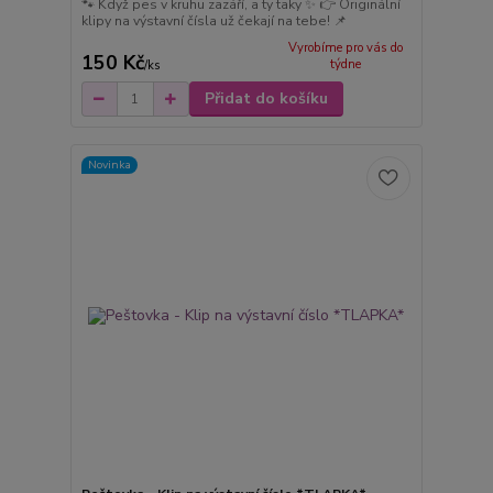
🐾 Když pes v kruhu zazáří, a ty taky ✨ 👉 Originální
klipy na výstavní čísla už čekají na tebe! 📌
Vyrobíme pro vás do
150 Kč
týdne
/
ks
Přidat do košíku
Novinka