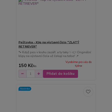
Peštovka - Klip na výstavní číslo *ZLATÝ
RETRIEVER*
🐾 Když pes v kruhu zazáří, a ty taky ✨ 👉 Originální
klipy na výstavní čísla už čekají na tebe! 📌
Vyrobíme pro vás do
150 Kč
týdne
/
ks
Přidat do košíku
Novinka