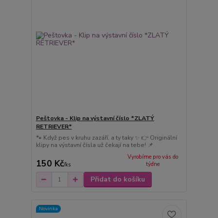
Peštovka - Klip na výstavní číslo *ZLATÝ
RETRIEVER*
🐾 Když pes v kruhu zazáří, a ty taky ✨ 👉 Originální
klipy na výstavní čísla už čekají na tebe! 📌
Vyrobíme pro vás do
150 Kč
týdne
/
ks
Přidat do košíku
Novinka