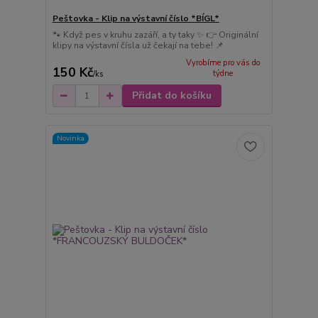
Peštovka - Klip na výstavní číslo *BÍGL*
🐾 Když pes v kruhu zazáří, a ty taky ✨ 👉 Originální
klipy na výstavní čísla už čekají na tebe! 📌
Vyrobíme pro vás do
150 Kč
týdne
/
ks
Přidat do košíku
Novinka