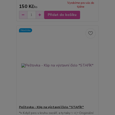
Vyrobíme pro vás do
150 Kč
týdne
/
ks
Přidat do košíku
Novinka
Peštovka - Klip na výstavní číslo *STAFÍK*
🐾 Když pes v kruhu zazáří, a ty taky ✨ 👉 Originální