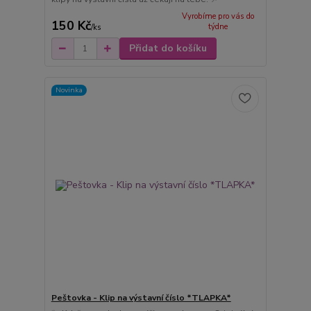
Vyrobíme pro vás do
150 Kč
týdne
/
ks
Přidat do košíku
Novinka
Peštovka - Klip na výstavní číslo *TLAPKA*