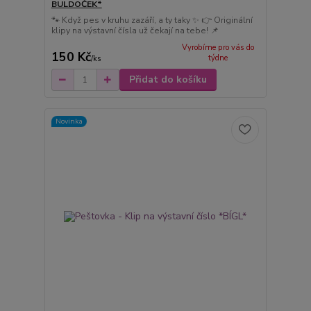
BULDOČEK*
🐾 Když pes v kruhu zazáří, a ty taky ✨ 👉 Originální
klipy na výstavní čísla už čekají na tebe! 📌
Vyrobíme pro vás do
150 Kč
týdne
/
ks
Přidat do košíku
Novinka