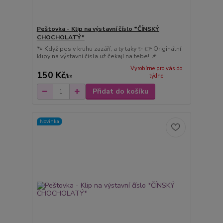
Peštovka - Klip na výstavní číslo *ČÍNSKÝ
CHOCHOLATÝ*
🐾 Když pes v kruhu zazáří, a ty taky ✨ 👉 Originální
klipy na výstavní čísla už čekají na tebe! 📌
Vyrobíme pro vás do
150 Kč
týdne
/
ks
Přidat do košíku
Novinka