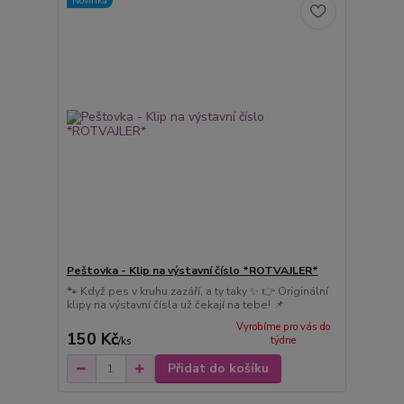
Novinka
Peštovka - Klip na výstavní číslo *ROTVAJLER*
🐾 Když pes v kruhu zazáří, a ty taky ✨ 👉 Originální
klipy na výstavní čísla už čekají na tebe! 📌
Vyrobíme pro vás do
150 Kč
týdne
/
ks
Přidat do košíku