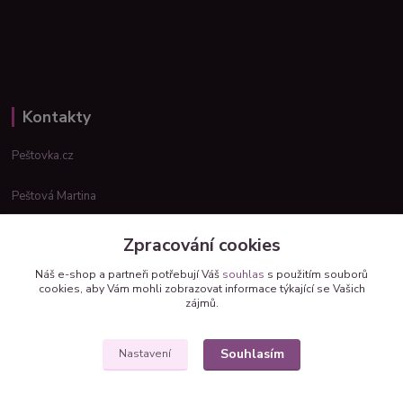
Kontakty
Peštovka.cz
Peštová Martina
info@pestovka.cz
Zpracování cookies
Náš e-shop a partneři potřebují Váš
souhlas
s použitím souborů
cookies, aby Vám mohli zobrazovat informace týkající se Vašich
zájmů.
Souhlasím
Nastavení
Upravit sběr cookies.