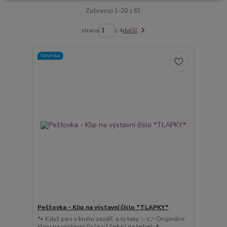
Zobrazuji 1-20 z 61
strana
z 4
další
Novinka
Peštovka - Klip na výstavní číslo *TLAPKY*
🐾 Když pes v kruhu zazáří, a ty taky ✨ 👉 Originální
klipy na výstavní čísla už čekají na tebe! 📌