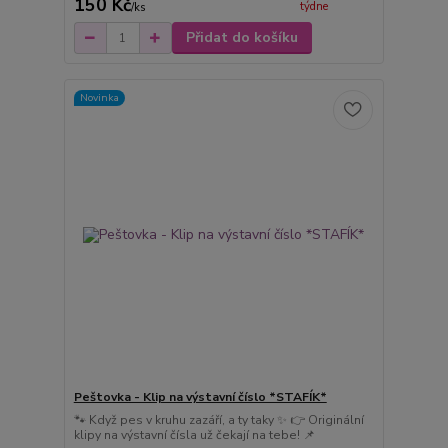
150 Kč
týdne
/
ks
Přidat do košíku
Novinka
Peštovka - Klip na výstavní číslo *STAFÍK*
🐾 Když pes v kruhu zazáří, a ty taky ✨ 👉 Originální
klipy na výstavní čísla už čekají na tebe! 📌