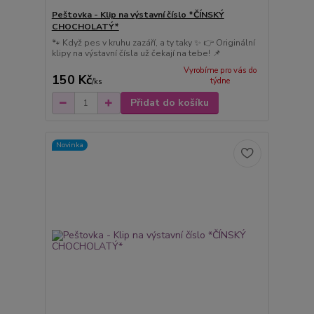
Peštovka - Klip na výstavní číslo *ČÍNSKÝ
CHOCHOLATÝ*
🐾 Když pes v kruhu zazáří, a ty taky ✨ 👉 Originální
klipy na výstavní čísla už čekají na tebe! 📌
Vyrobíme pro vás do
150 Kč
týdne
/
ks
Přidat do košíku
Novinka