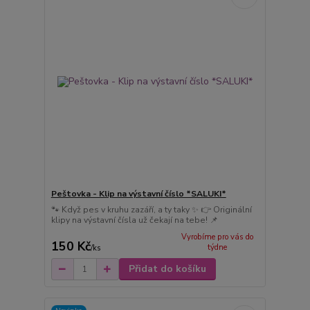
Peštovka - Klip na výstavní číslo *SALUKI*
🐾 Když pes v kruhu zazáří, a ty taky ✨ 👉 Originální
klipy na výstavní čísla už čekají na tebe! 📌
Vyrobíme pro vás do
150 Kč
týdne
/
ks
Přidat do košíku