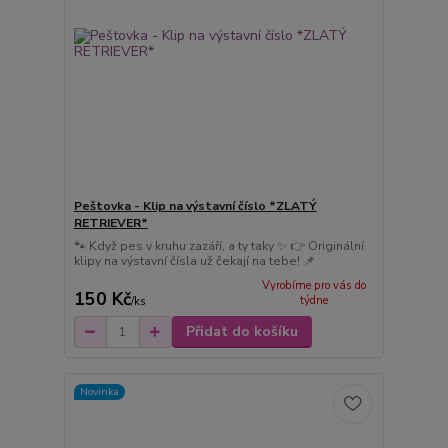
Peštovka - Klip na výstavní číslo *ZLATÝ
RETRIEVER*
🐾 Když pes v kruhu zazáří, a ty taky ✨ 👉 Originální
klipy na výstavní čísla už čekají na tebe! 📌
Vyrobíme pro vás do
150 Kč
týdne
/
ks
Přidat do košíku
Novinka