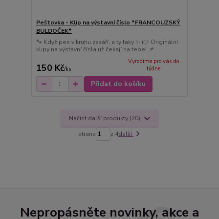
Peštovka - Klip na výstavní číslo *FRANCOUZSKÝ
BULDOČEK*
🐾 Když pes v kruhu zazáří, a ty taky ✨ 👉 Originální
klipy na výstavní čísla už čekají na tebe! 📌
Vyrobíme pro vás do
150 Kč
týdne
/
ks
Přidat do košíku
Načíst další produkty (20)
strana
z 4
další
Nepropásněte novinky, akce a