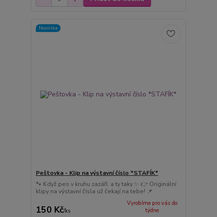
Novinka
Peštovka - Klip na výstavní číslo *STAFÍK*
🐾 Když pes v kruhu zazáří, a ty taky ✨ 👉 Originální
klipy na výstavní čísla už čekají na tebe! 📌
Vyrobíme pro vás do
150 Kč
týdne
/
ks