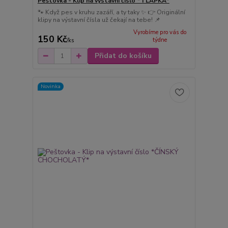
Peštovka - Klip na výstavní číslo *TLAPKA*
🐾 Když pes v kruhu zazáří, a ty taky ✨ 👉 Originální
klipy na výstavní čísla už čekají na tebe! 📌
Vyrobíme pro vás do
150 Kč
týdne
/
ks
Přidat do košíku
Novinka