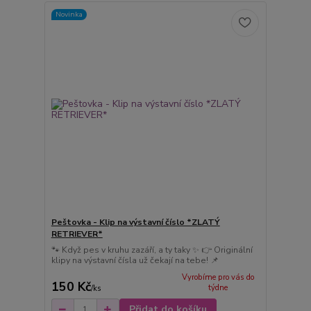
Novinka
Peštovka - Klip na výstavní číslo *ZLATÝ
RETRIEVER*
🐾 Když pes v kruhu zazáří, a ty taky ✨ 👉 Originální
klipy na výstavní čísla už čekají na tebe! 📌
Vyrobíme pro vás do
150 Kč
týdne
/
ks
Přidat do košíku