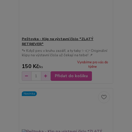
Peštovka - Klip na výstavní číslo *ZLATÝ
RETRIEVER*
🐾 Když pes v kruhu zazáří, a ty taky ✨ 👉 Originální
klipy na výstavní čísla už čekají na tebe! 📌
Vyrobíme pro vás do
150 Kč
týdne
/
ks
Přidat do košíku
Novinka