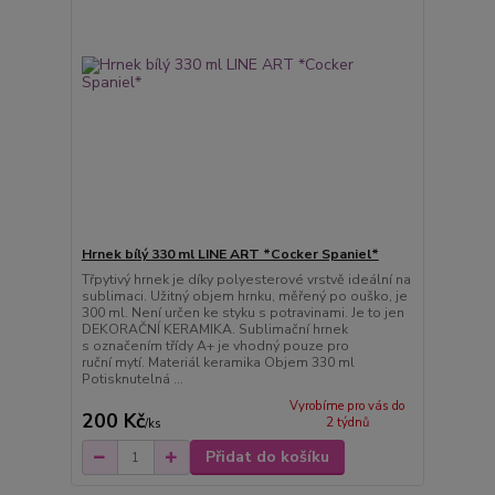
Hrnek bílý 330 ml LINE ART *Cocker Spaniel*
Třpytivý hrnek je díky polyesterové vrstvě ideální na
sublimaci. Užitný objem hrnku, měřený po ouško, je
300 ml. Není určen ke styku s potravinami. Je to jen
DEKORAČNÍ KERAMIKA. Sublimační hrnek
s označením třídy A+ je vhodný pouze pro
ruční mytí. Materiál keramika Objem 330 ml
Potisknutelná ...
Vyrobíme pro vás do
200 Kč
2 týdnů
/
ks
Přidat do košíku