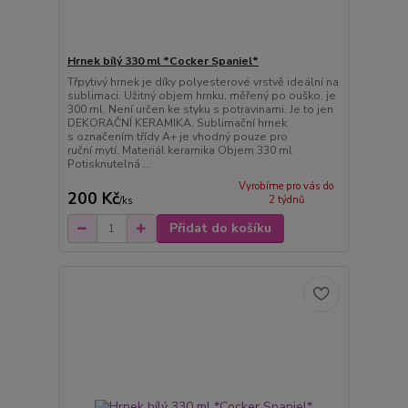
Hrnek bílý 330 ml *Cocker Spaniel*
Třpytivý hrnek je díky polyesterové vrstvě ideální na
sublimaci. Užitný objem hrnku, měřený po ouško, je
300 ml. Není určen ke styku s potravinami. Je to jen
DEKORAČNÍ KERAMIKA. Sublimační hrnek
s označením třídy A+ je vhodný pouze pro
ruční mytí. Materiál keramika Objem 330 ml
Potisknutelná ...
Vyrobíme pro vás do
200 Kč
2 týdnů
/
ks
Přidat do košíku