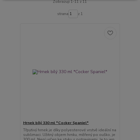
Zobrazuji 1-11 z 11
strana
z 1
Hrnek bílý 330 ml *Cocker Spaniel*
Třpytivý hrnek je díky polyesterové vrstvě ideální na
sublimaci. Užitný objem hrnku, měřený po ouško, je
300 ml. Není určen ke styku s potravinami. Je to jen