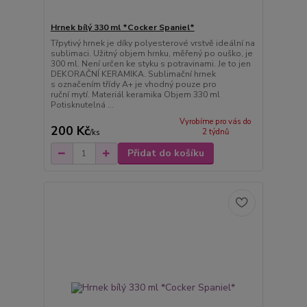
Hrnek bílý 330 ml *Cocker Spaniel*
Třpytivý hrnek je díky polyesterové vrstvě ideální na
sublimaci. Užitný objem hrnku, měřený po ouško, je
300 ml. Není určen ke styku s potravinami. Je to jen
DEKORAČNÍ KERAMIKA. Sublimační hrnek
s označením třídy A+ je vhodný pouze pro
ruční mytí. Materiál keramika Objem 330 ml
Potisknutelná ...
Vyrobíme pro vás do
200 Kč
2 týdnů
/
ks
Přidat do košíku