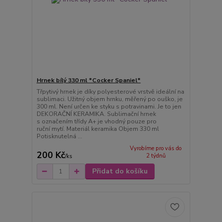
Hrnek bílý 330 ml *Cocker Spaniel*
Třpytivý hrnek je díky polyesterové vrstvě ideální na
sublimaci. Užitný objem hrnku, měřený po ouško, je
300 ml. Není určen ke styku s potravinami. Je to jen
DEKORAČNÍ KERAMIKA. Sublimační hrnek
s označením třídy A+ je vhodný pouze pro
ruční mytí. Materiál keramika Objem 330 ml
Potisknutelná ...
Vyrobíme pro vás do
200 Kč
2 týdnů
/
ks
Přidat do košíku