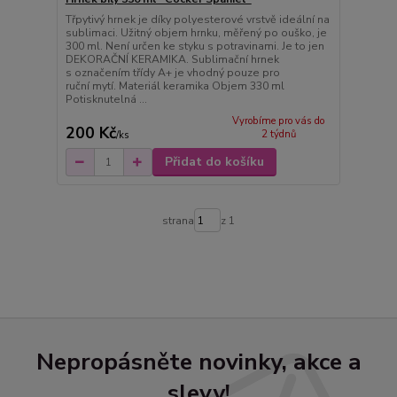
Třpytivý hrnek je díky polyesterové vrstvě ideální na
sublimaci. Užitný objem hrnku, měřený po ouško, je
300 ml. Není určen ke styku s potravinami. Je to jen
DEKORAČNÍ KERAMIKA. Sublimační hrnek
s označením třídy A+ je vhodný pouze pro
ruční mytí. Materiál keramika Objem 330 ml
Potisknutelná ...
Vyrobíme pro vás do
200 Kč
2 týdnů
/
ks
Přidat do košíku
strana
z 1
Nepropásněte novinky, akce a
slevy!