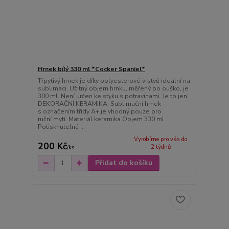
Hrnek bílý 330 ml *Cocker Spaniel*
Třpytivý hrnek je díky polyesterové vrstvě ideální na
sublimaci. Užitný objem hrnku, měřený po ouško, je
300 ml. Není určen ke styku s potravinami. Je to jen
DEKORAČNÍ KERAMIKA. Sublimační hrnek
s označením třídy A+ je vhodný pouze pro
ruční mytí. Materiál keramika Objem 330 ml
Potisknutelná ...
Vyrobíme pro vás do
200 Kč
2 týdnů
/
ks
Přidat do košíku