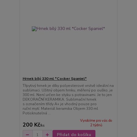
Hrnek bílý 330 ml *Cocker Spaniel*
Třpytivý hrnek je díky polyesterové vrstvě ideální na
sublimaci. Užitný objem hrnku, měřený po ouško, je
300 ml. Není určen ke styku s potravinami. Je to jen
DEKORAČNÍ KERAMIKA. Sublimační hrnek
s označením třídy A+ je vhodný pouze pro
ruční mytí. Materiál keramika Objem 330 ml
Potisknutelná ...
Vyrobíme pro vás do
200 Kč
2 týdnů
/
ks
Přidat do košíku