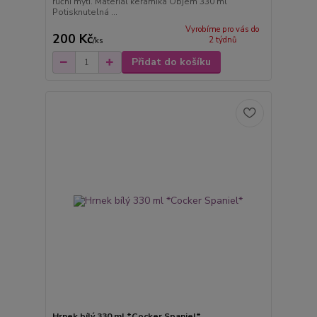
ruční mytí. Materiál keramika Objem 330 ml
Potisknutelná ...
Vyrobíme pro vás do
200 Kč
2 týdnů
/
ks
Přidat do košíku
Hrnek bílý 330 ml *Cocker Spaniel*