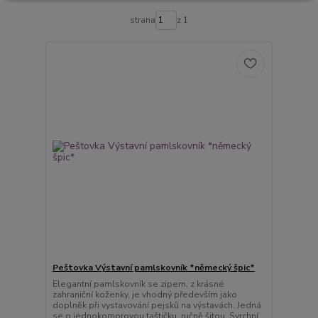
strana
z 1
Peštovka Výstavní pamlskovník *německý špic*
Elegantní pamlskovník se zipem, z krásné
zahraniční koženky, je vhodný především jako
doplněk při vystavování pejsků na výstavách. Jedná
se o jednokomorovou taštičku, ručně šitou. Svrchní