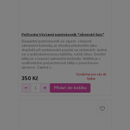
Peštovka Výstavní pamlskovník *německý špic*
Elegantní pamlskovník se zipem, z krásné
zahraniční koženky, je vhodný především jako
doplněk při vystavování pejsků na výstavách. Jedná
se o jednokomorovou taštičku, ručně šitou. Svrchní
látka je z luxusní zahraniční koženky. Vnitřek je z
voděodolné polyesterové látky s povrchovou
úpravou. Zapíná s...
Vyrobíme pro vás do
350 Kč
týdne
Přidat do košíku