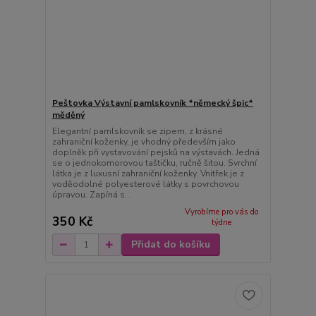
Peštovka Výstavní pamlskovník *německý špic*
měděný
Elegantní pamlskovník se zipem, z krásné
zahraniční koženky, je vhodný především jako
doplněk při vystavování pejsků na výstavách. Jedná
se o jednokomorovou taštičku, ručně šitou. Svrchní
látka je z luxusní zahraniční koženky. Vnitřek je z
voděodolné polyesterové látky s povrchovou
úpravou. Zapíná s...
Vyrobíme pro vás do
350 Kč
týdne
Přidat do košíku