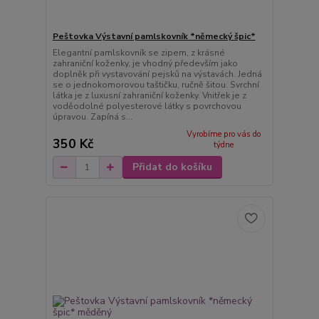
Peštovka Výstavní pamlskovník *německý špic*
Elegantní pamlskovník se zipem, z krásné
zahraniční koženky, je vhodný především jako
doplněk při vystavování pejsků na výstavách. Jedná
se o jednokomorovou taštičku, ručně šitou. Svrchní
látka je z luxusní zahraniční koženky. Vnitřek je z
voděodolné polyesterové látky s povrchovou
úpravou. Zapíná s...
Vyrobíme pro vás do
350 Kč
týdne
Přidat do košíku