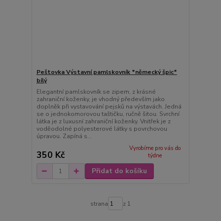
Peštovka Výstavní pamlskovník *německý špic*
bílý
Elegantní pamlskovník se zipem, z krásné
zahraniční koženky, je vhodný především jako
doplněk při vystavování pejsků na výstavách. Jedná
se o jednokomorovou taštičku, ručně šitou. Svrchní
látka je z luxusní zahraniční koženky. Vnitřek je z
voděodolné polyesterové látky s povrchovou
úpravou. Zapíná s...
Vyrobíme pro vás do
350 Kč
týdne
Přidat do košíku
strana
z 1