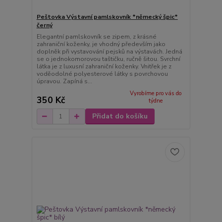
Peštovka Výstavní pamlskovník *německý špic*
černý
Elegantní pamlskovník se zipem, z krásné
zahraniční koženky, je vhodný především jako
doplněk při vystavování pejsků na výstavách. Jedná
se o jednokomorovou taštičku, ručně šitou. Svrchní
látka je z luxusní zahraniční koženky. Vnitřek je z
voděodolné polyesterové látky s povrchovou
úpravou. Zapíná s...
Vyrobíme pro vás do
350 Kč
týdne
Přidat do košíku