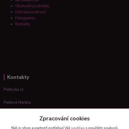
Obchodní podmínky
Ochrana soukromí
Fotogalerie
Kontakty
Kontakty
Peštovka.cz
Peštová Martina
info@pestovka.cz
Zpracování cookies
Náš e-shop a partneři potřebují Váš
souhlas
s použitím souborů