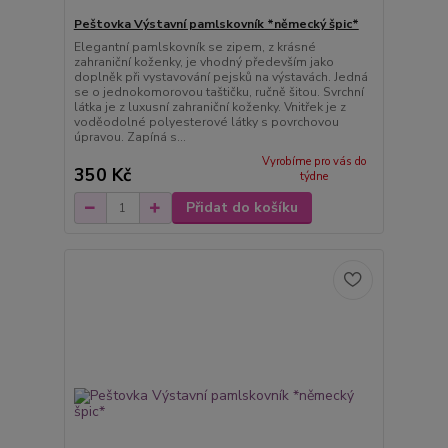
Peštovka Výstavní pamlskovník *německý špic*
Elegantní pamlskovník se zipem, z krásné
zahraniční koženky, je vhodný především jako
doplněk při vystavování pejsků na výstavách. Jedná
se o jednokomorovou taštičku, ručně šitou. Svrchní
látka je z luxusní zahraniční koženky. Vnitřek je z
voděodolné polyesterové látky s povrchovou
úpravou. Zapíná s...
Vyrobíme pro vás do
350 Kč
týdne
Přidat do košíku