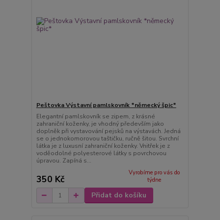
Peštovka Výstavní pamlskovník *německý špic*
Elegantní pamlskovník se zipem, z krásné
zahraniční koženky, je vhodný především jako
doplněk při vystavování pejsků na výstavách. Jedná
se o jednokomorovou taštičku, ručně šitou. Svrchní
látka je z luxusní zahraniční koženky. Vnitřek je z
voděodolné polyesterové látky s povrchovou
úpravou. Zapíná s...
Vyrobíme pro vás do
350 Kč
týdne
Přidat do košíku