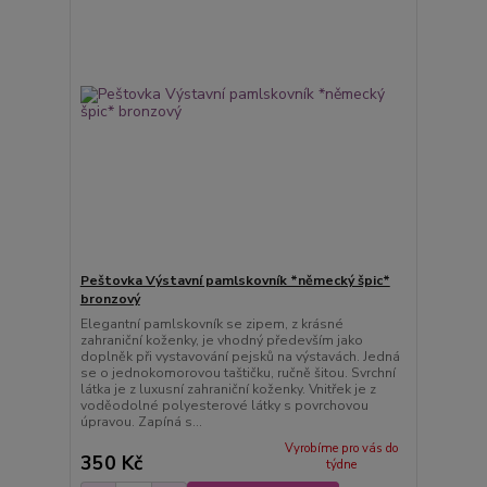
Peštovka Výstavní pamlskovník *německý špic*
bronzový
Elegantní pamlskovník se zipem, z krásné
zahraniční koženky, je vhodný především jako
doplněk při vystavování pejsků na výstavách. Jedná
se o jednokomorovou taštičku, ručně šitou. Svrchní
látka je z luxusní zahraniční koženky. Vnitřek je z
voděodolné polyesterové látky s povrchovou
úpravou. Zapíná s...
Vyrobíme pro vás do
350 Kč
týdne