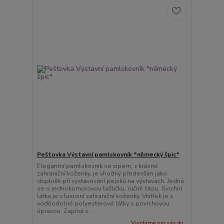
Peštovka Výstavní pamlskovník *německý špic*
Elegantní pamlskovník se zipem, z krásné
zahraniční koženky, je vhodný především jako
doplněk při vystavování pejsků na výstavách. Jedná
se o jednokomorovou taštičku, ručně šitou. Svrchní
látka je z luxusní zahraniční koženky. Vnitřek je z
voděodolné polyesterové látky s povrchovou
úpravou. Zapíná s...
Vyrobíme pro vás do