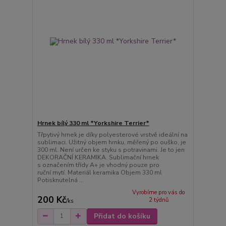
Hrnek bílý 330 ml *Yorkshire Terrier*
Třpytivý hrnek je díky polyesterové vrstvě ideální na
sublimaci. Užitný objem hrnku, měřený po ouško, je
300 ml. Není určen ke styku s potravinami. Je to jen
DEKORAČNÍ KERAMIKA. Sublimační hrnek
s označením třídy A+ je vhodný pouze pro
ruční mytí. Materiál keramika Objem 330 ml
Potisknutelná ...
Vyrobíme pro vás do
200 Kč
2 týdnů
/
ks
Přidat do košíku