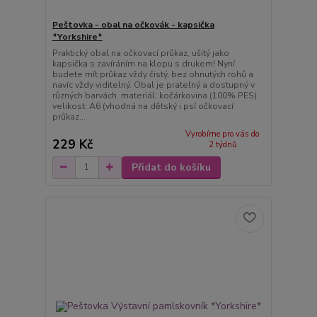
Peštovka - obal na očkovák - kapsička
*Yorkshire*
Praktický obal na očkovací průkaz, ušitý jako
kapsička s zavíráním na klopu s drukem! Nyní
budete mít průkaz vždy čistý, bez ohnutých rohů a
navíc vždy viditelný. Obal je pratelný a dostupný v
různých barvách. materiál: kočárkovina (100% PES)
velikost: A6 (vhodná na dětský i psí očkovací
průkaz...
Vyrobíme pro vás do
229 Kč
2 týdnů
Přidat do košíku