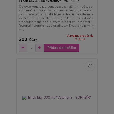
Hrnek bílý 330 ml *Valentýn - YORKŠÍR*
Objevte kouzlo personalizace s našimi hrnečky se
sublimačním tiskem!✔ Jedinečný design: Pokud si
nemůžete vybrat z nabídkyna eshopu, napište mi a
využijte mé široké databáze grafik nebo si vytvořte
hrneček přesně podle svých představ – s vlastní
fotografií, logem nebo grafikou.✔ Kvalita na prvním
m...
Vyrobíme pro vás do
200 Kč
2 týdnů
/
ks
Přidat do košíku