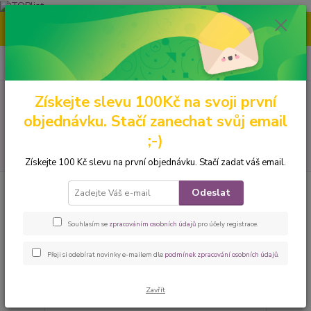
Nenašli jste tu pravou grafiku? Mám jich mnohem víc – napište mi a
společně vybereme tu pravou. 🐾
0
ks
CZK
za
0 Kč
Získejte slevu 100Kč na svoji první
Menu
objednávku. Stačí zanechat svůj email
;-)
Hledat
Získejte 100 Kč slevu na první objednávku. Stačí zadat váš email.
téma: yorkshire
Odeslat
Souhlasím se
zpracováním osobních údajů
pro účely registrace.
strana
z 2
další
Přeji si odebírat novinky e-mailem dle
podmínek zpracování osobních údajů
.
Zavřít