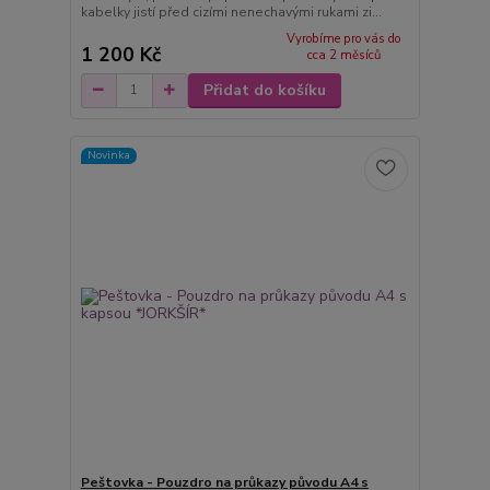
kabelky jistí před cizími nenechavými rukami zi...
Vyrobíme pro vás do
1 200 Kč
cca 2 měsíců
Přidat do košíku
Novinka
Peštovka - Pouzdro na průkazy původu A4 s