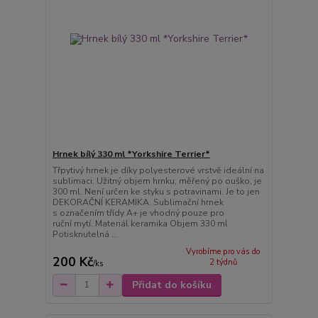
Hrnek bílý 330 ml *Yorkshire Terrier*
Třpytivý hrnek je díky polyesterové vrstvě ideální na
sublimaci. Užitný objem hrnku, měřený po ouško, je
300 ml. Není určen ke styku s potravinami. Je to jen
DEKORAČNÍ KERAMIKA. Sublimační hrnek
s označením třídy A+ je vhodný pouze pro
ruční mytí. Materiál keramika Objem 330 ml
Potisknutelná ...
Vyrobíme pro vás do
200 Kč
2 týdnů
/
ks
Přidat do košíku