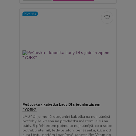
Novinka
Peštovka - kabelka Lady DI s jedním zipem
*YORK*
LADY DI je menší elegantní kabelka na nejnutnější
potřeby. Je krásná na procházku městem, ale i na
párty. S přehledem pojme to nejnutnější, co u sebe
potřebujete mít, tedy telefon, peněženku, klíče od
auta i bytu, parfém i papírové kapesníčky. Vstup do