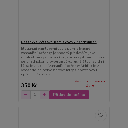
Peštovka Výstavní pamlskovník *Yorkshire*
Elegantní pamlskovník se zipem, z krásné
zahraniční koženky, je vhodný především jako
doplněk při vystavování pejsků na výstavách. Jedná
se o jednokomorovou taštičku, ručně šitou. Svrchní
látka je z luxusní zahraniční koženky. Vnitřek je z
voděodolné polyesterové látky s povrchovou
úpravou. Zapíná s...
Vyrobíme pro vás do
350 Kč
týdne
Přidat do košíku