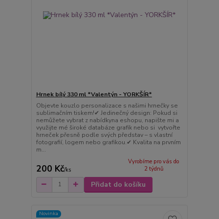
Hrnek bílý 330 ml *Valentýn - YORKŠÍR*
Objevte kouzlo personalizace s našimi hrnečky se
sublimačním tiskem!✔ Jedinečný design: Pokud si
nemůžete vybrat z nabídkyna eshopu, napište mi a
využijte mé široké databáze grafik nebo si vytvořte
hrneček přesně podle svých představ – s vlastní
fotografií, logem nebo grafikou.✔ Kvalita na prvním
m...
Vyrobíme pro vás do
200 Kč
2 týdnů
/
ks
Přidat do košíku
Novinka