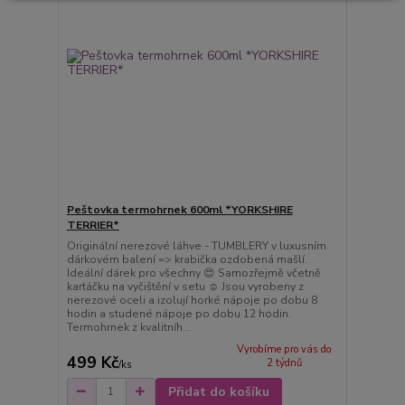
Peštovka termohrnek 600ml *YORKSHIRE
TERRIER*
Originální nerezové láhve - TUMBLERY v luxusním
dárkovém balení => krabička ozdobená mašlí.
Ideální dárek pro všechny 😍 Samozřejmě včetně
kartáčku na vyčištění v setu ☺️ Jsou vyrobeny z
nerezové oceli a izolují horké nápoje po dobu 8
hodin a studené nápoje po dobu 12 hodin.
Termohrnek z kvalitníh...
Vyrobíme pro vás do
499 Kč
2 týdnů
/
ks
Přidat do košíku