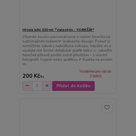
Hrnek bílý 330 ml *Valentýn - YORKŠÍR*
Objevte kouzlo personalizace s našimi hrnečky se
sublimačním tiskem!✔ Jedinečný design: Pokud si
nemůžete vybrat z nabídkyna eshopu, napište mi a
využijte mé široké databáze grafik nebo si vytvořte
hrneček přesně podle svých představ – s vlastní
fotografií, logem nebo grafikou.✔ Kvalita na prvním
m...
Vyrobíme pro vás do
200 Kč
2 týdnů
/
ks
Přidat do košíku