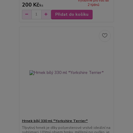
Vyrobíme pro vás do
200 Kč
2 týdnů
/
ks
Přidat do košíku
Hrnek bílý 330 ml *Yorkshire Terrier*
Třpytivý hrnek je díky polyesterové vrstvě ideální na
sublimaci. Užitný objem hrnku, měřený po ouško, je