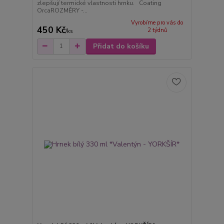
zlepšují termické vlastnosti hrnku. Coating
OrcaROZMĚRY -...
Vyrobíme pro vás do
450 Kč
2 týdnů
/
ks
Přidat do košíku