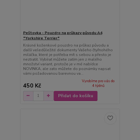
Peštovka - Pouzdro na průkazy původu A4
*Yorkshire Terrier*
Krásné koženkové pouzdro na průkaz původu a
další veledůležité dokumenty Vašeho čtyřnohého
miláčka, které je potřeba mít s sebou a přesto je
neztratit. Vybírat můžete zatím jen z malého
množství variant, protože je v mé nabídce
NOVINKA, ale zato můžete do poznámky napsat
vámi požadovanou barevnou va...
Vyrobíme pro vás do
450 Kč
4 týdnů
Přidat do košíku