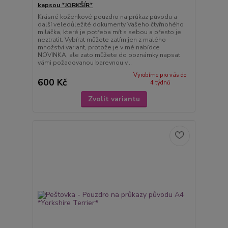
kapsou *JORKŠÍR*
Krásné koženkové pouzdro na průkaz původu a
další veledůležité dokumenty Vašeho čtyřnohého
miláčka, které je potřeba mít s sebou a přesto je
neztratit. Vybírat můžete zatím jen z malého
množství variant, protože je v mé nabídce
NOVINKA, ale zato můžete do poznámky napsat
vámi požadovanou barevnou v...
Vyrobíme pro vás do
600 Kč
4 týdnů
Zvolit variantu