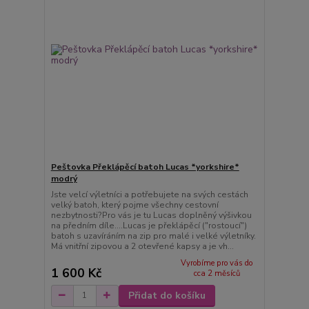
Peštovka Překlápěcí batoh Lucas *yorkshire*
modrý
Jste velcí výletníci a potřebujete na svých cestách
velký batoh, který pojme všechny cestovní
nezbytnosti?Pro vás je tu Lucas doplněný výšivkou
na předním díle....Lucas je překlápěcí ("rostoucí")
batoh s uzavíráním na zip pro malé i velké výletníky.
Má vnitřní zipovou a 2 otevřené kapsy a je vh...
Vyrobíme pro vás do
1 600 Kč
cca 2 měsíců
Přidat do košíku