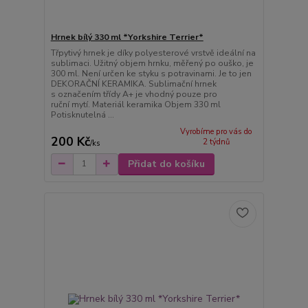
Hrnek bílý 330 ml *Yorkshire Terrier*
Třpytivý hrnek je díky polyesterové vrstvě ideální na
sublimaci. Užitný objem hrnku, měřený po ouško, je
300 ml. Není určen ke styku s potravinami. Je to jen
DEKORAČNÍ KERAMIKA. Sublimační hrnek
s označením třídy A+ je vhodný pouze pro
ruční mytí. Materiál keramika Objem 330 ml
Potisknutelná ...
Vyrobíme pro vás do
200 Kč
2 týdnů
/
ks
Přidat do košíku