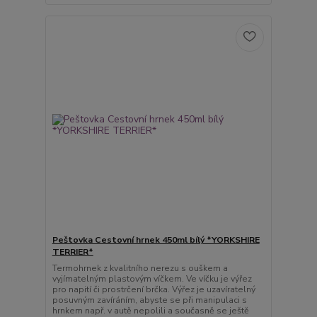
Peštovka Cestovní hrnek 450ml bílý *YORKSHIRE
TERRIER*
Termohrnek z kvalitního nerezu s ouškem a
vyjímatelným plastovým víčkem. Ve víčku je výřez
pro napití či prostrčení brčka. Výřez je uzavíratelný
posuvným zavíráním, abyste se při manipulaci s
hrnkem např. v autě nepolili a současně se ještě