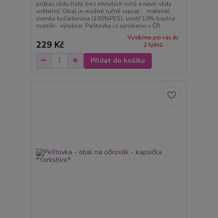
průkaz vždy čistý, bez ohnutých rohů a navíc vždy
viditelný. Obal je možné ručně vyprat . materiál:
zvenku kočárkovina (100%PES), uvnitř 10% bavlna
rozměr: výrobce: Peštovka.cz vyrobeno v ČR
Vyrobíme pro vás do
229 Kč
2 týdnů
Přidat do košíku