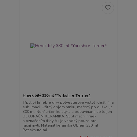
Hrnek bílý 330 ml *Yorkshire Terrier*
Třpytivý hrnek je díky polyesterové vrstvě ideální na
sublimaci. Užitný objem hrnku, měřený po ouško, je
300 ml. Není určen ke styku s potravinami. Je to jen
DEKORAČNÍ KERAMIKA. Sublimační hrnek
s označením třídy A+ je vhodný pouze pro
ruční mytí. Materiál keramika Objem 330 ml
Potisknutelná ...