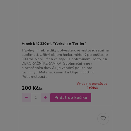
Hrnek bílý 330 ml *Yorkshire Terrier*
Třpytivý hrnek je díky polyesterové vrstvě ideální na
sublimaci. Užitný objem hrnku, měřený po ouško, je
300 ml. Není určen ke styku s potravinami. Je to jen
DEKORAČNÍ KERAMIKA. Sublimační hrnek
s označením třídy A+ je vhodný pouze pro
ruční mytí. Materiál keramika Objem 330 ml
Potisknutelná ...
Vyrobíme pro vás do
200 Kč
2 týdnů
/
ks
Přidat do košíku