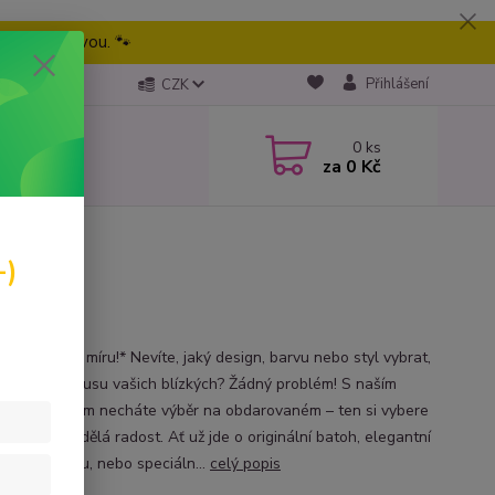
eme tu pravou. 🐾
Přihlášení
CZK
0
ks
za
0 Kč
-)
e radost na míru!* Nevíte, jaký design, barvu nebo styl vybrat,
esně sedl vkusu vašich blízkých? Žádný problém! S naším
ým poukazem necháte výběr na obdarovaném – ten si vybere
to, co mu udělá radost. Ať už jde o originální batoh, elegantní
nku, kabelku, nebo speciáln...
celý popis