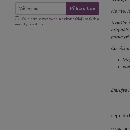
Přihlásit se
Nevíte, j
Souhlasím se
zpracováním osobních údajů
za účelem
S naším 
rozesílky newsletteru.
origináln
podle přá
Co získát
Vyt
Neb
Darujte 
dejte do 
***Posílá