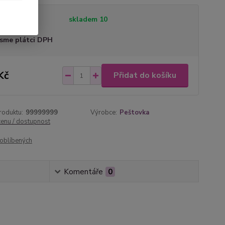
tupnost
skladem 10
sme plátci DPH
Kč
Přidat do košíku
roduktu:
99999999
Výrobce:
Peštovka
cenu / dostupnost
oblíbených
Komentáře
0