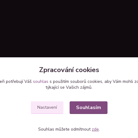
Zpracování cookies
Upravit sběr cookies.
eři potřebují Váš
souhlas
s použitím souborů cookies, aby Vám mohli z
týkající se Vašich zájmů.
Souhlasím
Nastavení
Souhlas můžete odmítnout
zde
.