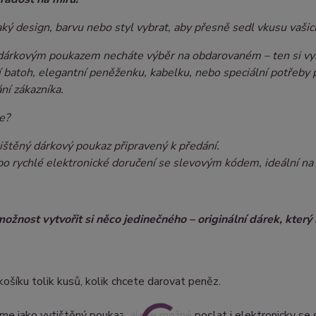
aký design, barvu nebo styl vybrat, aby přesně sedl vkusu vaši
dárkovým poukazem necháte výběr na obdarovaném – ten si vybe
í batoh, elegantní peněženku, kabelku, nebo speciální potřeby 
ní zákazníka.
e?
ištěný dárkový poukaz připravený k předání.
o rychlé elektronické doručení se slevovým kódem, ideální na p
možnost vytvořit si něco jedinečného – originální dárek, kter
košíku tolik kusů, kolik chcete darovat peněz.
me jako vytištěný poukaz, ale je možné poslat i elektronicky s