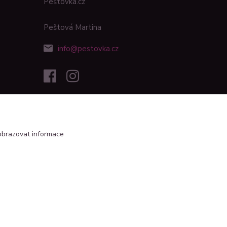
Peštovka.cz
Peštová Martina
info@pestovka.cz
obrazovat informace
Vytvořeno na
Eshop-rychle.cz