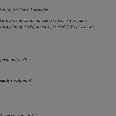
ch blízkých? Žádný problém!
re přesně to, co mu udělá radost. Ať už jde o
pro kynology, každý kousek je ručně šitý na zakázku
oslední chvíli.
ý nikdy nezklame!
e slevovým kodem****