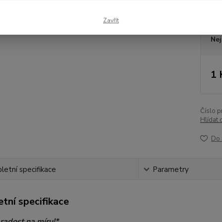
Dos
Zavřít
Nej
1 
Číslo p
Hlídat 
Do 
etní specifikace
Parametry
tní specifikace
 radost na míru!*