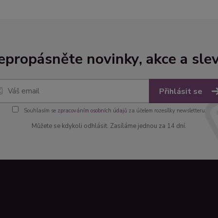
epropásněte novinky, akce a slev
Přihlásit se
Souhlasím se
zpracováním osobních údajů
za účelem rozesílky newsletteru.
Můžete se kdykoli odhlásit. Zasíláme jednou za 14 dní.