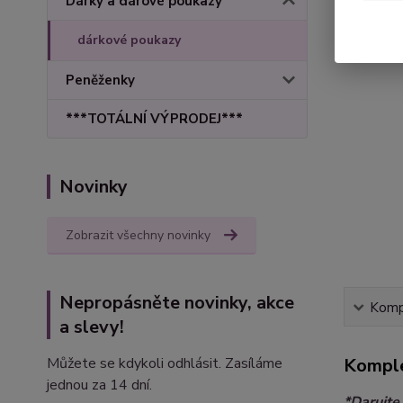
Dárky a dárové poukazy
dárkové poukazy
Peněženky
***TOTÁLNÍ VÝPRODEJ***
Novinky
Zobrazit všechny novinky
Nepropásněte novinky, akce
Kompl
a slevy!
Můžete se kdykoli odhlásit. Zasíláme
Komple
jednou za 14 dní.
*Darujte