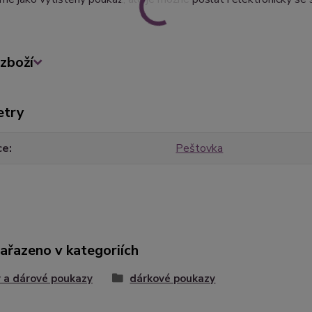
zboží
etry
ce
Peštovka
zařazeno v kategoriích
 a dárové poukazy
dárkové poukazy