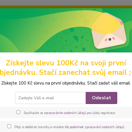
ravou grafiku? Mám jich mnohem víc – napište mi a společně vyber
ky
Ochrana soukromí
Kontakty
Fotogalerie
Hledat
Získejte slevu 100Kč na svoji první
árky a dárové poukazy
dárkové poukazy
Dárkový poukaz
bjednávku. Stačí zanechat svůj email ;
ový poukaz
Získejte 100 Kč slevu na první objednávku. Stačí zadat váš email.
*Darujt
Odeslat
aby př
dárkov
Souhlasím se
zpracováním osobních údajů
pro účely registrace.
přesně 
peněže
Přeji si odebírat novinky e-mailem dle
podmínek zpracování osobních údajů
.