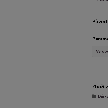
Původ 
Param
Výrob
Zboží 
Dárky