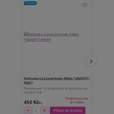
Novinka
SKLADEM
Peštovka Cestovní hrnek 450ml *GRAFFITI
Peštovka t
PAW*
PAW*
Termohrnek, co tě nenechá ve štychu ani na
Vánoční term
cestách 🐾☕
a horké dobr
Vyrobíme pro vás
450 Kč
499 Kč
do 2 týdnů
/
ks
/
ks
Přidat do košíku