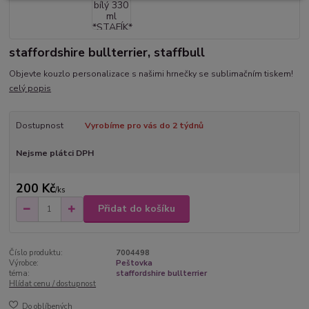
staffordshire bullterrier, staffbull
Objevte kouzlo personalizace s našimi hrnečky se sublimačním tiskem!
celý popis
Dostupnost
Vyrobíme pro vás do 2 týdnů
Nejsme plátci DPH
200 Kč
/
ks
Přidat do košíku
Číslo produktu:
7004498
Výrobce:
Peštovka
téma:
staffordshire bullterrier
Hlídat cenu / dostupnost
Do oblíbených