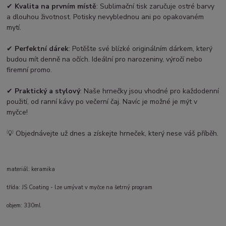
✔
Kvalita na prvním místě
: Sublimační tisk zaručuje ostré barvy
a dlouhou životnost. Potisky nevyblednou ani po opakovaném
mytí.
✔
Perfektní dárek
: Potěšte své blízké originálním dárkem, který
budou mít denně na očích. Ideální pro narozeniny, výročí nebo
firemní promo.
✔
Praktický a stylový
: Naše hrnečky jsou vhodné pro každodenní
použití, od ranní kávy po večerní čaj. Navíc je možné je mýt v
myčce!
💡 Objednávejte už dnes a získejte hrneček, který nese váš příběh.
materiál: keramika
třída: JS Coating - lze umývat v myčce na šetrný program
objem: 330ml