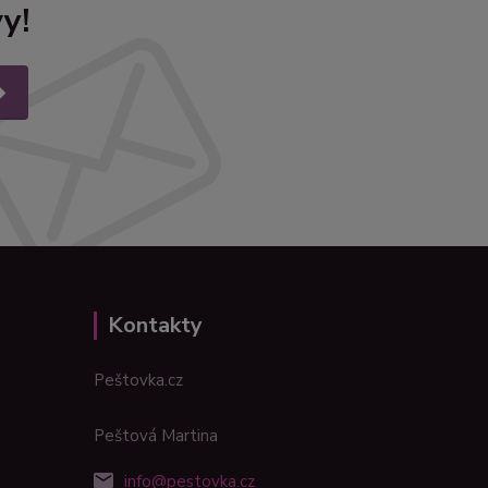
y!
Kontakty
Peštovka.cz
Peštová Martina
info@pestovka.cz