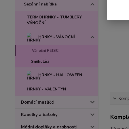
Sezónní nabídka
TERMOHRNKY - TUMBLERY
VÁNOČNÍ
HRNKY - VÁNOČNÍ
Vánoční PEJSCI
Sněhuláci
HRNKY - HALLOWEEN
HRNKY - VALENTÝN
Kompl
Domácí mazlíčci
Kabelky a batohy
Komple
Módní doplňky a drobnosti
Třpytivý 