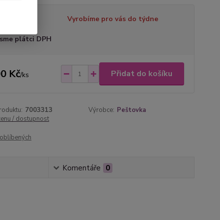
tupnost
Vyrobíme pro vás do týdne
sme plátci DPH
0 Kč
Přidat do košíku
/
ks
roduktu:
7003313
Výrobce:
Peštovka
cenu / dostupnost
oblíbených
Komentáře
0