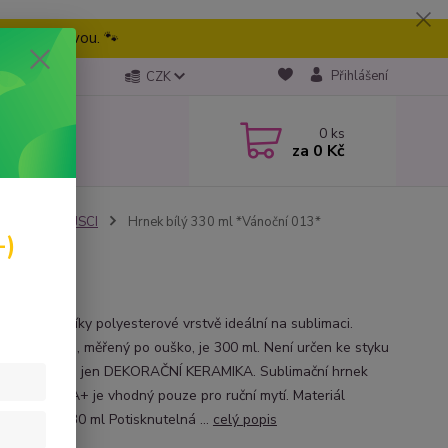
eme tu pravou. 🐾
Přihlášení
CZK
0
ks
za
0 Kč
Vánoční PEJSCI
Hrnek bílý 330 ml *Vánoční 013*
-)
ý hrnek je díky polyesterové vrstvě ideální na sublimaci.
 objem hrnku, měřený po ouško, je 300 ml. Není určen ke styku
avinami. Je to jen DEKORAČNÍ KERAMIKA. Sublimační hrnek
čením třídy A+ je vhodný pouze pro ruční mytí. Materiál
ka Objem 330 ml Potisknutelná ...
celý popis