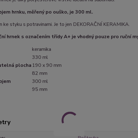
bjem hrnku, měřený po ouško, je 300 ml.
en ke styku s potravinami. Je to jen DEKORAČNÍ KERAMIKA.
ní hrnek s označením třídy A+ je vhodný pouze pro ruční my
keramika
330 ml
utelná plocha
190 x 90 mm
82 mm
objem
300 ml
95 mm
etry