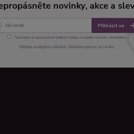
epropásněte novinky, akce a slev
Přihlásit se
Souhlasím se
zpracováním osobních údajů
za účelem rozesílky newsletteru.
Můžete se kdykoli odhlásit. Zasíláme jednou za 14 dní.