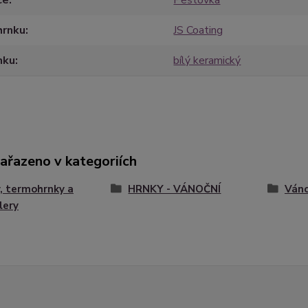
ce
Peštovka
hrnku
JS Coating
nku
bílý keramický
zařazeno v kategoriích
, termohrnky a
HRNKY - VÁNOČNÍ
Váno
lery