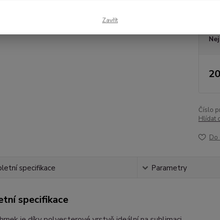
Dos
Zavřít
Nej
20
Číslo p
Hlídat 
Do 
etní specifikace
Parametry
tní specifikace
hrnek je díky polyesterové vrstvě ideální na sublimaci.