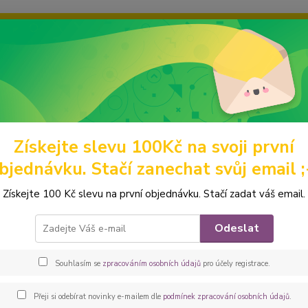
ravou grafiku? Mám jich mnohem víc – napište mi a společně vyber
ky
Ochrana soukromí
Kontakty
Fotogalerie
Hledat
Získejte slevu 100Kč na svoji první
rnky, termohrnky a tumblery
Sezónní nabídka
HRNKY - VÁNOČNÍ
bjednávku. Stačí zanechat svůj email ;
k bílý 330 ml *Vánoční 013*
Získejte 100 Kč slevu na první objednávku. Stačí zadat váš email.
Třpytiv
Odeslat
Užitný
s potr
Souhlasím se
zpracováním osobních údajů
pro účely registrace.
s ozna
kerami
Přeji si odebírat novinky e-mailem dle
podmínek zpracování osobních údajů
.