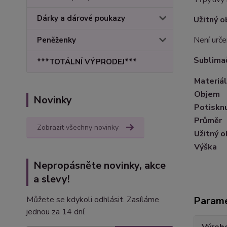
Dárky a dárové poukazy
Užitný o
Není urč
Peněženky
Sublimač
***TOTÁLNÍ VÝPRODEJ***
Materiál
Objem
Novinky
Potiskn
Průměr
Zobrazit všechny novinky
Užitný 
Výška
Nepropásněte novinky, akce
a slevy!
Můžete se kdykoli odhlásit. Zasíláme
Param
jednou za 14 dní.