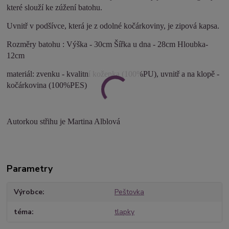
které slouží ke zúžení batohu.
Uvnitř v podšívce, která je z odolné kočárkoviny, je zipová kapsa.
Rozměry batohu : Výška - 30cm Šířka u dna - 28cm Hloubka-
12cm
materiál: zvenku - kvalitní koženka (100%PU), uvnitř a na klopě -
kočárkovina (100%PES)
Autorkou střihu je Martina Alblová
Parametry
Výrobce
Peštovka
téma
tlapky