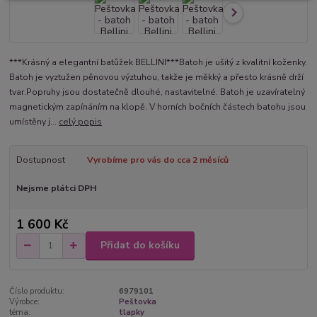
***Krásný a elegantní batůžek BELLINI***Batoh je ušitý z kvalitní koženky.
Batoh je vyztužen pěnovou výztuhou, takže je měkký a přesto krásně drží
tvar.Popruhy jsou dostatečně dlouhé, nastavitelné. Batoh je uzavíratelný
magnetickým zapínáním na klopě. V horních bočních částech batohu jsou
umístěny j...
celý popis
Dostupnost
Vyrobíme pro vás do cca 2 měsíců
Nejsme plátci DPH
1 600 Kč
Přidat do košíku
Číslo produktu:
6979101
Výrobce:
Peštovka
téma:
tlapky