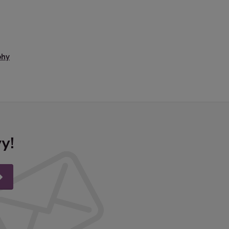
ohy
y!