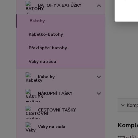
BATOHY A BATŮŽKY
Batohy
Kabelko-batohy
Překlápěcí batohy
Vaky na záda
Kabelky
NÁKUPNÍ TAŠKY
Kompl
CESTOVNÍ TAŠKY
Komple
Vaky na záda
***batů