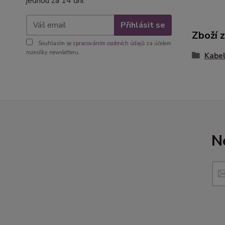
jednou za 14 dní.
Přihlásit se
Zboží 
Souhlasím se
zpracováním osobních údajů
za účelem
rozesílky newsletteru.
Kabel
N