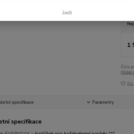
Dos
Zavřít
Nej
1 
Číslo p
Hlídat 
Do 
etní specifikace
Parametry
tní specifikace
žek EVERYDAY =
batůžek pro každodenní parádu
***