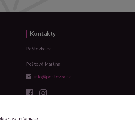
Kontakty
Peštovka.cz
Peštová Martina
info@pestovka.cz
obrazovat informace