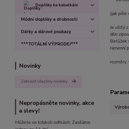
Doplňky ke kabelkám
(jak píše
Módní doplňky a drobnosti
Je ušitý z
Dárky a dárové poukazy
díle zipo
Batůžek s
***TOTÁLNÍ VÝPRODEJ***
ramenní p
rozměry: 
Novinky
Zobrazit všechny novinky
Param
Nepropásněte novinky, akce
Výrob
a slevy!
Můžete se kdykoli odhlásit. Zasíláme