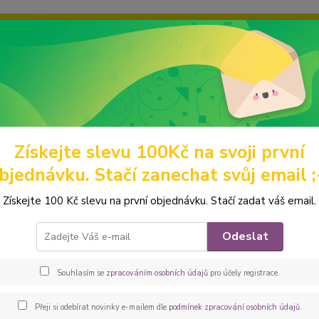
ravou grafiku? Mám jich mnohem víc – napište mi a společně vyber
ky
Ochrana soukromí
Kontakty
Fotogalerie
Hledat
Získejte slevu 100Kč na svoji první
abelky a batohy
BATOHY A BATŮŽKY
Batohy
Peštovka batůže
bjednávku. Stačí zanechat svůj email ;
ovka batůžek EVERYDAY *růžo
Získejte 100 Kč slevu na první objednávku. Stačí zadat váš email.
***bat
Odeslat
ve svém
zahran
Souhlasím se
zpracováním osobních údajů
pro účely registrace.
bavlně
se zap
Přeji si odebírat novinky e-mailem dle
podmínek zpracování osobních údajů
.