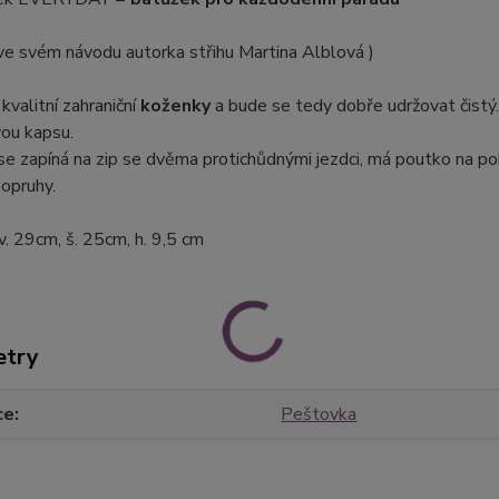
 ve svém návodu autorka střihu Martina Alblová )
 kvalitní zahraniční
koženky
a bude se tedy dobře udržovat čistý
vou kapsu.
e zapíná na zip se dvěma protichůdnými jezdci, má poutko na p
opruhy.
v. 29cm, š. 25cm, h. 9,5 cm
etry
ce
Peštovka