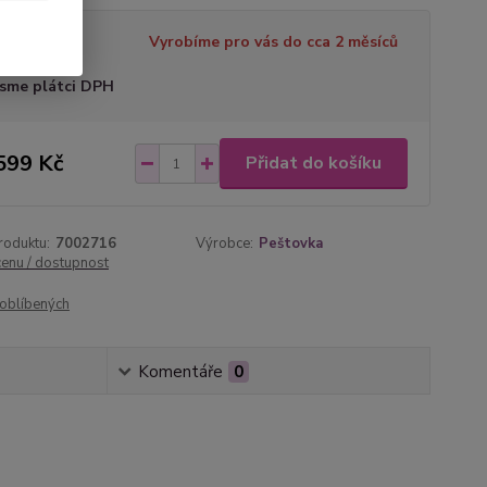
tupnost
Vyrobíme pro vás do cca 2 měsíců
sme plátci DPH
599 Kč
Přidat do košíku
roduktu:
7002716
Výrobce:
Peštovka
cenu / dostupnost
oblíbených
Komentáře
0