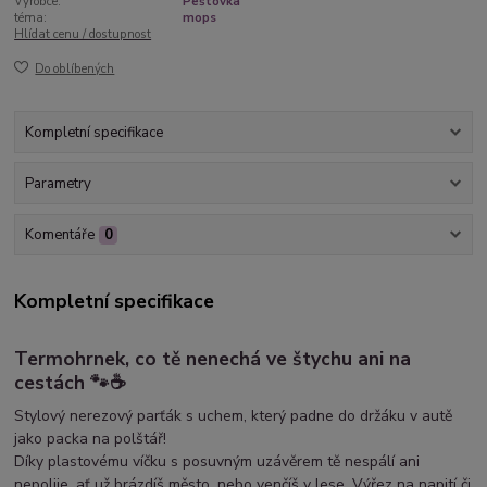
Výrobce:
Peštovka
téma:
mops
Hlídat cenu / dostupnost
Do oblíbených
Kompletní specifikace
Parametry
Komentáře
0
Kompletní specifikace
Termohrnek, co tě nenechá ve štychu ani na
cestách 🐾☕
Stylový nerezový parťák s uchem, který padne do držáku v autě
jako packa na polštář!
Díky plastovému víčku s posuvným uzávěrem tě nespálí ani
nepolije, ať už brázdíš město, nebo venčíš v lese. Výřez na napití či