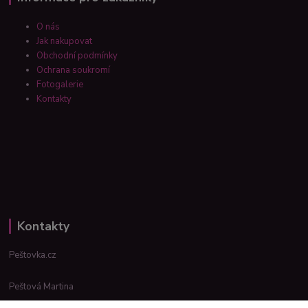
O nás
Jak nakupovat
Obchodní podmínky
Ochrana soukromí
Fotogalerie
Kontakty
Kontakty
Peštovka.cz
Peštová Martina