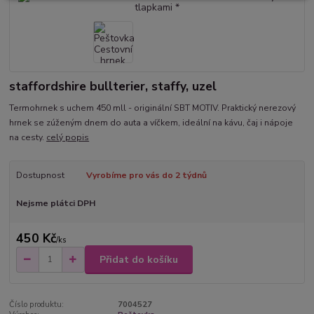
staffordshire bullterier, staffy, uzel
Termohrnek s uchem 450 mll - originální SBT MOTIV. Praktický nerezový
hrnek se zúženým dnem do auta a víčkem, ideální na kávu, čaj i nápoje
na cesty.
celý popis
Dostupnost
Vyrobíme pro vás do 2 týdnů
Nejsme plátci DPH
450 Kč
/
ks
Přidat do košíku
Číslo produktu:
7004527