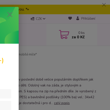
eme tu pravou. 🐾
Přihlášení
CZK
0
ks
za
0 Kč
ITY BAG *černobílé míče*
-)
a záda jsou v poslední době velice populárním doplňkem jak
spělé tak pro děti. Odolný vak na záda, je stylovým a
ckým doplňkem. S kapsou na zip na předním díle. Je vyrobený z
oviny (100% PES) a bavlněné podšívky (100% ba) vel.: 34x42
ka popruhů je dostatečná i pro d...
celý popis