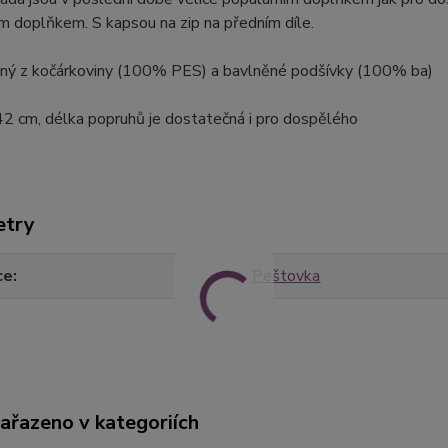
m doplňkem. S kapsou na zip na předním díle.
ený z kočárkoviny (100% PES) a bavlněné podšívky (100% ba)
42 cm, délka popruhů je dostatečná i pro dospělého
etry
ce
Peštovka
zařazeno v kategoriích