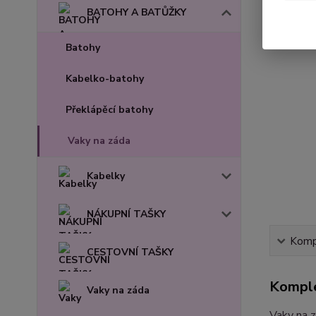
BATOHY A BATŮŽKY
Batohy
Kabelko-batohy
Překlápěcí batohy
Vaky na záda
Kabelky
NÁKUPNÍ TAŠKY
Kompl
CESTOVNÍ TAŠKY
Komple
Vaky na záda
Vaky na z