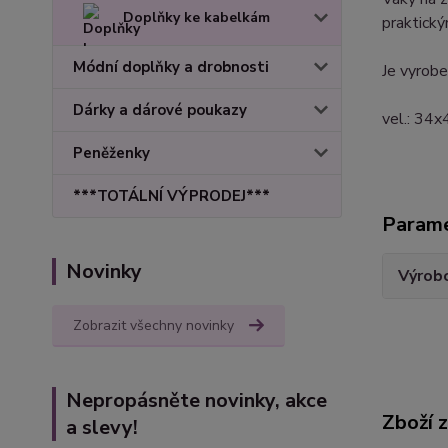
Doplňky ke kabelkám
praktický
Módní doplňky a drobnosti
Je vyrob
Dárky a dárové poukazy
vel.: 34x
Peněženky
***TOTÁLNÍ VÝPRODEJ***
Param
Novinky
Výrob
Zobrazit všechny novinky
Nepropásněte novinky, akce
Zboží 
a slevy!