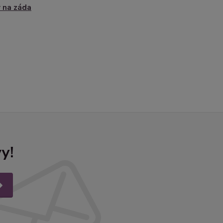
 na záda
y!