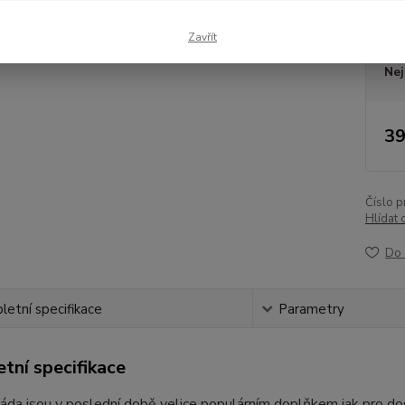
Dos
Zavřít
Nej
39
Číslo p
Hlídat 
Do 
etní specifikace
Parametry
tní specifikace
áda jsou v poslední době velice populárním doplňkem jak pro dos