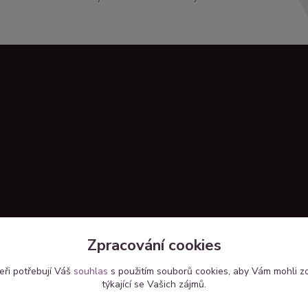
Zpracování cookies
eři potřebují Váš
souhlas
s použitím souborů cookies, aby Vám mohli z
týkající se Vašich zájmů.
Upravit sběr cookies.