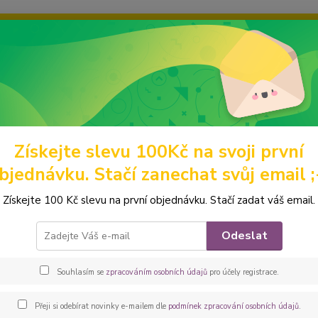
ravou grafiku? Mám jich mnohem víc – napište mi a společně vyber
ky
Ochrana soukromí
Kontakty
Fotogalerie
Hledat
Získejte slevu 100Kč na svoji první
abelky a batohy
BATOHY A BATŮŽKY
Vaky na záda
Peštovka C
bjednávku. Stačí zanechat svůj email ;
ovka CITY BAG *černobílé míče*
Získejte 100 Kč slevu na první objednávku. Stačí zadat váš email.
Vaky n
Odeslat
pro do
prakti
Souhlasím se
zpracováním osobních údajů
pro účely registrace.
kočárk
cm, dél
Přeji si odebírat novinky e-mailem dle
podmínek zpracování osobních údajů
.