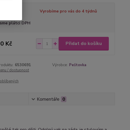
tupnost
Vyrobíme pro vás do 4 týdnů
sme plátci DPH
0 Kč
Přidat do košíku
roduktu:
6530691
Výrobce:
Peštovka
cenu / dostupnost
oblíbených
Komentáře
0
pělé tak pro děti. Odolný vak na záda, je stylovým a