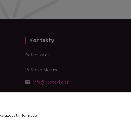
Kontakty
Peštovka.cz
Peštová Martina
info@pestovka.cz
obrazovat informace