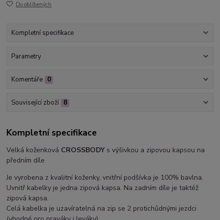
Do oblíbených
Kompletní specifikace
Parametry
Komentáře
0
Související zboží
8
Kompletní specifikace
Velká koženková
CROSSBODY
s výšivkou a zipovou kapsou na
předním díle
Je vyrobena z kvalitní koženky, vnitřní podšívka je 100% bavlna.
Uvnitř kabelky je jedna zipová kapsa. Na zadním díle je taktéž
zipová kapsa.
Celá kabelka je uzavíratelná na zip se 2 protichůdnými jezdci
(vhodné pro praváky i leváky).