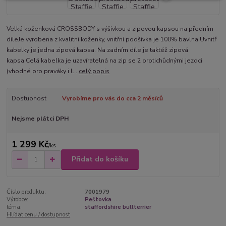
Velká koženková CROSSBODY s výšivkou a zipovou kapsou na předním
díleJe vyrobena z kvalitní koženky, vnitřní podšívka je 100% bavlna.Uvnitř
kabelky je jedna zipová kapsa. Na zadním díle je taktéž zipová
kapsa.Celá kabelka je uzavíratelná na zip se 2 protichůdnými jezdci
(vhodné pro praváky i l...
celý popis
Dostupnost
Vyrobíme pro vás do cca 2 měsíců
Nejsme plátci DPH
1 299 Kč
/
ks
Přidat do košíku
Číslo produktu:
7001979
Výrobce:
Peštovka
téma:
staffordshire bullterrier
Hlídat cenu / dostupnost