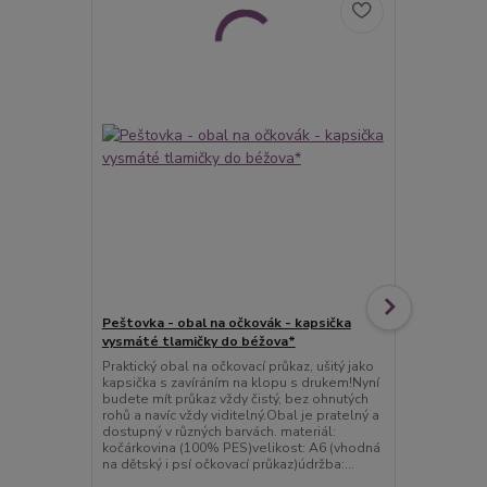
Peštovka - obal na očkovák - kapsička
Peštovka - K
vysmáté tlamičky do béžova*
Klíčenka, neb
výšivkou ná
Praktický obal na očkovací průkaz, ušitý jako
TERRIER, je u
kapsička s zavíráním na klopu s drukem!Nyní
Je ukončeno
budete mít průkaz vždy čistý, bez ohnutých
kroužkem.Pou
rohů a navíc vždy viditelný.Obal je pratelný a
klíče, abyste
dostupný v různých barvách. materiál:
tašce.délka 
kočárkovina (100% PES)velikost: A6 (vhodná
koženka Poža
na dětský i psí očkovací průkaz)údržba:...