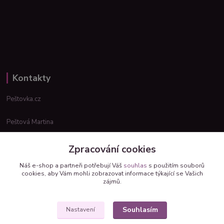
Kontakty
Peštovka.cz
Peštová Martina
info@pestovka.cz
Zpracování cookies
Náš e-shop a partneři potřebují Váš
souhlas
s použitím souborů
cookies, aby Vám mohli zobrazovat informace týkající se Vašich
zájmů.
Souhlasím
Nastavení
Upravit sběr cookies.