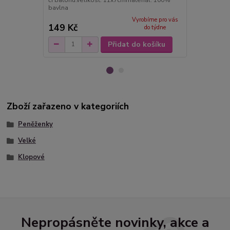
či batohu.velikost: 11x7cmmateriál: 100%
bavlna
Vyrobíme pro vás
149 Kč
149 Kč
do týdne
Přidat do košíku
Zboží zařazeno v kategoriích
Peněženky
Velké
Klopové
Nepropásněte novinky, akce a