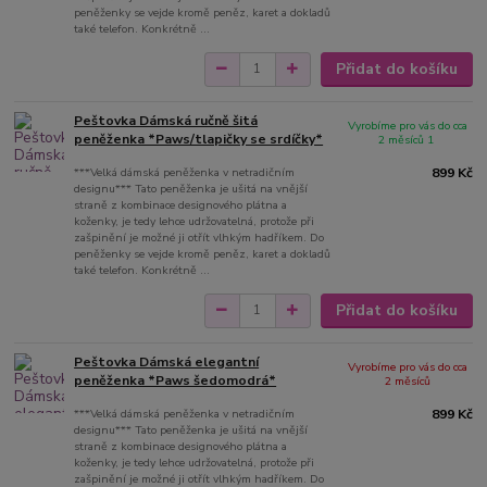
peněženky se vejde kromě peněz, karet a dokladů
také telefon. Konkrétně ...
Přidat do košíku
Peštovka Dámská ručně šitá
Vyrobíme pro vás do cca
peněženka *Paws/tlapičky se srdíčky*
2 měsíců 1
***Velká dámská peněženka v netradičním
899 Kč
designu*** Tato peněženka je ušitá na vnější
straně z kombinace designového plátna a
koženky, je tedy lehce udržovatelná, protože při
zašpinění je možné ji otřít vlhkým hadříkem. Do
peněženky se vejde kromě peněz, karet a dokladů
také telefon. Konkrétně ...
Přidat do košíku
Peštovka Dámská elegantní
Vyrobíme pro vás do cca
peněženka *Paws šedomodrá*
2 měsíců
***Velká dámská peněženka v netradičním
899 Kč
designu*** Tato peněženka je ušitá na vnější
straně z kombinace designového plátna a
koženky, je tedy lehce udržovatelná, protože při
zašpinění je možné ji otřít vlhkým hadříkem. Do