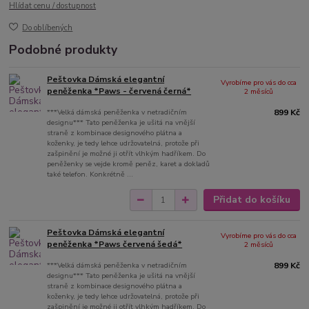
Hlídat cenu / dostupnost
Do oblíbených
Podobné produkty
Peštovka Dámská elegantní
Vyrobíme pro vás do cca
peněženka *Paws - červená černá*
2 měsíců
***Velká dámská peněženka v netradičním
899 Kč
designu*** Tato peněženka je ušitá na vnější
straně z kombinace designového plátna a
koženky, je tedy lehce udržovatelná, protože při
zašpinění je možné ji otřít vlhkým hadříkem. Do
peněženky se vejde kromě peněz, karet a dokladů
také telefon. Konkrétně ...
Přidat do košíku
Peštovka Dámská elegantní
Vyrobíme pro vás do cca
peněženka *Paws červená šedá*
2 měsíců
***Velká dámská peněženka v netradičním
899 Kč
designu*** Tato peněženka je ušitá na vnější
straně z kombinace designového plátna a
koženky, je tedy lehce udržovatelná, protože při
zašpinění je možné ji otřít vlhkým hadříkem. Do