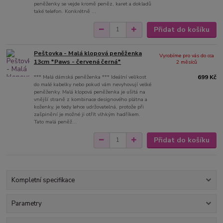
peněženky se vejde kromě peněz, karet a dokladů
také telefon. Konkrétně ...
Přidat do košíku
Peštovka - Malá klopová peněženka
Vyrobíme pro vás do cca
13cm *Paws - červená černá*
2 měsíců
*** Malá dámská peněženka *** Ideální velikost
699 Kč
do malé kabelky nebo pokud vám nevyhovují velké
peněženky. Malá klopová peněženka je ušitá na
vnější straně z kombinace designového plátna a
koženky, je tedy lehce udržovatelná, protože při
zašpinění je možné ji otřít vlhkým hadříkem.
Tato malá peněž...
Přidat do košíku
Kompletní specifikace
Parametry