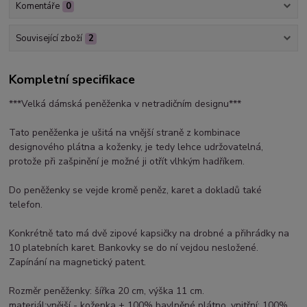
Komentáře
0
Související zboží
2
Kompletní specifikace
***Velká dámská peněženka v netradičním designu***
Tato peněženka je ušitá na vnější straně z kombinace
designového plátna a koženky, je tedy lehce udržovatelná,
protože při zašpinění je možné ji otřít vlhkým hadříkem.
Do peněženky se vejde kromě peněz, karet a dokladů také
telefon.
Konkrétně tato má dvě zipové kapsičky na drobné a přihrádky na
10 platebních karet. Bankovky se do ní vejdou nesložené.
Zapínání na magnetický patent.
Rozměr peněženky: šířka 20 cm, výška 11 cm.
materiál:vnější - koženka + 100% bavlněné plátno, vnitřní: 100%