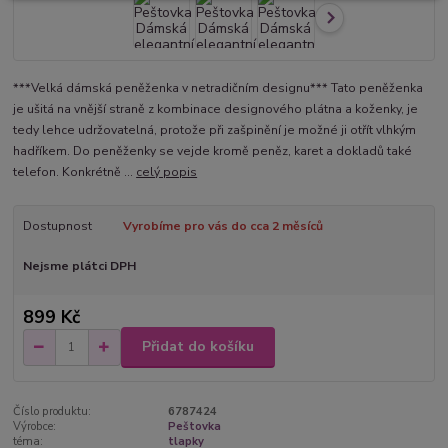
***Velká dámská peněženka v netradičním designu*** Tato peněženka
je ušitá na vnější straně z kombinace designového plátna a koženky, je
tedy lehce udržovatelná, protože při zašpinění je možné ji otřít vlhkým
hadříkem. Do peněženky se vejde kromě peněz, karet a dokladů také
telefon. Konkrétně ...
celý popis
Dostupnost
Vyrobíme pro vás do cca 2 měsíců
Nejsme plátci DPH
899 Kč
Přidat do košíku
Číslo produktu:
6787424
Výrobce:
Peštovka
téma:
tlapky