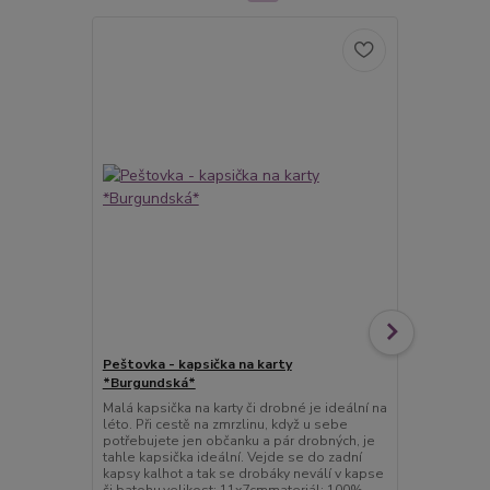
Peštovka - kapsička na karty
Peštovka - 
*Burgundská*
Malá kapsička
léto. Při ces
Malá kapsička na karty či drobné je ideální na
potřebujete 
léto. Při cestě na zmrzlinu, když u sebe
tahle kapsič
potřebujete jen občanku a pár drobných, je
kapsy kalhot
tahle kapsička ideální. Vejde se do zadní
či batohu.ve
kapsy kalhot a tak se drobáky neválí v kapse
bavlna