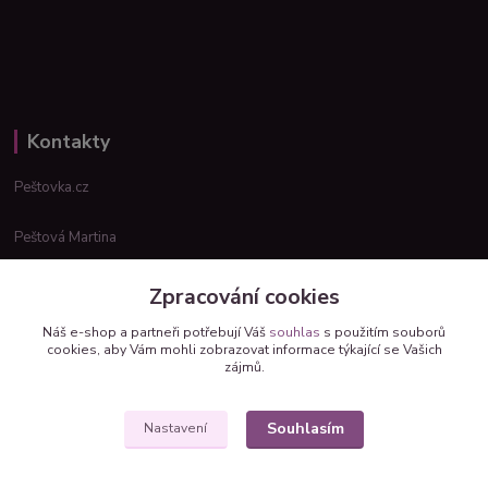
Kontakty
Peštovka.cz
Peštová Martina
info@pestovka.cz
Zpracování cookies
Náš e-shop a partneři potřebují Váš
souhlas
s použitím souborů
cookies, aby Vám mohli zobrazovat informace týkající se Vašich
zájmů.
Souhlasím
Nastavení
Upravit sběr cookies.