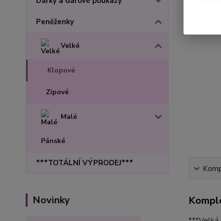
Dárky a dárové poukazy
Peněženky
Velké
Klopové
Zipové
Malé
Pánské
***TOTÁLNÍ VÝPRODEJ***
Kompl
Novinky
Komple
***Velká