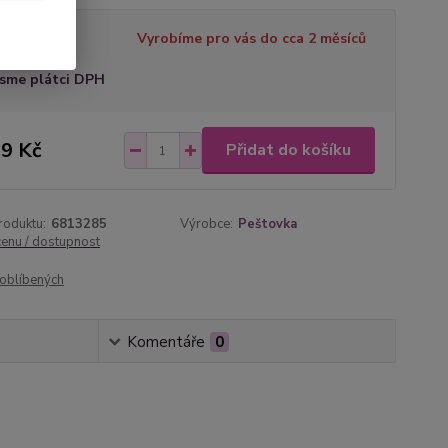
tupnost
Vyrobíme pro vás do cca 2 měsíců
sme plátci DPH
9 Kč
Přidat do košíku
roduktu:
6813285
Výrobce:
Peštovka
cenu / dostupnost
oblíbených
Komentáře
0