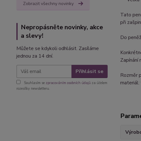
Zobrazit všechny novinky
Tato peně
při zašpi
Nepropásněte novinky, akce
a slevy!
Do peněž
Můžete se kdykoli odhlásit. Zasíláme
Konkrétně
jednou za 14 dní.
Zapínání 
Přihlásit se
Rozměr p
materiál:
Souhlasím se
zpracováním osobních údajů
za účelem
rozesílky newsletteru.
Param
Výrob