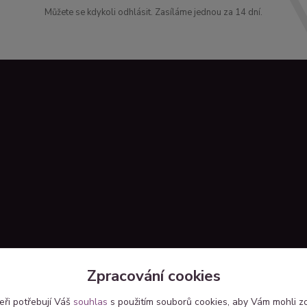
Můžete se kdykoli odhlásit. Zasíláme jednou za 14 dní.
Zpracování cookies
eři potřebují Váš
souhlas
s použitím souborů cookies, aby Vám mohli z