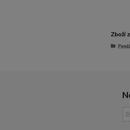
Zboží 
Peně
N