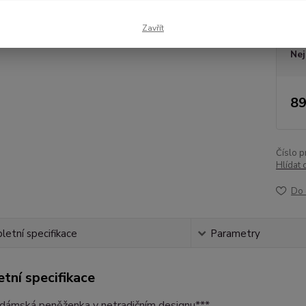
Dos
Zavřít
Nej
89
Číslo p
Hlídat 
Do 
etní specifikace
Parametry
tní specifikace
 dámská peněženka v netradičním designu***