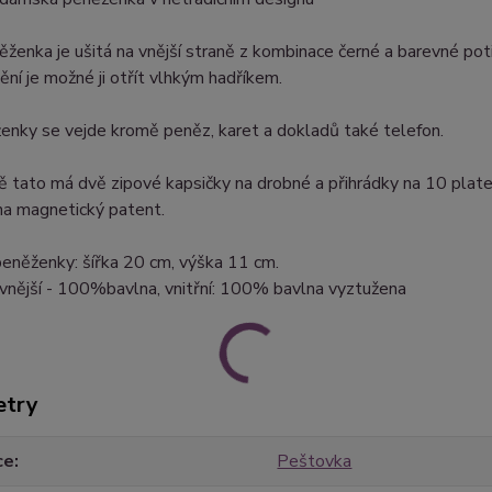
ženka je ušitá na vnější straně z kombinace černé a barevné pot
nění je možné ji otřít vlhkým hadříkem.
enky se vejde kromě peněz, karet a dokladů také telefon.
 tato má dvě zipové kapsičky na drobné a přihrádky na 10 plate
na magnetický patent.
eněženky: šířka 20 cm, výška 11 cm.
 vnější - 100%bavlna, vnitřní: 100% bavlna vyztužena
etry
ce
Peštovka