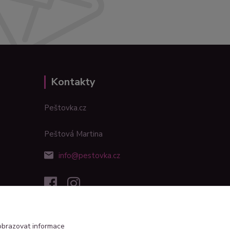
Kontakty
Peštovka.cz
Peštová Martina
info@pestovka.cz
obrazovat informace