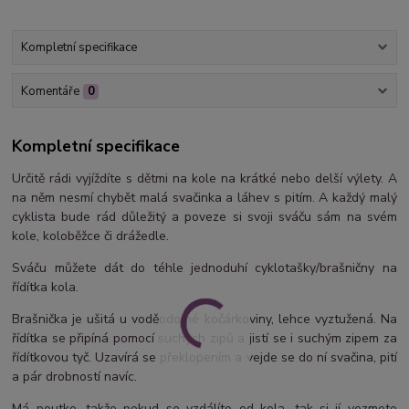
Kompletní specifikace
Komentáře
0
Kompletní specifikace
Určitě rádi vyjíždíte s dětmi na kole na krátké nebo delší výlety. A
na něm nesmí chybět malá svačinka a láhev s pitím. A každý malý
cyklista bude rád důležitý a poveze si svoji sváču sám na svém
kole, koloběžce či drážedle.
Sváču můžete dát do téhle jednoduhí cyklotašky/brašničny na
řídítka kola.
Brašnička je ušitá u voděodolné kočárkoviny, lehce vyztužená. Na
řídítka se připíná pomocí suchých zipů a jistí se i suchým zipem za
řídítkovou tyč. Uzavírá se překlopením a vejde se do ní svačina, pití
a pár drobností navíc.
Má poutko, takže pokud se vzdálíte od kola, tak si jí vezmete