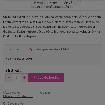
Určitě rádi vyjíždíte s dětmi na kole na krátké nebo delší výlety. A na něm
nesmí chybět malá svačinka a láhev s pitím. A každý malý cyklista bude
rád důležitý a poveze si svoji sváču sám na svém kole, koloběžce či
drážedle. Sváču můžete dát do téhle jednoduhí cyklotašky/brašničny na
řídítka kola. B...
celý popis
Dostupnost
Vyrobíme pro vás do 4 týdnů
Nejsme plátci DPH
390 Kč
/
ks
Přidat do košíku
Číslo produktu:
7002088
Hlídat cenu / dostupnost
Do oblíbených