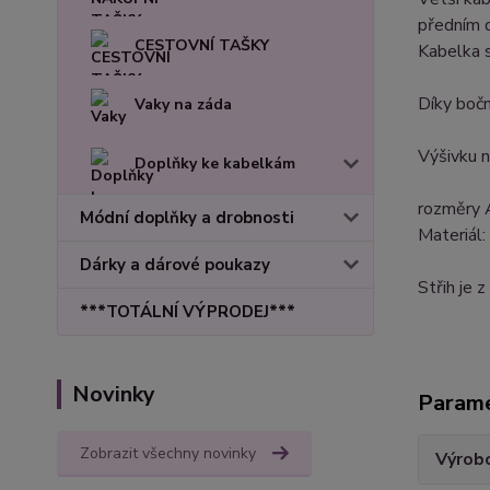
předním d
CESTOVNÍ TAŠKY
Kabelka s
Díky bočn
Vaky na záda
Výšivku 
Doplňky ke kabelkám
rozměry 
Módní doplňky a drobnosti
Materiál:
Dárky a dárové poukazy
Střih je
***TOTÁLNÍ VÝPRODEJ***
Novinky
Param
Zobrazit všechny novinky
Výrob