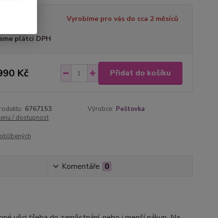
tupnost
Vyrobíme pro vás do cca 2 měsíců
sme plátci DPH
990 Kč
Přidat do košíku
roduktu:
6767153
Výrobce:
Peštovka
cenu / dostupnost
oblíbených
Komentáře
0
ebné věci třeba do zaměstnání, nebo i menší nákup. Na