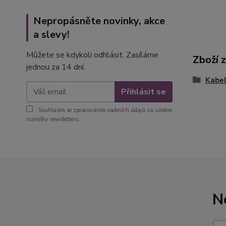
Nepropásněte novinky, akce
a slevy!
Můžete se kdykoli odhlásit. Zasíláme
Zboží 
jednou za 14 dní.
Kabel
Přihlásit se
Souhlasím se
zpracováním osobních údajů
za účelem
rozesílky newsletteru.
N