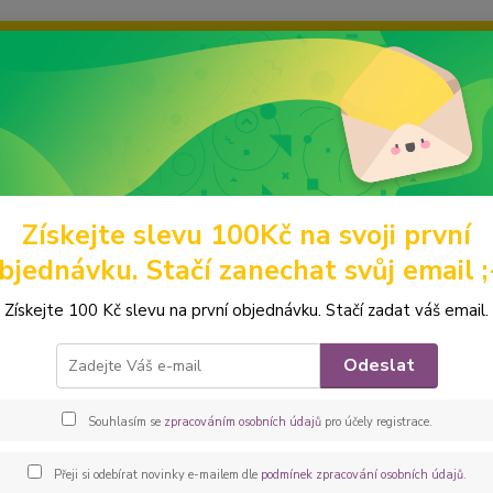
ravou grafiku? Mám jich mnohem víc – napište mi a společně vyber
ky
Ochrana soukromí
Kontakty
Fotogalerie
Hledat
Získejte slevu 100Kč na svoji první
abelky a batohy
Kabelky
Velké kabelky
Peštovka - kabelka ANT
bjednávku. Stačí zanechat svůj email ;
ovka - kabelka ANTONELLA *čer
Získejte 100 Kč slevu na první objednávku. Stačí zadat váš email.
Větší 
Odeslat
potřeb
díle j
Souhlasím se
zpracováním osobních údajů
pro účely registrace.
dvěma 
zipová
Přeji si odebírat novinky e-mailem dle
podmínek zpracování osobních údajů
.