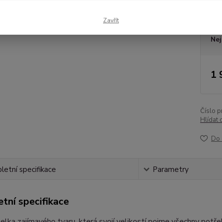
Dos
Zavřít
Nej
1 
Číslo p
Hlídat 
Do 
etní specifikace
Parametry
tní specifikace
elka zajímavého tvaru, která svojí velikostí pojme všechny potř