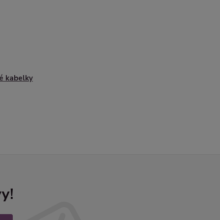
é kabelky
y!