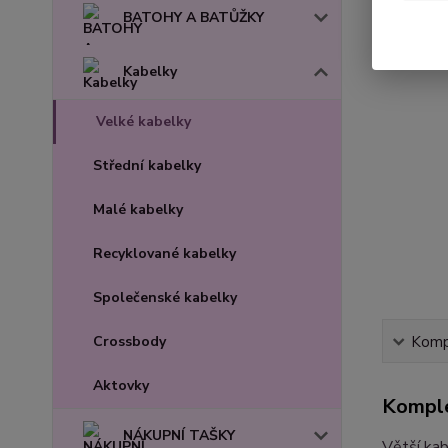
BATOHY A BATŮŽKY
Kabelky
Velké kabelky
Střední kabelky
Malé kabelky
Recyklované kabelky
Společenské kabelky
Crossbody
Kompl
Aktovky
Komple
NÁKUPNÍ TAŠKY
Větší kab