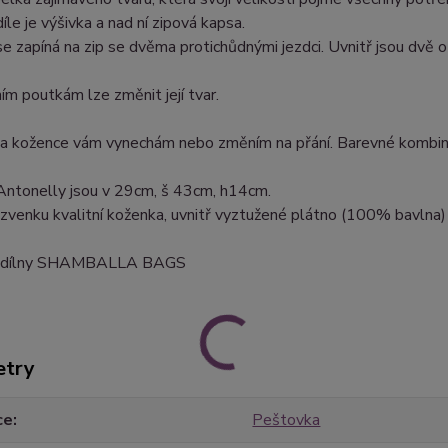
íle je výšivka a nad ní zipová kapsa.
e zapíná na zip se dvěma protichůdnými jezdci. Uvnitř jsou dvě 
ím poutkám lze změnit její tvar.
na kožence vám vynechám nebo změním na přání. Barevné kombin
Antonelly jsou v 29cm, š 43cm, h14cm.
 zvenku kvalitní koženka, uvnitř vyztužené plátno (100% bavlna)
 z dílny SHAMBALLA BAGS
etry
ce
Peštovka