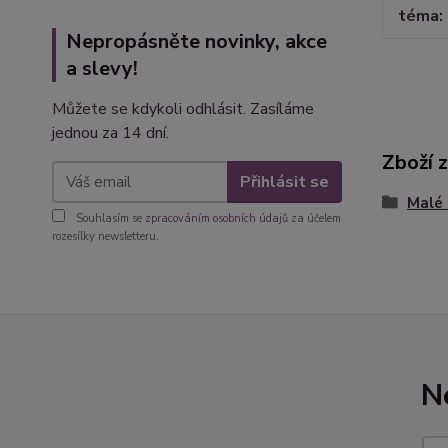
téma
Nepropásněte novinky, akce
a slevy!
Můžete se kdykoli odhlásit. Zasíláme
jednou za 14 dní.
Zboží 
Přihlásit se
Malé 
Souhlasím se
zpracováním osobních údajů
za účelem
rozesílky newsletteru.
N