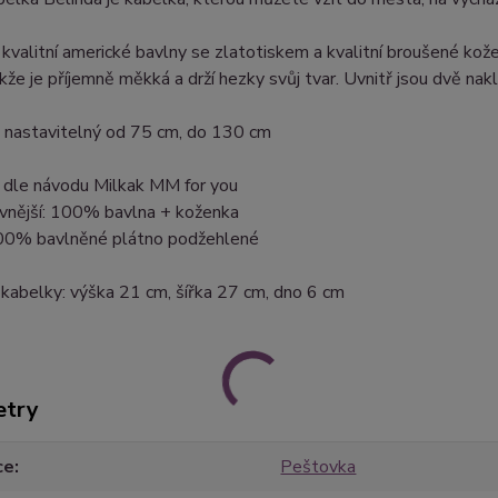
z kvalitní americké bavlny se zlatotiskem a kvalitní broušené k
kže je příjemně měkká a drží hezky svůj tvar. Uvnitř jsou dvě nak
e nastavitelný od 75 cm, do 130 cm
 dle návodu Milkak MM for you
 vnější: 100% bavlna + koženka
 100% bavlněné plátno podžehlené
kabelky: výška 21 cm, šířka 27 cm, dno 6 cm
etry
ce
Peštovka