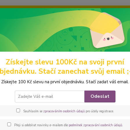
ravou grafiku? Mám jich mnohem víc – napište mi a společně vyber
ky
Ochrana soukromí
Kontakty
Fotogalerie
Hledat
Získejte slevu 100Kč na svoji první
abelky a batohy
Kabelky
Malé kabelky
Peštovka Kabelka Belinda 
bjednávku. Stačí zanechat svůj email ;
ovka Kabelka Belinda *jezevčíci 
Získejte 100 Kč slevu na první objednávku. Stačí zadat váš email.
Menší 
Odeslat
vycházk
americ
Souhlasím se
zpracováním osobních údajů
pro účely registrace.
podšit
příjemn
Přeji si odebírat novinky e-mailem dle
podmínek zpracování osobních údajů
.