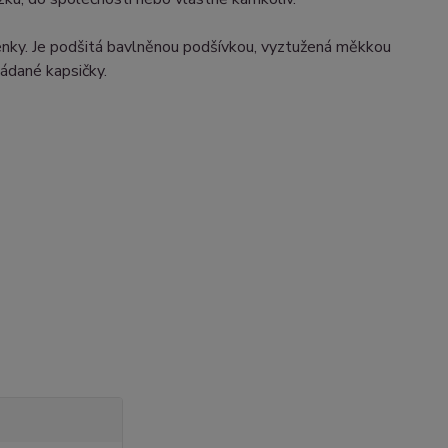
oženky. Je podšitá bavlněnou podšívkou, vyztužená měkkou
ládané kapsičky.