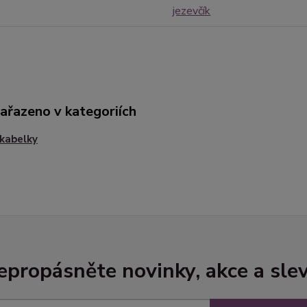
jezevčík
zařazeno v kategoriích
kabelky
epropásněte novinky, akce a slev