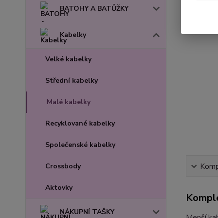
BATOHY A BATŮŽKY
Kabelky
Velké kabelky
Střední kabelky
Malé kabelky
Recyklované kabelky
Společenské kabelky
Crossbody
Kompl
Aktovky
Komple
NÁKUPNÍ TAŠKY
Menší kab