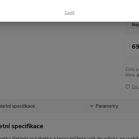
Dos
Zavřít
Nej
69
Číslo p
téma:
j
Do 
etní specifikace
Parametry
tní specifikace
elka Belinda je kabelka, kterou můžete vzít do města, na vychá