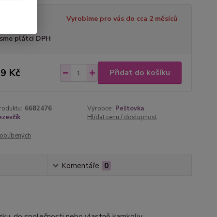
tupnost
Vyrobíme pro vás do cca 2 měsíců
sme plátci DPH
9 Kč
Přidat do košíku
roduktu:
6682476
Výrobce:
Peštovka
ezevčík
Hlídat cenu / dostupnost
oblíbených
Komentáře
0
zku, do společnosti nebo vlastně kamkoliv.