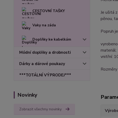
CESTOVNÍ TAŠKY
Je ušitá 
pěnou, ta
Vaky na záda
Popruh j
Doplňky ke kabelkám
vyrobeno
materiál:
Módní doplňky a drobnosti
vnitřní:
Dárky a dárové poukazy
Rozměry 
***TOTÁLNÍ VÝPRODEJ***
Novinky
Param
Zobrazit všechny novinky
Výrob