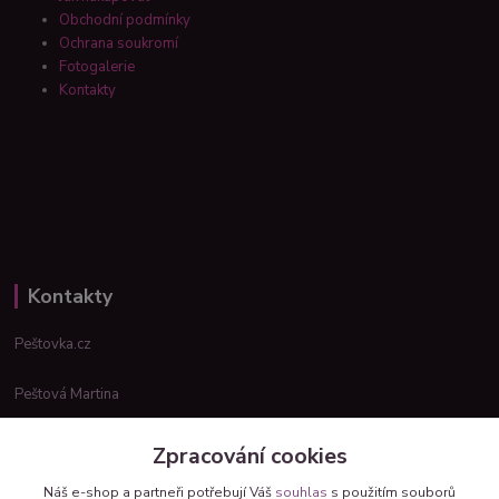
Obchodní podmínky
Ochrana soukromí
Fotogalerie
Kontakty
Kontakty
Peštovka.cz
Peštová Martina
info@pestovka.cz
Zpracování cookies
Náš e-shop a partneři potřebují Váš
souhlas
s použitím souborů