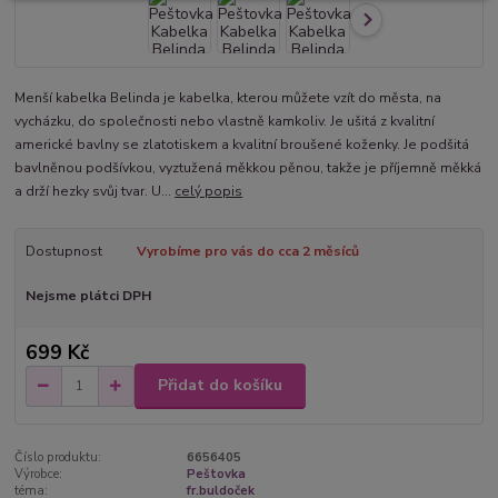
Menší kabelka Belinda je kabelka, kterou můžete vzít do města, na
vycházku, do společnosti nebo vlastně kamkoliv. Je ušitá z kvalitní
americké bavlny se zlatotiskem a kvalitní broušené koženky. Je podšitá
bavlněnou podšívkou, vyztužená měkkou pěnou, takže je příjemně měkká
a drží hezky svůj tvar. U...
celý popis
Dostupnost
Vyrobíme pro vás do cca 2 měsíců
Nejsme plátci DPH
699 Kč
Přidat do košíku
Číslo produktu:
6656405
Výrobce:
Peštovka
téma:
fr.buldoček