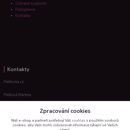
Ochrana soukromí
Fotogalerie
Kontakty
Kontakty
Peštovka.cz
Peštová Martina
info@pestovka.cz
Zpracování cookies
Náš e-shop a partneři potřebují Váš
souhlas
s použitím souborů
cookies, aby Vám mohli zobrazovat informace týkající se Vašich
zájmů.