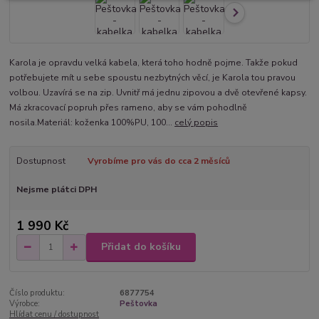
Karola je opravdu velká kabela, která toho hodně pojme. Takže pokud
potřebujete mít u sebe spoustu nezbytných věcí, je Karola tou pravou
volbou. Uzavírá se na zip. Uvnitř má jednu zipovou a dvě otevřené kapsy.
Má zkracovací popruh přes rameno, aby se vám pohodlně
nosila.Materiál: koženka 100%PU, 100...
celý popis
Dostupnost
Vyrobíme pro vás do cca 2 měsíců
Nejsme plátci DPH
1 990 Kč
Přidat do košíku
Číslo produktu:
6877754
Výrobce:
Peštovka
Hlídat cenu / dostupnost