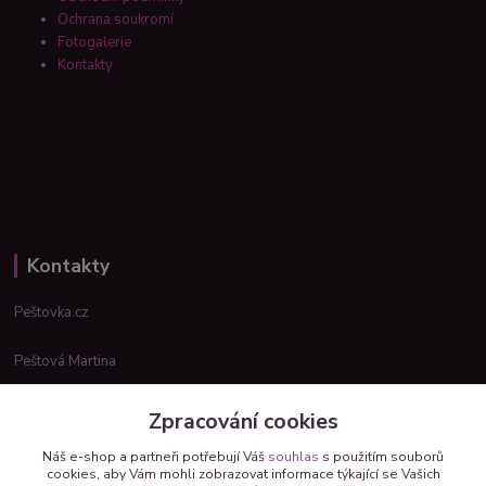
Ochrana soukromí
Fotogalerie
Kontakty
Kontakty
Peštovka.cz
Peštová Martina
info@pestovka.cz
Zpracování cookies
Náš e-shop a partneři potřebují Váš
souhlas
s použitím souborů
cookies, aby Vám mohli zobrazovat informace týkající se Vašich