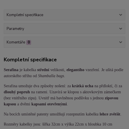
Kompletní specifikace
Parametry
Komentáře
0
Kompletní specifikace
Serafina
je kabelka
střední
velikosti,
elegantího
vzezření. Je ušitá podle
autorského střihu od
Shamballa bags
.
Serafina umožuje dva způsoby nošení: za
krátká ucha
na přdloktí, či za
dlouhý popruh
na rameni. Uzavírá se klopou s aktovkovým zámečkem
(bez vnitřního zipu). Uvnitř má bavlněnou podšívku s jednou
zipovou
kapsou
a dvěmi
kapsami otevřenými
.
Na bocích umístěné patenty umožňují rozepnutím kabelku
lehce zvětšit
.
Rozměry kabelky jsou: šířka 32cm x výška 22cm x hloubka 10 cm