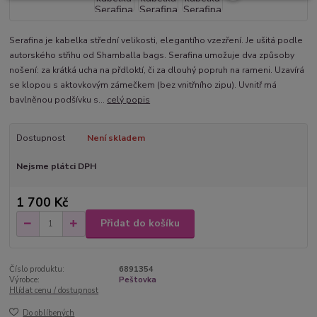
Serafina je kabelka střední velikosti, elegantího vzezření. Je ušitá podle
autorského střihu od Shamballa bags. Serafina umožuje dva způsoby
nošení: za krátká ucha na přdloktí, či za dlouhý popruh na rameni. Uzavírá
se klopou s aktovkovým zámečkem (bez vnitřního zipu). Uvnitř má
bavlněnou podšívku s...
celý popis
Dostupnost
Není skladem
Nejsme plátci DPH
1 700 Kč
Přidat do košíku
Číslo produktu:
6891354
Výrobce:
Peštovka
Hlídat cenu / dostupnost
Do oblíbených