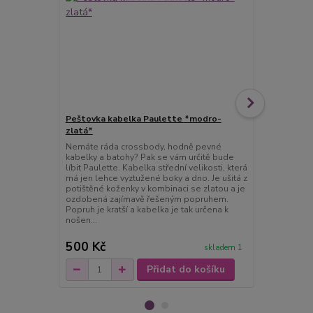
Peštovka kabelka Paulette *modro-
Peštovka Vý
zlatá*
*ornamenty
Nemáte ráda crossbody, hodně pevné
Elegantní pa
kabelky a batohy? Pak se vám určitě bude
zahraniční k
líbit Paulette. Kabelka střední velikosti, která
doplněk při 
má jen lehce vyztužené boky a dno. Je ušitá z
Jedná se o j
potištěné koženky v kombinaci se zlatou a je
šitou. Svrchní
ozdobená zajímavě řešeným popruhem.
koženky. Vni
Popruh je kratší a kabelka je tak určena k
polyesterové
nošen...
Zapíná s...
500 Kč
350 Kč
skladem 1
Přidat do košíku