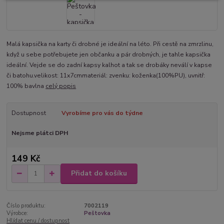
Malá kapsička na karty či drobné je ideální na léto. Při cestě na zmrzlinu,
když u sebe potřebujete jen občanku a pár drobných, je tahle kapsička
ideální. Vejde se do zadní kapsy kalhot a tak se drobáky neválí v kapse
či batohu.velikost: 11x7cmmateriál: zvenku: koženka(100%PU), uvnitř:
100% bavlna
celý popis
Dostupnost
Vyrobíme pro vás do týdne
Nejsme plátci DPH
149 Kč
Přidat do košíku
Číslo produktu:
7002119
Výrobce:
Peštovka
Hlídat cenu / dostupnost