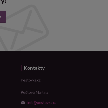
y!
Kontakty
Peštovka.cz
Peštová Martina
info@pestovka.cz