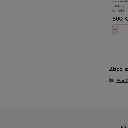
se zlato
řešeným 
kabelka 
500 K
Zboží 
Peně