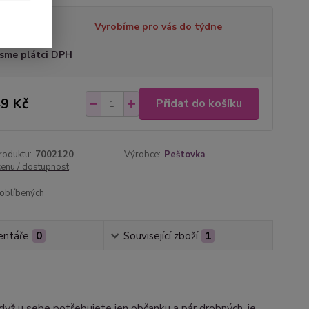
tupnost
Vyrobíme pro vás do týdne
sme plátci DPH
9 Kč
Přidat do košíku
roduktu:
7002120
Výrobce:
Peštovka
cenu / dostupnost
oblíbených
ntáře
0
Související zboží
1
 když u sebe potřebujete jen občanku a pár drobných, je