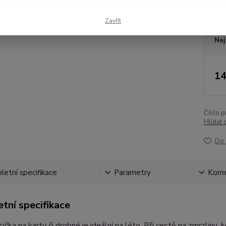
Dos
Zavřít
Nej
14
Číslo p
Hlídat 
Do 
etní specifikace
Parametry
Kome
tní specifikace
ička na karty či drobné je ideální na léto. Při cestě na zmrzlinu,