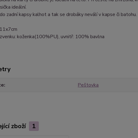
sička ideální.
do zadní kapsy kalhot a tak se drobáky neválí v kapse či batohu.
: 11x7cm
: zvenku: koženka(100%PU), uvnitř: 100% bavlna
etry
ce
Peštovka
jící zboží
1