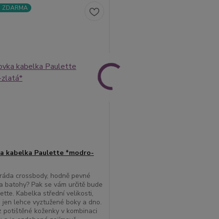
a ZDARMA
a kabelka Paulette *modro-
ráda crossbody, hodně pevné
a batohy? Pak se vám určitě bude
lette. Kabelka střední velikosti,
 jen lehce vyztužené boky a dno.
 z potištěné koženky v kombinaci