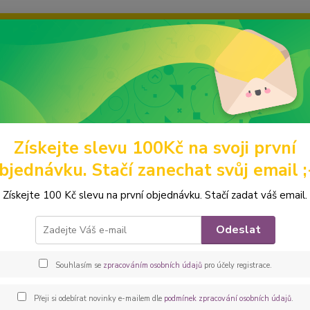
ravou grafiku? Mám jich mnohem víc – napište mi a společně vyber
ky
Ochrana soukromí
Kontakty
Fotogalerie
Hledat
Získejte slevu 100Kč na svoji první
eněženky
Malé
Mincovky
Peštovka - kapsička na karty *třpytivá*
bjednávku. Stačí zanechat svůj email ;
ovka - kapsička na karty *třpyti
Získejte 100 Kč slevu na první objednávku. Stačí zadat váš email.
Malá ka
Odeslat
zmrzli
tahle 
Souhlasím se
zpracováním osobních údajů
pro účely registrace.
drobák
koženk
Přeji si odebírat novinky e-mailem dle
podmínek zpracování osobních údajů
.