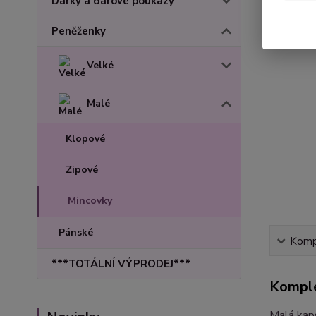
Dárky a dárové poukazy
Peněženky
Velké
Malé
Klopové
Zipové
Mincovky
Pánské
Kompl
***TOTÁLNÍ VÝPRODEJ***
Komple
Malá kaps