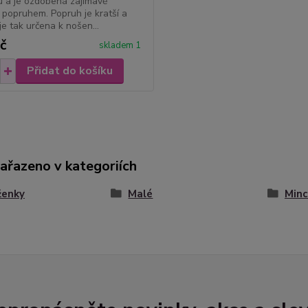
u a je ozdobená zajímavě
popruhem. Popruh je kratší a
je tak určena k nošen...
č
skladem 1
Přidat do košíku
zařazeno v kategoriích
ženky
Malé
Minc