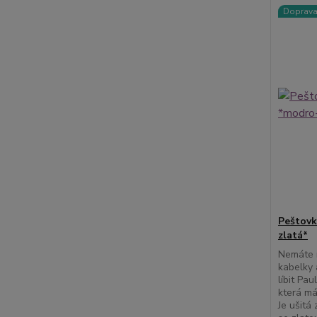
Doprav
Peštovk
zlatá*
Nemáte 
kabelky 
líbit Pau
která má
Je ušitá