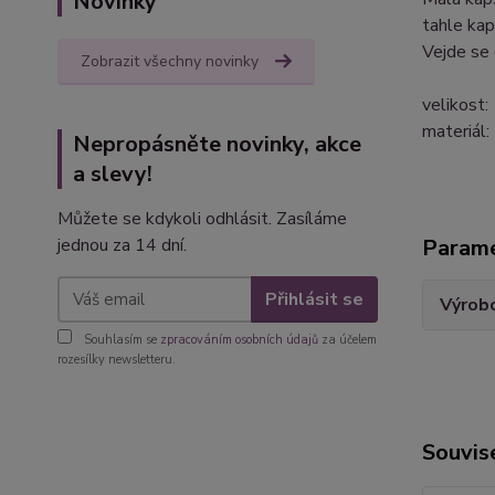
Novinky
tahle kap
Vejde se 
Zobrazit všechny novinky
velikost
materiál
Nepropásněte novinky, akce
a slevy!
Můžete se kdykoli odhlásit. Zasíláme
jednou za 14 dní.
Param
Přihlásit se
Výrob
Souhlasím se
zpracováním osobních údajů
za účelem
rozesílky newsletteru.
Souvise