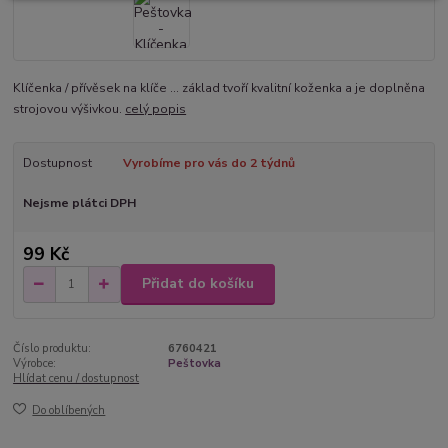
Klíčenka / přívěsek na klíče ... základ tvoří kvalitní koženka a je doplněna
strojovou výšivkou.
celý popis
Dostupnost
Vyrobíme pro vás do 2 týdnů
Nejsme plátci DPH
99 Kč
Přidat do košíku
Číslo produktu:
6760421
Výrobce:
Peštovka
Hlídat cenu / dostupnost
Do oblíbených