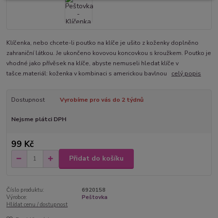
Klíčenka, nebo chcete-li poutko na klíče je ušito z koženky doplněno
zahraniční látkou. Je ukončeno kovovou koncovkou s kroužkem. Poutko je
vhodné jako přívěsek na klíče, abyste nemuseli hledat klíče v
tašce.materiál: koženka v kombinaci s americkou bavlnou
celý popis
Dostupnost
Vyrobíme pro vás do 2 týdnů
Nejsme plátci DPH
99 Kč
Přidat do košíku
Číslo produktu:
6920158
Výrobce:
Peštovka
Hlídat cenu / dostupnost