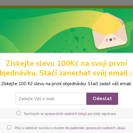
ravou grafiku? Mám jich mnohem víc – napište mi a společně vyber
ky
Ochrana soukromí
Kontakty
Fotogalerie
Hledat
Získejte slevu 100Kč na svoji první
ódní doplňky a drobnosti
KLÍČENKY + PŘÍVĚSKY NA KLÍČE
Peštovka
bjednávku. Stačí zanechat svůj email ;
ovka - Klíčenka *kočky na zlaté*
Získejte 100 Kč slevu na první objednávku. Stačí zadat váš email.
Klíčen
Odeslat
zahran
Poutko
Souhlasím se
zpracováním osobních údajů
pro účely registrace.
v tašc
popis
Přeji si odebírat novinky e-mailem dle
podmínek zpracování osobních údajů
.