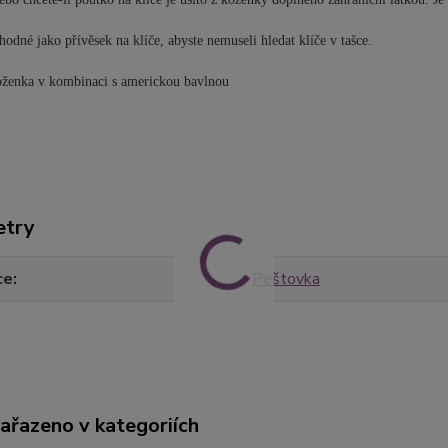
hodné jako přívěsek na klíče, abyste nemuseli hledat klíče v tašce.
koženka v kombinaci s americkou bavlnou
etry
ce
Peštovka
zařazeno v kategoriích