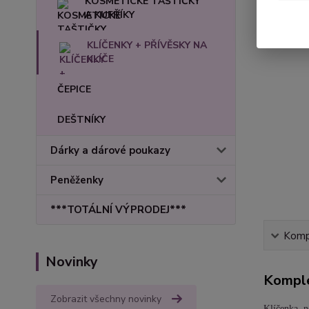
KOSMETICKÉ TAŠTIČKY
A KUFŘÍKY
KLÍČENKY + PŘÍVĚSKY NA
KLÍČE
ČEPICE
DEŠTNÍKY
Dárky a dárové poukazy
Peněženky
***TOTÁLNÍ VÝPRODEJ***
Kompl
Novinky
Komple
Zobrazit všechny novinky
Klíčenka, n