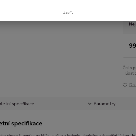
Dos
Zavřít
Nej
99
Číslo p
Hlídat 
Do 
etní specifikace
Parametry
tní specifikace
ebo chcete-li poutko na klíče je ušito z koženky doplněno zahraniční látkou.