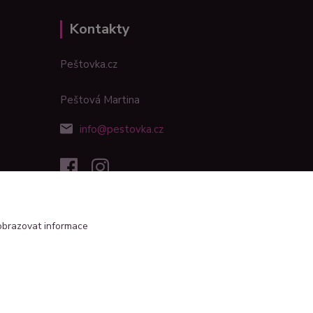
Kontakty
Peštovka.cz
Peštová Martina
info@pestovka.cz
obrazovat informace
Vytvořeno na
Eshop-rychle.cz