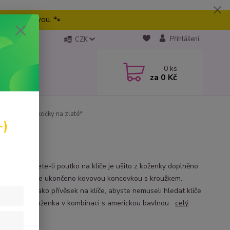
eme tu pravou. 🐾
Přihlášení
CZK
0
ks
za
0 Kč
 - Klíčenka *kočky na zlaté*
-)
ka, nebo chcete-li poutko na klíče je ušito z koženky doplněno
iční látkou. Je ukončeno kovovou koncovkou s kroužkem.
 je vhodné jako přívěsek na klíče, abyste nemuseli hledat klíče
e.materiál: koženka v kombinaci s americkou bavlnou
celý