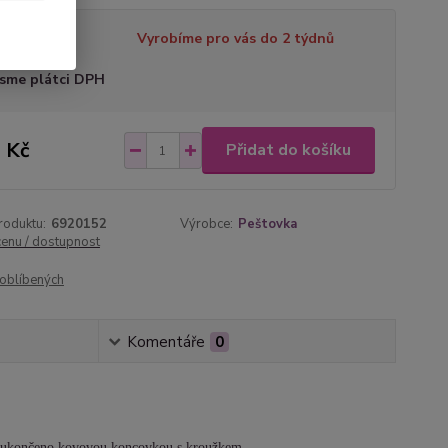
tupnost
Vyrobíme pro vás do 2 týdnů
sme plátci DPH
 Kč
Přidat do košíku
roduktu:
6920152
Výrobce:
Peštovka
cenu / dostupnost
oblíbených
Komentáře
0
 Je ukončeno kovovou koncovkou s kroužkem.