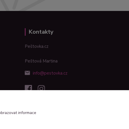
Kontakty
Peštovka.cz
Peštová Martina
info@pestovka.cz
obrazovat informace