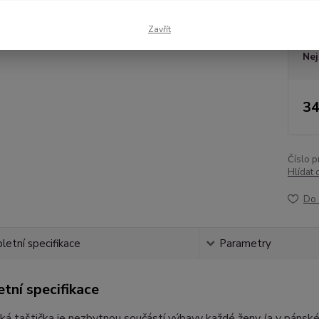
Dos
Zavřít
Nej
34
Číslo p
Hlídat 
Do 
etní specifikace
Parametry
tní specifikace
á taštička je nezbytnou součástí výbavy každé ženy (a v pánsk