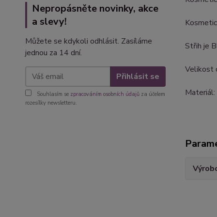
Nepropásněte novinky, akce
a slevy!
Kosmetick
Můžete se kdykoli odhlásit. Zasíláme
Střih je 
jednou za 14 dní.
Velikost 
Přihlásit se
Materiál:
Souhlasím se
zpracováním osobních údajů
za účelem
rozesílky newsletteru.
Param
Výrob