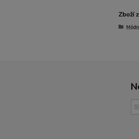
Zboží 
Módní
N