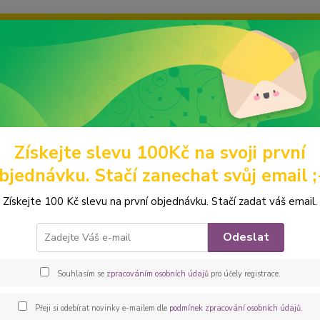
ravou grafiku? Mám jich mnohem víc – napište mi a společně vyber
ky
Ochrana soukromí
Kontakty
Fotogalerie
Hledat
Získejte slevu 100Kč na svoji první
ódní doplňky a drobnosti
KOSMETICKÉ TAŠTIČKY A KUFŘÍKY
Pešt
bjednávku. Stačí zanechat svůj email ;
ovka kosmetická taštička CLEM
Získejte 100 Kč slevu na první objednávku. Stačí zadat váš email.
Kosmet
Odeslat
pánské
prakti
Souhlasím se
zpracováním osobních údajů
pro účely registrace.
odepín
14 x 5 
Přeji si odebírat novinky e-mailem dle
podmínek zpracování osobních údajů
.