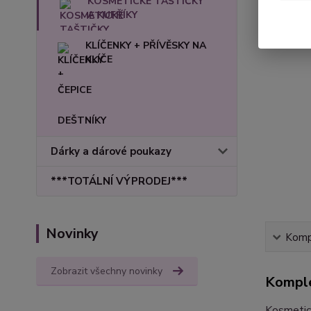
KOSMETICKÉ TAŠTIČKY
A KUFŘÍKY
KLÍČENKY + PŘÍVĚSKY NA
KLÍČE
ČEPICE
DEŠTNÍKY
Dárky a dárové poukazy
***TOTÁLNÍ VÝPRODEJ***
Novinky
Kompl
Zobrazit všechny novinky
Komple
Kosmetick