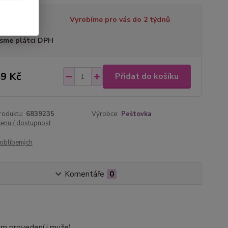
tupnost
Vyrobíme pro vás do 2 týdnů
sme plátci DPH
9 Kč
Přidat do košíku
roduktu:
6839235
Výrobce:
Peštovka
cenu / dostupnost
oblíbených
Komentáře
0
ém provedení i muže)