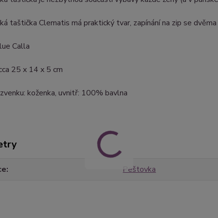
á taštička Clematis má praktický tvar, zapínání na zip se dvěma
Blue Calla
cca 25 x 14 x 5 cm
 zvenku: koženka, uvnitř: 100% bavlna
etry
ce
Peštovka