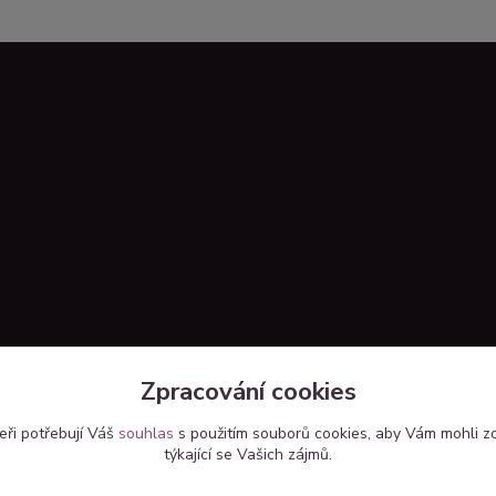
Zpracování cookies
eři potřebují Váš
souhlas
s použitím souborů cookies, aby Vám mohli z
týkající se Vašich zájmů.
Upravit sběr cookies.