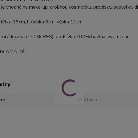
a je vhodná na make-up, drobnou kosmetiku, propisky, pastelky, dív
: délka 19cm, hloubka 6cm, výška 11cm
: kočárkovina (100% PES), podšívka 100% bavlna, vyztuženo
dle AMA_tér
etry
ce
Peštovka