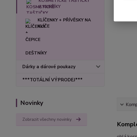
KOSMETICKÉ TAŠTIČKY
A KUFŘÍKY
KLÍČENKY + PŘÍVĚSKY NA
KLÍČE
ČEPICE
DEŠTNÍKY
Dárky a dárové poukazy
***TOTÁLNÍ VÝPRODEJ***
Novinky
Kompl
Zobrazit všechny novinky
Komple
oblá kos