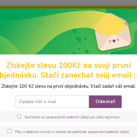
ravou grafiku? Mám jich mnohem víc – napište mi a společně vyber
ky
Ochrana soukromí
Kontakty
Fotogalerie
Hledat
Získejte slevu 100Kč na svoji první
ódní doplňky a drobnosti
KOSMETICKÉ TAŠTIČKY A KUFŘÍKY
Pešt
bjednávku. Stačí zanechat svůj email ;
ovka kosmetická taštička RONDA
Získejte 100 Kč slevu na první objednávku. Stačí zadat váš email.
oblá k
Odeslat
drobnou
veliko
Souhlasím se
zpracováním osobních údajů
pro účely registrace.
(100% 
celý p
Přeji si odebírat novinky e-mailem dle
podmínek zpracování osobních údajů
.