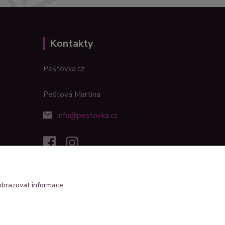
Kontakty
Peštovka.cz
Peštová Martina
info@pestovka.cz
obrazovat informace