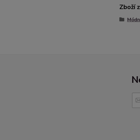
Zboží 
Módní
N