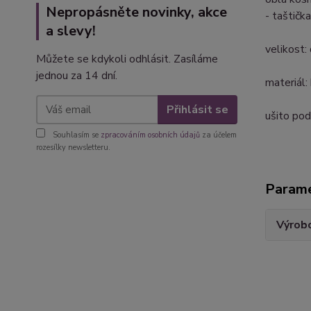
Nepropásněte novinky, akce
- taštičk
a slevy!
velikost
Můžete se kdykoli odhlásit. Zasíláme
jednou za 14 dní.
materiál
Přihlásit se
ušito po
Souhlasím se
zpracováním osobních údajů
za účelem
rozesílky newsletteru.
Param
Výrob