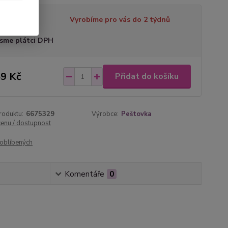
tupnost
Vyrobíme pro vás do 2 týdnů
sme plátci DPH
9 Kč
Přidat do košíku
roduktu:
6675329
Výrobce:
Peštovka
cenu / dostupnost
oblíbených
Komentáře
0