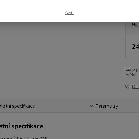
Dos
Zavřít
Nej
24
Číslo p
Hlídat 
Do 
etní specifikace
Parametry
tní specifikace
metická taštička RONDA....