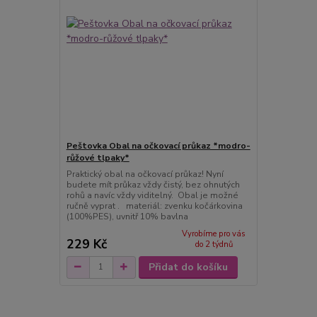
Peštovka Obal na očkovací průkaz *modro-
růžové tlpaky*
Praktický obal na očkovací průkaz! Nyní
budete mít průkaz vždy čistý, bez ohnutých
rohů a navíc vždy viditelný. Obal je možné
ručně vyprat . materiál: zvenku kočárkovina
(100%PES), uvnitř 10% bavlna
Vyrobíme pro vás
229 Kč
do 2 týdnů
Přidat do košíku