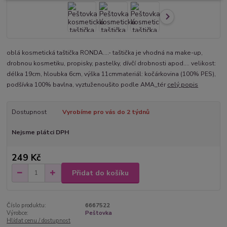
oblá kosmetická taštička RONDA....- taštička je vhodná na make-up,
drobnou kosmetiku, propisky, pastelky, dívčí drobnosti apod.... velikost:
délka 19cm, hloubka 6cm, výška 11cmmateriál: kočárkovina (100% PES),
podšívka 100% bavlna, vyztuženoušito podle AMA_tér
celý popis
Dostupnost
Vyrobíme pro vás do 2 týdnů
Nejsme plátci DPH
249 Kč
Přidat do košíku
Číslo produktu:
6667522
Výrobce:
Peštovka
Hlídat cenu / dostupnost