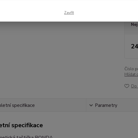
Dos
Zavřít
Nej
24
Číslo p
Hlídat 
Do 
etní specifikace
Parametry
tní specifikace
metická taštička RONDA....