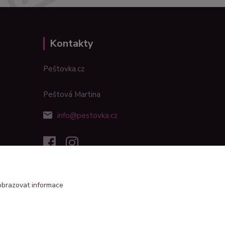
Kontakty
Peštovka.cz
Peštová Martina
info@pestovka.cz
obrazovat informace