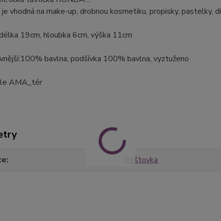
a je vhodná na make-up, drobnou kosmetiku, propisky, pastelky, dív
: délka 19cm, hloubka 6cm, výška 11cm
: vnější:100% bavlna, podšívka 100% bavlna, vyztuženo
dle AMA_tér
etry
ce
Peštovka