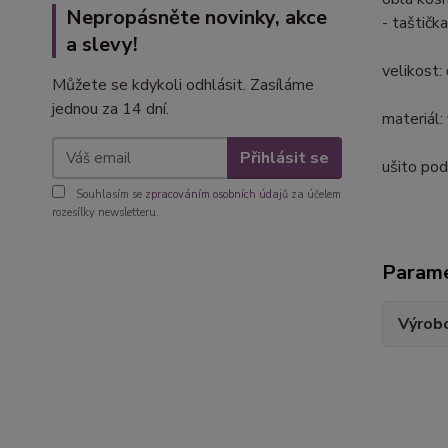
Nepropásněte novinky, akce
- taštičk
a slevy!
velikost
Můžete se kdykoli odhlásit. Zasíláme
jednou za 14 dní.
materiál
Přihlásit se
ušito po
Souhlasím se
zpracováním osobních údajů
za účelem
rozesílky newsletteru.
Param
Výrob