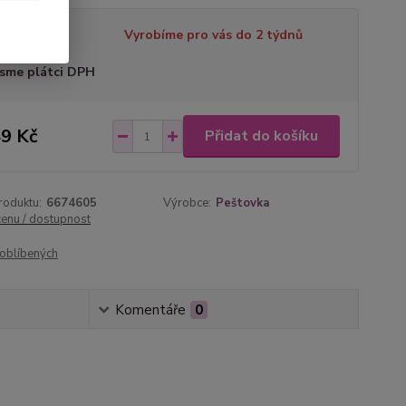
tupnost
Vyrobíme pro vás do 2 týdnů
sme plátci DPH
9 Kč
Přidat do košíku
roduktu:
6674605
Výrobce:
Peštovka
cenu / dostupnost
oblíbených
Komentáře
0