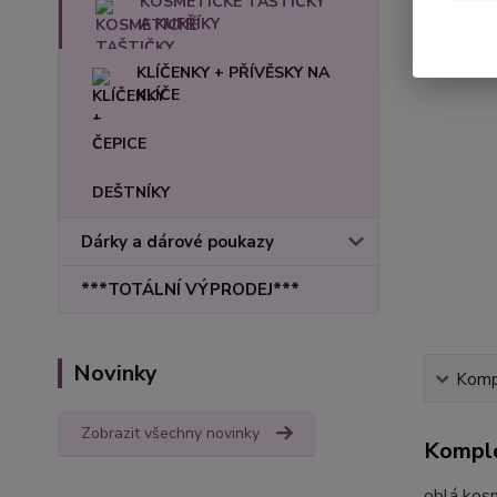
KOSMETICKÉ TAŠTIČKY
A KUFŘÍKY
KLÍČENKY + PŘÍVĚSKY NA
KLÍČE
ČEPICE
DEŠTNÍKY
Dárky a dárové poukazy
***TOTÁLNÍ VÝPRODEJ***
Novinky
Kompl
Zobrazit všechny novinky
Komple
oblá kos