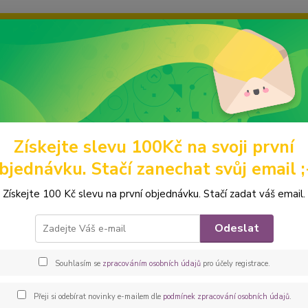
ravou grafiku? Mám jich mnohem víc – napište mi a společně vyber
ky
Ochrana soukromí
Kontakty
Fotogalerie
Hledat
Získejte slevu 100Kč na svoji první
ódní doplňky a drobnosti
KOSMETICKÉ TAŠTIČKY A KUFŘÍKY
Pešt
bjednávku. Stačí zanechat svůj email ;
ovka kosmetická taštička ROND
Získejte 100 Kč slevu na první objednávku. Stačí zadat váš email.
oblá k
Odeslat
drobnou
veliko
Souhlasím se
zpracováním osobních údajů
pro účely registrace.
bavlna
popis
Přeji si odebírat novinky e-mailem dle
podmínek zpracování osobních údajů
.