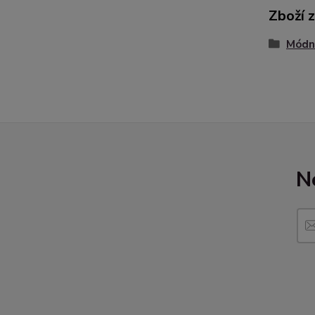
Zboží 
Módní
N