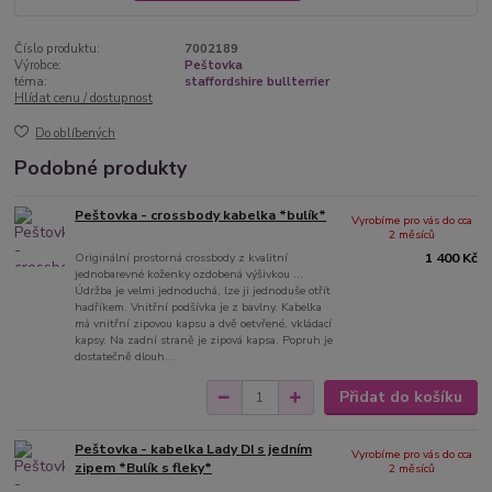
Číslo produktu:
7002189
Výrobce:
Peštovka
téma:
staffordshire bullterrier
Hlídat cenu / dostupnost
Do oblíbených
Podobné produkty
Peštovka - crossbody kabelka *bulík*
Vyrobíme pro vás do cca
2 měsíců
Originální prostorná crossbody z kvalitní
1 400 Kč
jednobarevné koženky ozdobená výšivkou ...
Údržba je velmi jednoduchá, lze ji jednoduše otřít
hadříkem. Vnitřní podšívka je z bavlny. Kabelka
má vnitřní zipovou kapsu a dvě oetvřené, vkládací
kapsy. Na zadní straně je zipová kapsa. Popruh je
dostatečně dlouh...
Přidat do košíku
Peštovka - kabelka Lady DI s jedním
Vyrobíme pro vás do cca
zipem *Bulík s fleky*
2 měsíců