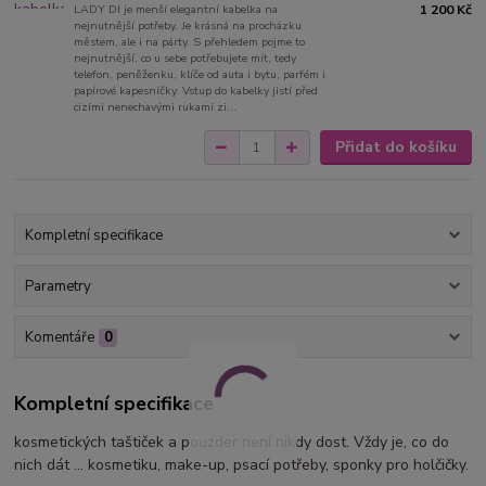
LADY DI je menší elegantní kabelka na
1 200 Kč
nejnutnější potřeby. Je krásná na procházku
městem, ale i na párty. S přehledem pojme to
nejnutnější, co u sebe potřebujete mít, tedy
telefon, peněženku, klíče od auta i bytu, parfém i
papírové kapesníčky. Vstup do kabelky jistí před
cizími nenechavými rukami zi...
Přidat do košíku
Kompletní specifikace
Parametry
Komentáře
0
Kompletní specifikace
kosmetických taštiček a pouzder není nikdy dost. Vždy je, co do
nich dát ... kosmetiku, make-up, psací potřeby, sponky pro holčičky.