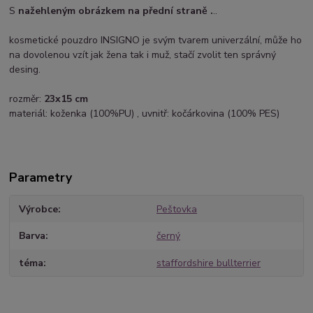
S
nažehleným obrázkem na přední straně .
..
kosmetické pouzdro INSIGNO je svým tvarem univerzální, může ho
na dovolenou vzít jak žena tak i muž, stačí zvolit ten správný
desing.
rozměr:
23x15 cm
materiál: koženka (100%PU) , uvnitř: kočárkovina (100% PES)
Parametry
Výrobce
Peštovka
Barva
černý
téma
staffordshire bullterrier