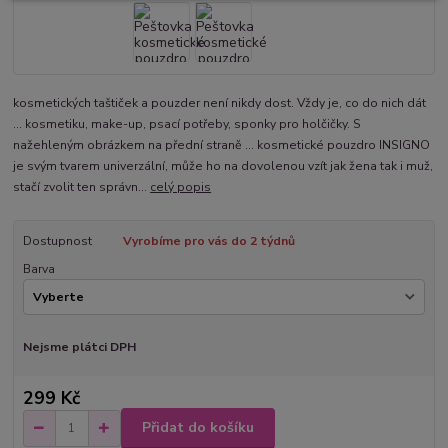
kosmetických taštiček a pouzder není nikdy dost. Vždy je, co do nich dát
... kosmetiku, make-up, psací potřeby, sponky pro holčičky. S
nažehleným obrázkem na přední straně ... kosmetické pouzdro INSIGNO
je svým tvarem univerzální, může ho na dovolenou vzít jak žena tak i muž,
stačí zvolit ten správn...
celý popis
Dostupnost
Vyrobíme pro vás do 2 týdnů
Barva
Nejsme plátci DPH
299 Kč
Přidat do košíku