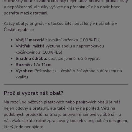
Ručně šitý obal z kvalitní koženky nejen udrží očkovací průkaz čistý
a nepoškozený, ale díky výšivce na předním díle ho navíc hned
poznáte mezi ostatními.
Každý obal je originál – s láskou šitý i potištěný v naší dílně v
České republice.
Vnější materiál:
kvalitní koženka (100 % PU)
Vnitřek:
měkká výztuha spolu s nepromokavou
kočárkovinou (100%PES)
Snadná údržba:
obal lze jemně ručně vyprat
Rozměr:
17x 11cm
Výrobce:
Peštovka.cz – česká ruční výroba s důrazem na
kvalitu
Proč si vybrat náš obal?
Na rozdíl od běžných plastových nebo papírových obalů je náš
nejen odolný a pratelný, ale také krásný na pohled. Většina
podobných produktů na trhu je anonymní, sériově vyráběná – u
nás však získáte ručně zpracovaný kousek s originálním designem,
který jinde nenajdete.