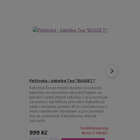
Peštovka - kabelka Tea *BASSET*
Peštovka N
Kabelka Tea je menší dvojitá crossbody
***krásná od
kabelka se spoustou zipových kapes na
***tahle nák
přední i zadní straně kabelky. Lze ji nosit jak
plastové igel
na rameni, tak křížem přes tělo Kabelka je
musíte zase k
ušitá z koženky, přední díl je z kočárkoviny s
švadlenkou, 
mým natištěným obrázkem a pro pevnější
ušpinění sta
tvar je vyztužená. Kabelka má několik
při vetším zn
zipových...
Vyrobíme pro vás
999 Kč
450 Kč
do cca 2 měsíců