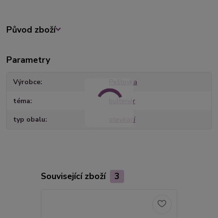
Původ zboží
Parametry
Výrobce
Peštovka
téma
bulteriér
typ obalu
otevírací
Související zboží
3