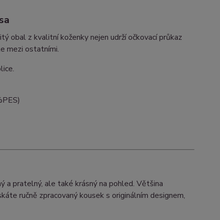
sa
 obal z kvalitní koženky nejen udrží očkovací průkaz
te mezi ostatními.
lice.
0%PES)
ý a pratelný, ale také krásný na pohled. Většina
skáte ručně zpracovaný kousek s originálním designem,