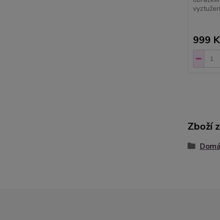
vyztužen
999 K
Zboží 
Domác