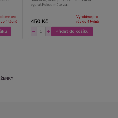
vyprat.Pokud máte zá...
robíme pro
Vyrobíme pro
450 Kč
 do 4 týdnů
vás do 4 týdnů
šíku
Přidat do košíku
OŽENKY