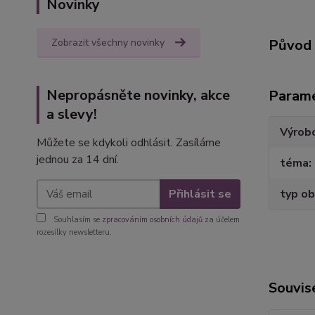
Novinky
Zobrazit všechny novinky
Původ 
Nepropásněte novinky, akce
Param
a slevy!
Výrob
Můžete se kdykoli odhlásit. Zasíláme
jednou za 14 dní.
téma
Přihlásit se
typ ob
Souhlasím se
zpracováním osobních údajů
za účelem
rozesílky newsletteru.
Souvise