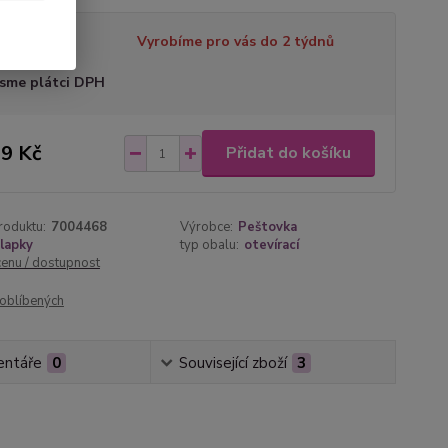
tupnost
Vyrobíme pro vás do 2 týdnů
sme plátci DPH
9 Kč
Přidat do košíku
roduktu:
7004468
Výrobce:
Peštovka
lapky
typ obalu:
otevírací
cenu / dostupnost
oblíbených
ntáře
0
Související zboží
3