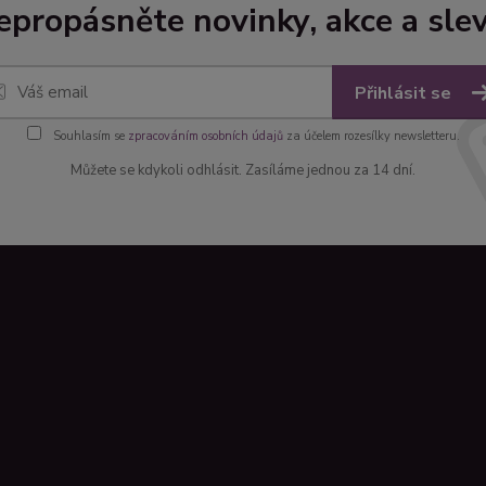
epropásněte novinky, akce a slev
Přihlásit se
Souhlasím se
zpracováním osobních údajů
za účelem rozesílky newsletteru.
Můžete se kdykoli odhlásit. Zasíláme jednou za 14 dní.