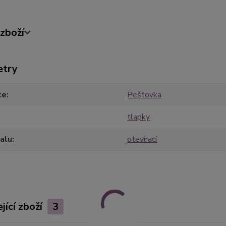
zboží
etry
ce
Peštovka
tlapky
alu
otevírací
jící zboží
3