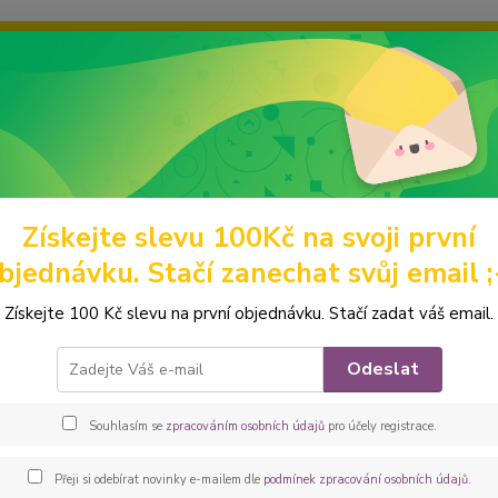
ravou grafiku? Mám jich mnohem víc – napište mi a společně vyber
ky
Ochrana soukromí
Kontakty
Fotogalerie
Hledat
Získejte slevu 100Kč na svoji první
omácí mazlíčci
Obaly na očkovací průkazy
Z KOŽENKY
Peštovka
bjednávku. Stačí zanechat svůj email ;
ovka Koženkový obal na očkovac
Získejte 100 Kč slevu na první objednávku. Stačí zadat váš email.
tyrk
Odeslat
Origin
kvalitn
Souhlasím se
zpracováním osobních údajů
pro účely registrace.
neponi
popis
Přeji si odebírat novinky e-mailem dle
podmínek zpracování osobních údajů
.