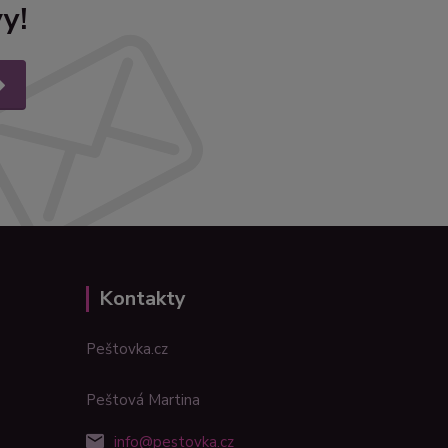
y!
Kontakty
Peštovka.cz
Peštová Martina
info@pestovka.cz