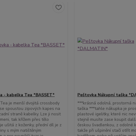
a - kabelka Tea *BASSET*
Peštovka Nákupní taška *
Tea je menší dvojitá crossbody
***krásná odolná, prostorná n
se spoustou zipových kapes na
taška ***tahle nákupka je pros
zadní straně kabelky. Lze ji nosit
plastové igelitky, které nic nev
ameni, tak křížem přes tělo
stejně musíte zase koupit další 
e ušitá z koženky, přední díl je z
českou švadlenkou, z odolné k
iny s mým natištěným
takže při ušpinění stačí otřít 
 a pro pevnější tvar je
hadříkem, nebo při vetším zneč