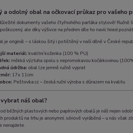
ý a odolný obal na očkovací průkaz pro vašeho p
ůležité dokumenty vašeho čtyřnohého parťáka stylově! Ručně šitý
epoškozený, ale díky výšivce na přednm díle ho navíc hned pozná
l je originál – s láskou šitý i potištěný v naší dílně v České repub
jší materiál:
kvalitní koženka (100 % PU)
třek:
měkká výztuha spolu s nepromokavou kočárkovinou (10
dná údržba:
obal lze jemně ručně vyprat
změr:
17x 11cm
obce:
Peštovka.cz – česká ruční výroba s důrazem na kvalitu
 vybrat náš obal?
 od běžných plastových nebo papírových obalů je náš nejen odoln
 produktů na trhu je anonymní, sériově vyráběná – u nás však zí
de nenajdete.