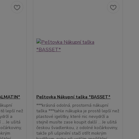
DALMATIN*
Peštovka Nákupní taška *BASSET*
ákupní
***krásná odolná, prostorná nákupní
tě lepší než
taška ***tahle nákupka je prostě lepší než
ydrží a
plastové igelitky, které nic nevydrží a
... Je ušitá
stejně musíte zase koupit další ... Je ušitá
očárkoviny,
českou švadlenkou, z odolné kočárkoviny,
mokrým
takže při ušpinění stačí otřít mokrým
ištění
hadříkem, nebo při vetším znečištění