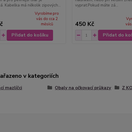
á. Kabelka má několik zipových...
vyprat.Pokud máte zá...
Vyrobíme pro
vás do cca 2
Vy
č
450 Kč
měsíců
vás
Přidat do košíku
Přidat do ko
zařazeno v kategoriích
í mazlíčci
Obaly na očkovací průkazy
Z K