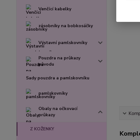
Venčící kabelky
zásobníky na bobkosáčky
Výstavní pamlskovníky
Pouzdra na průkazy
původu
Sady pouzdra a pamlskovníku
pamlskovníky
Obaly na očkovací
Kompl
průkazy
Z KOŽENKY
Komple