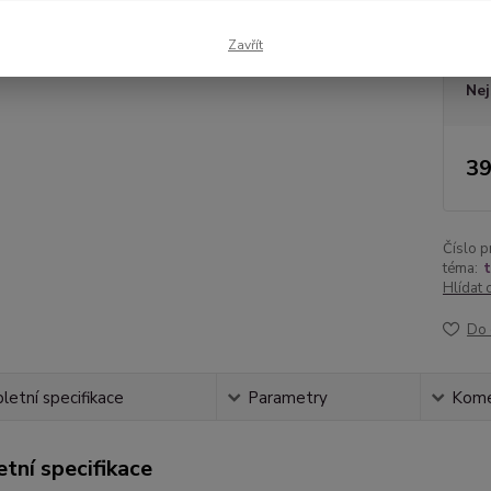
Dos
Zavřít
Nej
39
Číslo p
téma:
t
Hlídat 
Do 
etní specifikace
Parametry
Kome
tní specifikace