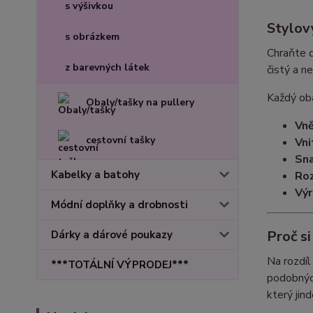
s výšivkou
Stylov
s obrázkem
Chraňte d
z barevných látek
čistý a n
Každý oba
Obaly/tašky na pullery
Vně
cestovní tašky
Vni
Sna
Kabelky a batohy
Ro
Výr
Módní doplňky a drobnosti
Proč si
Dárky a dárové poukazy
Na rozdíl
***TOTÁLNÍ VÝPRODEJ***
podobných
který jin