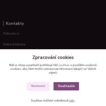
Kontakty
Peštovka.cz
Peštová Martina
info@pestovka.cz
Zpracování cookies
Náš e-shop a partneři potřebují Váš
souhlas
s použitím souborů
cookies, aby Vám mohli zobrazovat informace týkající se Vašich
zájmů.
Souhlasím
Nastavení
Upravit sběr cookies.
Vytvořeno na
Eshop-rychle.cz
Souhlas můžete odmítnout
zde
.