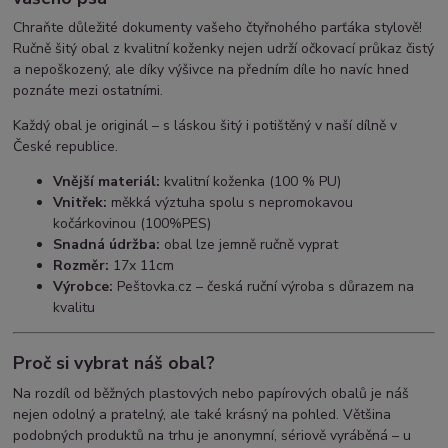
Chraňte důležité dokumenty vašeho čtyřnohého parťáka stylově!
Ručně šitý obal z kvalitní koženky nejen udrží očkovací průkaz čistý
a nepoškozený, ale díky výšivce na předním díle ho navíc hned
poznáte mezi ostatními.
Každý obal je originál – s láskou šitý i potištěný v naší dílně v
České republice.
Vnější materiál:
kvalitní koženka (100 % PU)
Vnitřek:
měkká výztuha spolu s nepromokavou
kočárkovinou (100%PES)
Snadná údržba:
obal lze jemně ručně vyprat
Rozměr:
17x 11cm
Výrobce:
Peštovka.cz – česká ruční výroba s důrazem na
kvalitu
Proč si vybrat náš obal?
Na rozdíl od běžných plastových nebo papírových obalů je náš
nejen odolný a pratelný, ale také krásný na pohled. Většina
podobných produktů na trhu je anonymní, sériově vyráběná – u