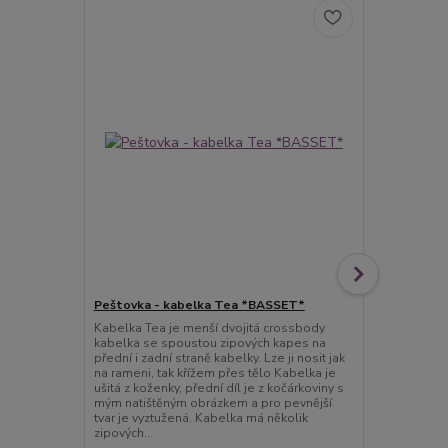
Peštovka - kabelka Tea *BASSET*
Peštovka N
Kabelka Tea je menší dvojitá crossbody
***krásná od
kabelka se spoustou zipových kapes na
***tahle nák
přední i zadní straně kabelky. Lze ji nosit jak
plastové igel
na rameni, tak křížem přes tělo Kabelka je
musíte zase k
ušitá z koženky, přední díl je z kočárkoviny s
švadlenkou, 
mým natištěným obrázkem a pro pevnější
ušpinění sta
tvar je vyztužená. Kabelka má několik
při vetším zn
zipových...