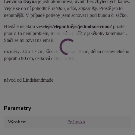
Ledvinka
Dayna
je jednokomorová, uvnitř bez zbytečných kapes.
Vejde se do ní pohodlně
telefon, klíče
,
kapesníky.
Prostě jen to
nenutnější. V případě potřeby jsem schovat i pod bundu či sáčko.
Hledáte nějakou
veselejší/elegantnější/jednobarevnou
? prostě
jinou? To není problém, mohu vám ji ušít v jakékoliv kombinaci.
Stačí se mi ozvat na email.
rozměry: 34 x 17 cm, šířka kapsy/zipu 20cm, délka nastavitelného
popruhu 90 cm, celková délka 120cm
návod od Lindshandmade
Parametry
Výrobce
Peštovka