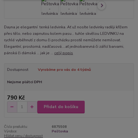
Dayna je elegantní tenká ledvinka. Ať už nosíte ledvinky raději křížem
přes tělo, nebo zapnutou kolem pasu... tuhle skvělou LEDVINKU na
rychlé vyběhnutí z domu či procházku prostě nemůžete nemilovat.
Elegantní, prostorná, nadčasová....ať jednobarevná či zářící barvami,
pánská či dámská ... jak je ...
celý popis
Dostupnost
Vyrobíme pro vás do 4 týdnů
Nejsme plátci DPH
790 Kč
Přidat do košíku
Číslo produktu:
6875508
Výrobce:
Peštovka
Hlídat cenu / dostupnost