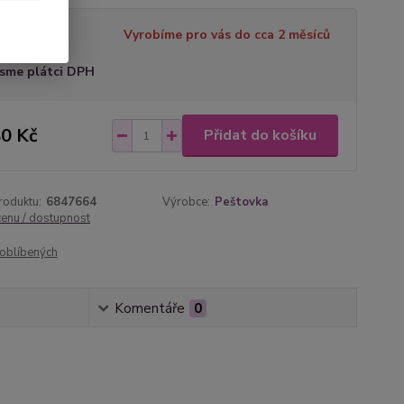
tupnost
Vyrobíme pro vás do cca 2 měsíců
sme plátci DPH
0 Kč
Přidat do košíku
roduktu:
6847664
Výrobce:
Peštovka
cenu / dostupnost
oblíbených
Komentáře
0