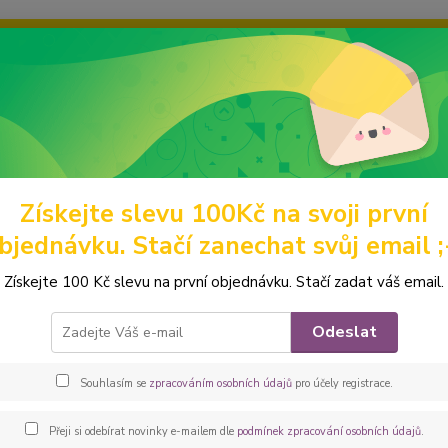
ravou grafiku? Mám jich mnohem víc – napište mi a společně vyber
ky
Ochrana soukromí
Kontakty
Fotogalerie
Hledat
Získejte slevu 100Kč na svoji první
abelky a batohy
Ledvinky
Peštovka - ledvinka Funny *černo-stříbrná
bjednávku. Stačí zanechat svůj email ;
ovka - ledvinka Funny *černo-st
Získejte 100 Kč slevu na první objednávku. Stačí zadat váš email.
Funny 
Odeslat
křížem
skvělo
Souhlasím se
zpracováním osobních údajů
pro účely registrace.
nemůže
či září
Přeji si odebírat novinky e-mailem dle
podmínek zpracování osobních údajů
.