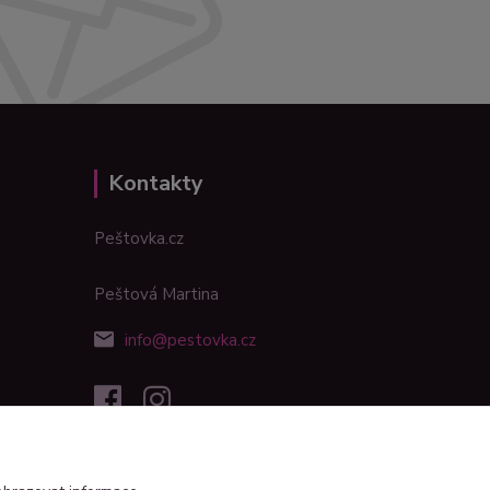
Kontakty
Peštovka.cz
Peštová Martina
info@pestovka.cz