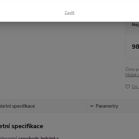
Dos
Zavřít
Nej
98
Číslo p
Hlídat 
Do 
etní specifikace
Parametry
tní specifikace
elegantní
crossbody ledvinka
.