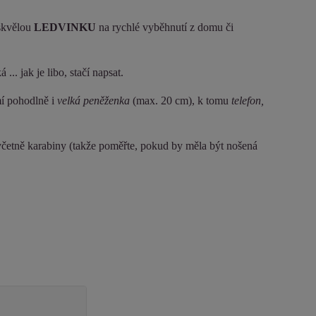
 skvělou
LEDVINKU
na rychlé vyběhnutí z domu či
.. jak je libo, stačí napsat.
mí pohodlně i
velká peněženka
(max. 20 cm), k tomu
telefon,
etně karabiny (takže poměřte, pokud by měla být nošená