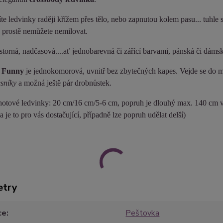
te ledvinky raději křížem přes tělo, nebo zapnutou kolem pasu... tuhle
 prostě nemůžete nemilovat.
storná, nadčasová....ať jednobarevná či zářící barvami, pánská či dámská .
 Funny
je jednokomorová, uvnitř bez zbytečných kapes. Vejde se do 
sníky
a možná ještě pár drobnůstek.
otové ledvinky: 20 cm/16 cm/5-6 cm, popruh je dlouhý max. 140 cm vč
a je to pro vás dostačující, případně lze popruh udělat delší)
etry
ce
Peštovka