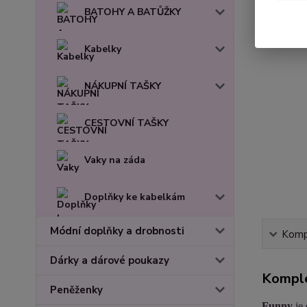
BATOHY A BATŮŽKY
Kabelky
NÁKUPNÍ TAŠKY
CESTOVNÍ TAŠKY
Vaky na záda
Doplňky ke kabelkám
Módní doplňky a drobnosti
Kompl
Dárky a dárové poukazy
Komple
Peněženky
Funny
je