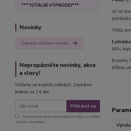
***TOTÁLNÍ VÝPRODEJ***
Ať už nosí
procházku
Novinky
Velká, pro
Ledvinka
Zobrazit všechny novinky
klíče
,
kape
Rozměry h
Nepropásněte novinky, akce
křížem, zd
a slevy!
Můžete se kdykoli odhlásit. Zasíláme
jednou za 14 dní.
Přihlásit se
Param
Souhlasím se
zpracováním osobních údajů
za účelem
rozesílky newsletteru.
Výrob