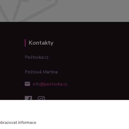
Kontakty
Peštovka.cz
Peštová Martina
info@pestovka.cz
obrazovat informace