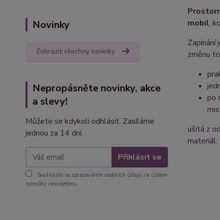
Prostorn
mobil
, k
Novinky
Zapínání 
Zobrazit všechny novinky
změnu to
pra
jed
Nepropásněte novinky, akce
po 
a slevy!
mis
Můžete se kdykoli odhlásit. Zasíláme
ušitá z o
jednou za 14 dní.
materiál
Přihlásit se
Souhlasím se
zpracováním osobních údajů
za účelem
rozesílky newsletteru.