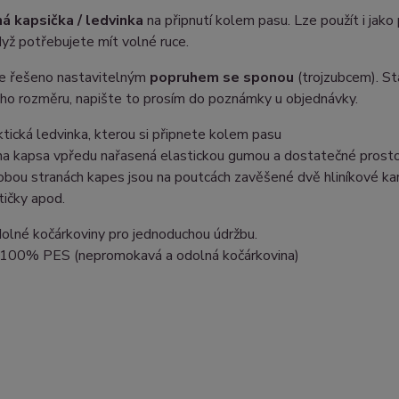
á kapsička / ledvinka
na připnutí kolem pasu. Lze použít i jako
dyž potřebujete mít volné ruce.
je řešeno nastavitelným
popruhem se sponou
(trojzubcem). S
ho rozměru, napište to prosím do poznámky u objednávky.
ktická ledvinka, kterou si připnete kolem pasu
na kapsa vpředu nařasená elastickou gumou a dostatečné prostorn
obou stranách kapes jsou na poutcách zavěšené dvě hliníkové karab
tičky apod.
dolné kočárkoviny pro jednoduchou údržbu.
: 100% PES (nepromokavá a odolná kočárkovina)