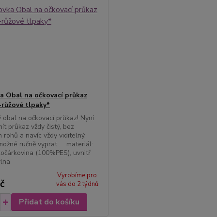
a Obal na očkovací průkaz
růžové tlpaky*
ý obal na očkovací průkaz! Nyní
ít průkaz vždy čistý, bez
 rohů a navíc vždy viditelný.
možné ručně vyprat . materiál:
očárkovina (100%PES), uvnitř
lna
Vyrobíme pro
č
vás do 2 týdnů
Přidat do košíku