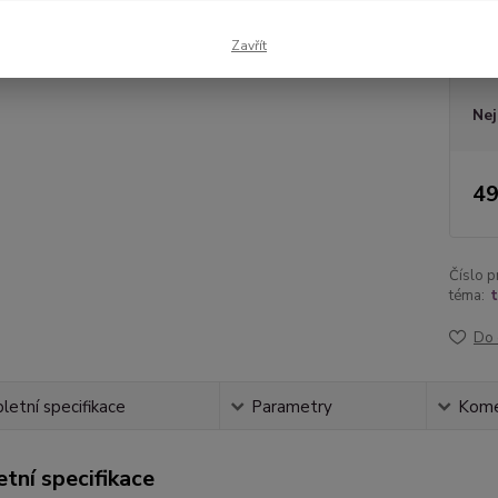
Zavřít
Dos
Nej
49
Číslo p
téma:
t
Do 
etní specifikace
Parametry
Kome
tní specifikace