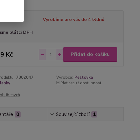
tupnost
Vyrobíme pro vás do 4 týdnů
sme plátci DPH
9 Kč
Přidat do košíku
roduktu:
7002047
Výrobce:
Peštovka
lapky
Hlídat cenu / dostupnost
oblíbených
ntáře
0
Související zboží
1