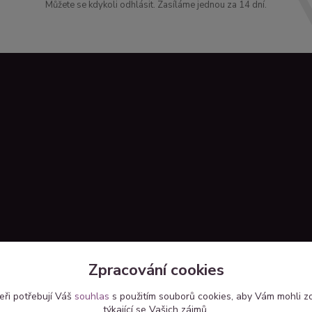
Můžete se kdykoli odhlásit. Zasíláme jednou za 14 dní.
Zpracování cookies
eři potřebují Váš
souhlas
s použitím souborů cookies, aby Vám mohli z
týkající se Vašich zájmů.