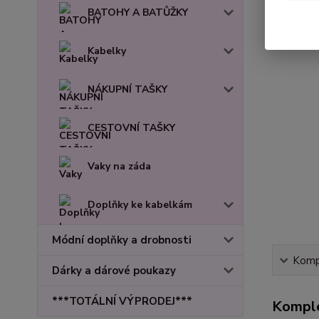
BATOHY A BATŮŽKY
Kabelky
NÁKUPNÍ TAŠKY
CESTOVNÍ TAŠKY
Vaky na záda
Doplňky ke kabelkám
Módní doplňky a drobnosti
Kompl
Dárky a dárové poukazy
***TOTÁLNÍ VÝPRODEJ***
Komple