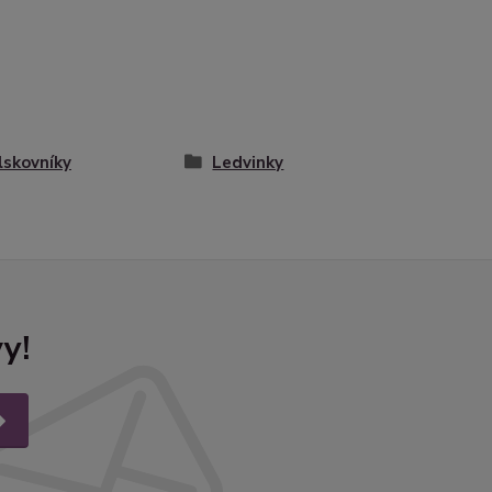
skovníky
Ledvinky
y!