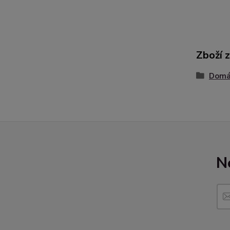
Zboží 
Domác
N