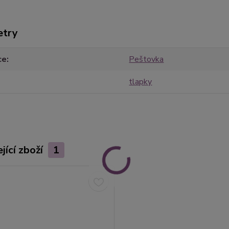
etry
ce
Peštovka
tlapky
jící zboží
1