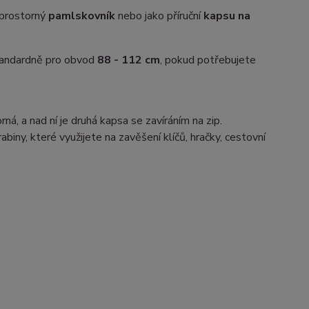
 prostorný
pamlskovník
nebo jako příruční
kapsu na
tandardně pro obvod
88 - 112 cm
, pokud potřebujete
á, a nad ní je druhá kapsa se zavíráním na zip.
iny, které využijete na zavěšení klíčů, hračky, cestovní