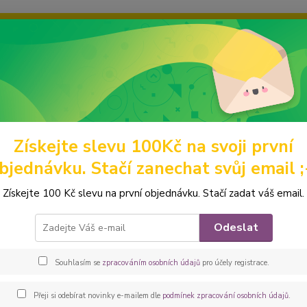
ravou grafiku? Mám jich mnohem víc – napište mi a společně vyber
ky
Ochrana soukromí
Kontakty
Fotogalerie
Hledat
Získejte slevu 100Kč na svoji první
abelky a batohy
Ledvinky
Peštovka ledvinka - POSETO *modro-růžo
bjednávku. Stačí zanechat svůj email ;
ovka ledvinka - POSETO *modro
Získejte 100 Kč slevu na první objednávku. Stačí zadat váš email.
Prostor
Odeslat
jako p
potřeb
Souhlasím se
zpracováním osobních údajů
pro účely registrace.
nastav
obvod 
Přeji si odebírat novinky e-mailem dle
podmínek zpracování osobních údajů
.
popis