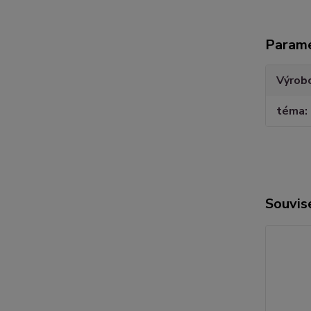
Param
Výrob
téma
Souvise