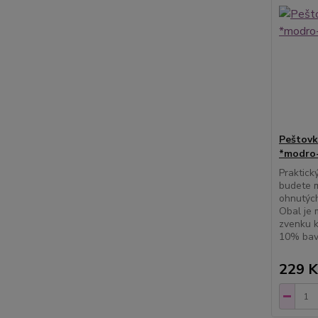
Peštovk
*modro-
Praktick
budete m
ohnutých
Obal je 
zvenku k
10% bav
229 K