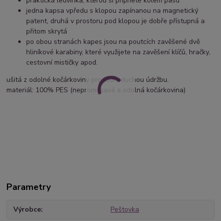
praktická ledvinka, kterou si připnete kolem pasu
jedna kapsa vpředu s klopou zapínanou na magnetický
patent, druhá v prostoru pod klopou je dobře přístupná a
přitom skrytá
po obou stranách kapes jsou na poutcích zavěšené dvě
hliníkové karabiny, které využijete na zavěšení klíčů, hračky,
cestovní mističky apod.
ušitá z odolné kočárkoviny pro jednoduchou údržbu.
materiál: 100% PES (nepromokavá a odolná kočárkovina)
Parametry
Výrobce
Peštovka