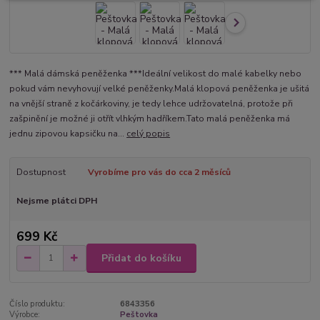
*** Malá dámská peněženka ***Ideální velikost do malé kabelky nebo
pokud vám nevyhovují velké peněženky.Malá klopová peněženka je ušitá
na vnější straně z kočárkoviny, je tedy lehce udržovatelná, protože při
zašpinění je možné ji otřít vlhkým hadříkem.Tato malá peněženka má
jednu zipovou kapsičku na...
celý popis
Dostupnost
Vyrobíme pro vás do cca 2 měsíců
Nejsme plátci DPH
699 Kč
Přidat do košíku
Číslo produktu:
6843356
Výrobce:
Peštovka