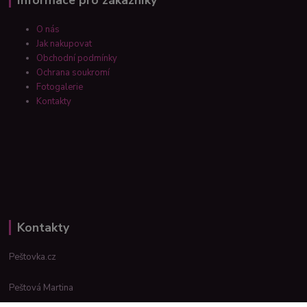
O nás
Jak nakupovat
Obchodní podmínky
Ochrana soukromí
Fotogalerie
Kontakty
Kontakty
Peštovka.cz
Peštová Martina