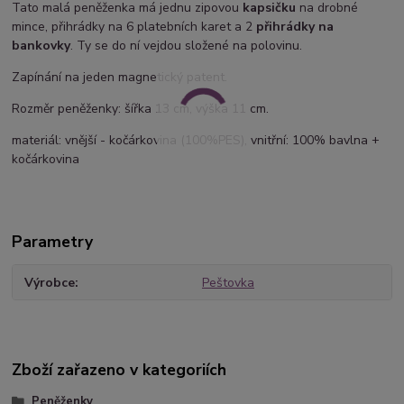
Tato malá peněženka má jednu zipovou
kapsičku
na drobné
mince, přihrádky na 6 platebních karet a 2
přihrádky na
bankovky
. Ty se do ní vejdou složené na polovinu.
Zapínání na jeden magnetický patent.
Rozměr peněženky: šířka 13 cm, výška 11 cm.
materiál: vnější - kočárkovina (100%PES), vnitřní: 100% bavlna +
kočárkovina
Parametry
Výrobce
Peštovka
Zboží zařazeno v kategoriích
Peněženky