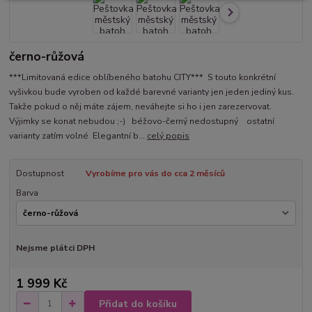
černo-růžová
***Limitovaná edice oblíbeného batohu CITY*** S touto konkrétní
vyšivkou bude vyroben od každé barevné varianty jen jeden jediný kus.
Takže pokud o něj máte zájem, neváhejte si ho i jen zarezervovat.
Výjimky se konat nebudou ;-) béžovo-černý nedostupný ostatní
varianty zatím volné Elegantní b...
celý popis
Dostupnost
Vyrobíme pro vás do cca 2 měsíců
Barva
Nejsme plátci DPH
1 999 Kč
Přidat do košíku