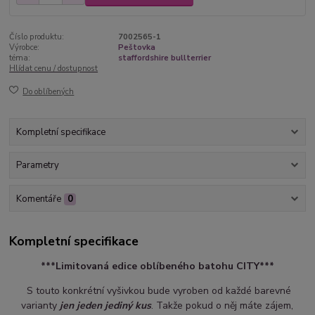
Číslo produktu:
7002565-1
Výrobce:
Peštovka
téma:
staffordshire bullterrier
Hlídat cenu / dostupnost
Do oblíbených
Kompletní specifikace
Parametry
Komentáře
0
Kompletní specifikace
***Limitovaná edice oblíbeného batohu CITY***
S touto konkrétní vyšivkou bude vyroben od každé barevné
varianty
jen jeden jediný kus
. Takže pokud o něj máte zájem,