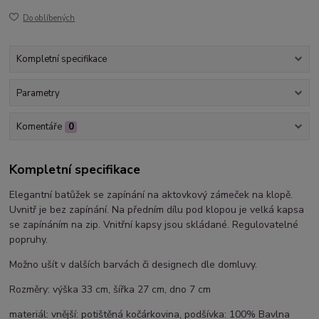
Do oblíbených
Kompletní specifikace
Parametry
Komentáře
0
Kompletní specifikace
Elegantní batůžek se zapínání na aktovkový zámeček na klopě.
Uvnitř je bez zapínání. Na předním dílu pod klopou je velká kapsa
se zapínáním na zip. Vnitřní kapsy jsou skládané. Regulovatelné
popruhy.
Možno ušít v dalších barvách či designech dle domluvy.
Rozměry: výška 33 cm, šířka 27 cm, dno 7 cm
materiál: vnější: potištěná kočárkovina, podšívka: 100% Bavlna