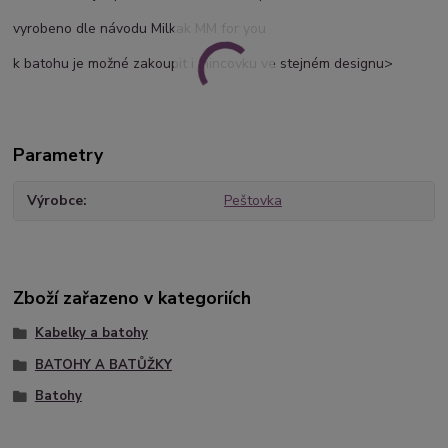
vyrobeno dle návodu Milkak MM for you
k batohu je možné zakoupit i mincovku ve stejném designu>
Parametry
Výrobce
Peštovka
Zboží zařazeno v kategoriích
Kabelky a batohy
BATOHY A BATŮŽKY
Batohy