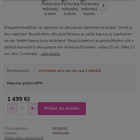
Elegantní batůžek se zapínání na aktovkový zámeček na klopě. Uvnitř je
bez zapínání. Na předním dílu pod klopou je velká kapsa se zapínáním
na zip. Vnitřní kapsy jsou skládané. Regulovatelné popruhy.Možno ušít v
dalších barvách či designech dle domluvy.Rozměry: výška 33 cm, šířka 27
cm, dno 7 cmmate...
celý popis
Dostupnost
Vyrobíme pro vás do cca 2 měsíců
Nejsme plátci DPH
1 499 Kč
Přidat do košíku
Číslo produktu:
6616551
Výrobce:
Peštovka
Hlídat cenu / dostupnost