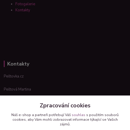
Fotogalerie
Kontakty
Kontakty
Peštovka.cz
Peštová Martina
info@pestovka.cz
Zpracování cookies
Náš e-shop a partneři potřebují Váš
souhlas
s použitím souborů
cookies, aby Vám mohli zobrazovat informace týkající se Vašich
zájmů.