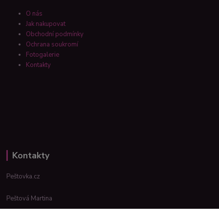
O nás
Jak nakupovat
Obchodní podmínky
Ochrana soukromí
Fotogalerie
Kontakty
Kontakty
Peštovka.cz
Peštová Martina
info@pestovka.cz