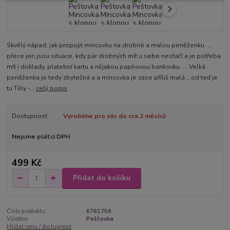
Skvělý nápad, jak propojit mincovku na drobné a malou peněženku ....
přece jen jsou situace, kdy pár drobných mít u sebe nestačí a je potřeba
mít i doklady, platební kartu a nějakou papírovou bankovku .... Velká
peněženka je tedy zbytečná a a mincovka je zase příliš malá... od teď je
tu Tilly -...
celý popis
Dostupnost
Vyrobíme pro vás do cca 2 měsíců
Nejsme plátci DPH
499 Kč
Přidat do košíku
Číslo produktu:
6761756
Výrobce:
Peštovka
Hlídat cenu / dostupnost